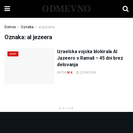
ODMEVNO
Domov
Oznaka
al jezeera
Oznaka:
al jezeera
Izraelska vojska blokirala Al
SVET
Jazeero v Ramali – 45 dni brez
delovanja
AVTOR
M.K.
22/09/2024
OGLAS