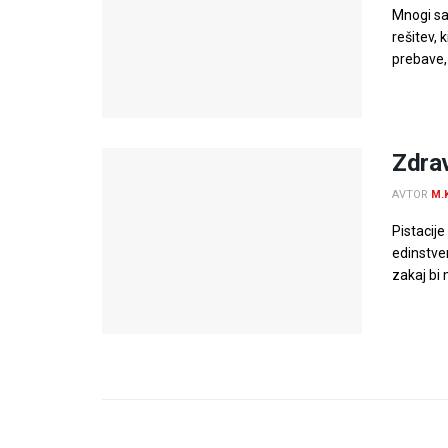
Mnogi sa
rešitev, 
prebave, 
Zdrav
AVTOR
M.
Pistacije
edinstven
zakaj bi 