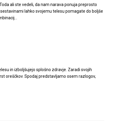
oda ali ste vedeli, da nam narava ponuja preprosto
imi sestavinami lahko svojemu telesu pomagate do boljše
binacij...
telesu in izboljšujejo splošno zdravje. Zaradi svojih
ih vrst oreščkov. Spodaj predstavljamo osem razlogov,