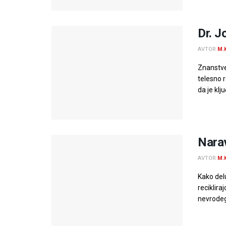
Dr. J
AVTOR
M.
Znanstve
telesno r
da je klj
Narav
AVTOR
M.
Kako delu
reciklira
nevrodeg