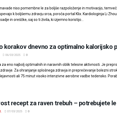
 navade niso pomembne le za boljše razpoloženje in motivacijo, temveč p
spevajo k boljšemu zdravju srca, poroča portal Klix. Kardiologinja Li Zh
sadje in oreščke, saj so ti živila, ki izjemno koristijo...
o korakov dnevno za optimalno kalorijsko 
06/03/2025
0
a za eno najbolj optimalnih in naravnih oblik telesne aktivnosti. Je prepro
zdravje. Za ohranjanje splošnega zdravja in preprečevanje bolezni stro
ejavnosti ali 75 minut visoko intenzivne aerobne vadbe tedensko. Poraba k
ost recept za raven trebuh – potrebujete le
K.
07/03/2025
0