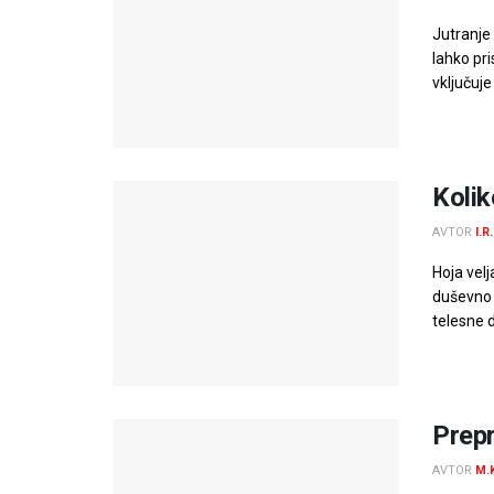
Jutranje
lahko pri
vključuje 
Kolik
AVTOR
I.R.
Hoja velj
duševno 
telesne d
Prepr
AVTOR
M.