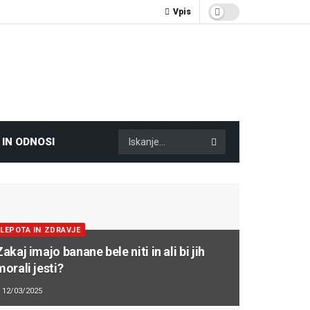
Vpis
 IN ODNOSI
LEPOTA IN ZDRAVJE
Zakaj imajo banane bele niti in ali bi jih
morali jesti?
12/03/2025