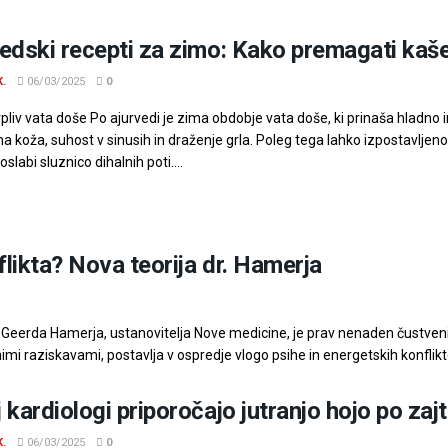
edski recepti za zimo: Kako premagati kašelj
K.
06/03/2025
0
pliv vata doše Po ajurvedi je zima obdobje vata doše, ki prinaša hladno in
a koža, suhost v sinusih in draženje grla. Poleg tega lahko izpostavlj
slabi sluznico dihalnih poti....
likta? Nova teorija dr. Hamerja
eja Geerda Hamerja, ustanovitelja Nove medicine, je prav nenaden čustveni
mi raziskavami, postavlja v ospredje vlogo psihe in energetskih konflikto
 kardiologi priporočajo jutranjo hojo po zaj
K.
06/03/2025
0