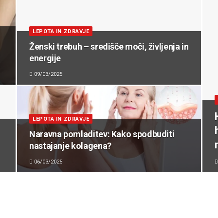
LEPOTA IN ZDRAVJE
Ženski trebuh – središče moči, življenja in
energije
09/03/2025
LEPOTA IN ZDRAVJE
Naravna pomladitev: Kako spodbuditi
nastajanje kolagena?
06/03/2025