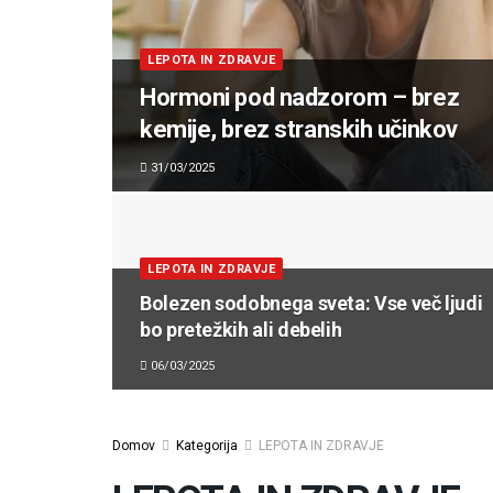
LEPOTA IN ZDRAVJE
Hormoni pod nadzorom – brez
kemije, brez stranskih učinkov
31/03/2025
LEPOTA IN ZDRAVJE
Bolezen sodobnega sveta: Vse več ljudi
bo pretežkih ali debelih
06/03/2025
Domov
Kategorija
LEPOTA IN ZDRAVJE