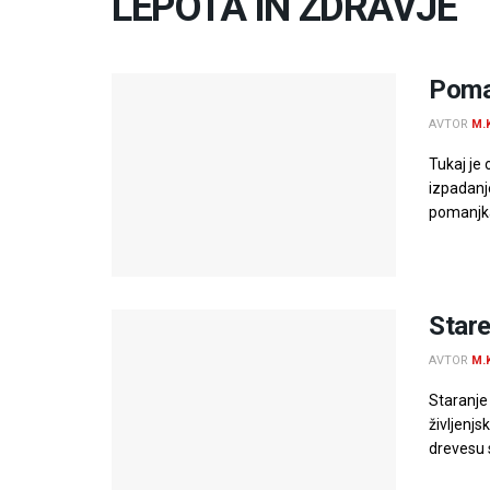
LEPOTA IN ZDRAVJE
Poman
AVTOR
M.
Tukaj je
izpadanje
pomanjkan
Stare
AVTOR
M.
Staranje 
življenjs
drevesu s