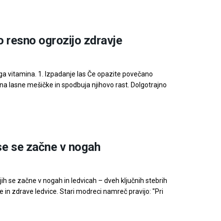
o resno ogrozijo zdravje
ga vitamina. 1. Izpadanje las Če opazite povečano
 na lasne mešičke in spodbuja njihovo rast. Dolgotrajno
Vse se začne v nogah
jih se začne v nogah in ledvicah – dveh ključnih stebrih
e in zdrave ledvice. Stari modreci namreč pravijo: "Pri