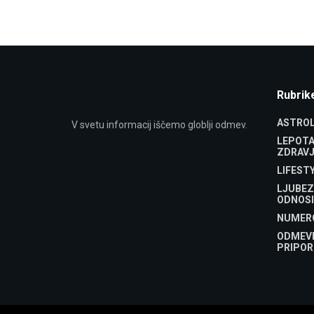
Rubrik
ASTROL
V svetu informacij iščemo globlji odmev.
LEPOTA
ZDRAVJ
LIFEST
LJUBEZ
ODNOSI
NUMER
ODMEV
PRIPOR