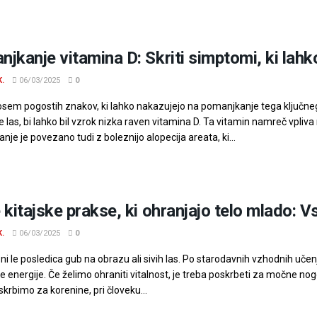
jkanje vitamina D: Skriti simptomi, ki lahk
K.
06/03/2025
0
 osem pogostih znakov, ki lahko nakazujejo na pomanjkanje tega ključne
 las, bi lahko bil vzrok nizka raven vitamina D. Ta vitamin namreč vpliva
je je povezano tudi z boleznijo alopecija areata, ki...
 kitajske prakse, ki ohranjajo telo mlado: 
K.
06/03/2025
0
ni le posledica gub na obrazu ali sivih las. Po starodavnih vzhodnih učen
ke energije. Če želimo ohraniti vitalnost, je treba poskrbeti za močne nog
krbimo za korenine, pri človeku...