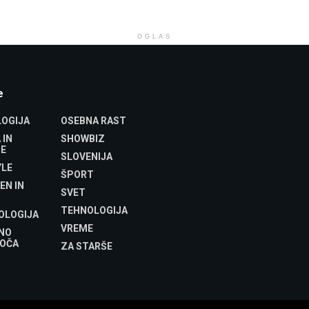
OGLAS
e
OGIJA
OSEBNA RAST
 IN
SHOWBIZ
E
SLOVENIJA
YLE
ŠPORT
EN IN
SVET
TEHNOLOGIJA
OLOGIJA
VREME
NO
OČA
ZA STARŠE