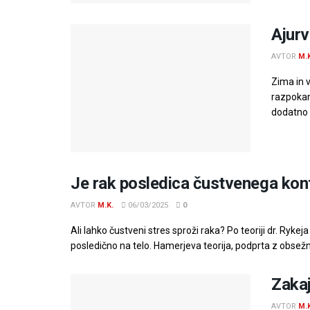
Ajurv
AVTOR
M.
Zima in v
razpokan
dodatno o
Je rak posledica čustvenega konf
AVTOR
M.K.
06/03/2025
0
Ali lahko čustveni stres sproži raka? Po teoriji dr. Ryk
posledično na telo. Hamerjeva teorija, podprta z obsežni
Zakaj
AVTOR
M.