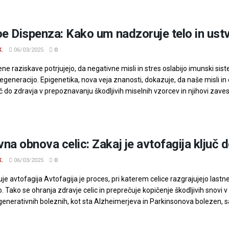
oe Dispenza: Kako um nadzoruje telo in ustv
K.
06/03/2025
0
ne raziskave potrjujejo, da negativne misli in stres oslabijo imunski s
egeneracijo. Epigenetika, nova veja znanosti, dokazuje, da naše misli in
uč do zdravja v prepoznavanju škodljivih miselnih vzorcev in njihovi zav
na obnova celic: Zakaj je avtofagija ključ 
K.
06/03/2025
0
je avtofagija Avtofagija je proces, pri katerem celice razgrajujejo last
jo. Tako se ohranja zdravje celic in preprečuje kopičenje škodljivih snov
enerativnih boleznih, kot sta Alzheimerjeva in Parkinsonova bolezen, sa