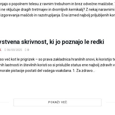
njajo o popolnem telesu z ravnim trebuhom in brez odvečne maščobe. T
ki ne vključuje dragih tretmajev in dvomljivih kemikalij? Z nekaj naravn
izgorevanja maščob in razstrupljanja. Ena izmed najbolj priljubljenih kom
stvena skrivnost, ki jo poznajo le redki
K.
06/03/2025
0
 so več kot le prigrizek – so prava zakladnica hranilnih snovi, ki koristijo 
ih lastnosti in številnih koristi so si prislužile status ene najbolj zdrav
morale pistacije postati del vašega vsakdana. 1. Za zdravo...
POKAŽI VEČ