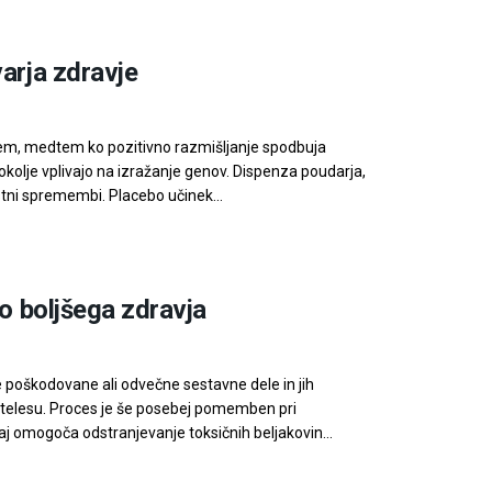
arja zdravje
istem, medtem ko pozitivno razmišljanje spodbuja
 okolje vplivajo na izražanje genov. Dispenza poudarja,
estni spremembi. Placebo učinek...
do boljšega zdravja
ne poškodovane ali odvečne sestavne dele in jih
i v telesu. Proces je še posebej pomemben pri
j omogoča odstranjevanje toksičnih beljakovin...