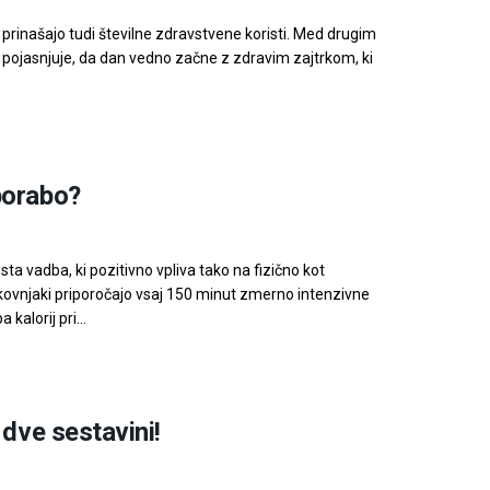
rinašajo tudi številne zdravstvene koristi. Med drugim
ou pojasnjuje, da dan vedno začne z zdravim zajtrkom, ki
porabo?
sta vadba, ki pozitivno vpliva tako na fizično kot
kovnjaki priporočajo vsaj 150 minut zmerno intenzivne
alorij pri...
 dve sestavini!