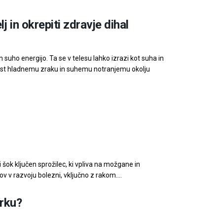
 in okrepiti zdravje dihal
 suho energijo. Ta se v telesu lahko izrazi kot suha in
enost hladnemu zraku in suhemu notranjemu okolju
 šok ključen sprožilec, ki vpliva na možgane in
v v razvoju bolezni, vključno z rakom....
trku?