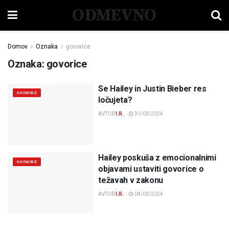
ODMEVNO
Domov
Oznaka
govorice
Oznaka:
govorice
Se Hailey in Justin Bieber res
SHOWBIZ
ločujeta?
AVTOR
I.R.
31/03/2024
Hailey poskuša z emocionalnimi
SHOWBIZ
objavami ustaviti govorice o
težavah v zakonu
AVTOR
I.R.
04/03/2024