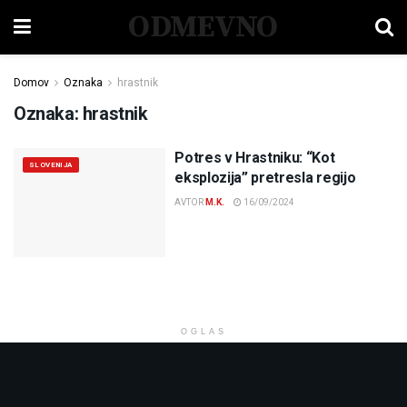
ODMEVNO
Domov
Oznaka
hrastnik
Oznaka:
hrastnik
Potres v Hrastniku: “Kot
SLOVENIJA
eksplozija” pretresla regijo
AVTOR
M.K.
16/09/2024
OGLAS