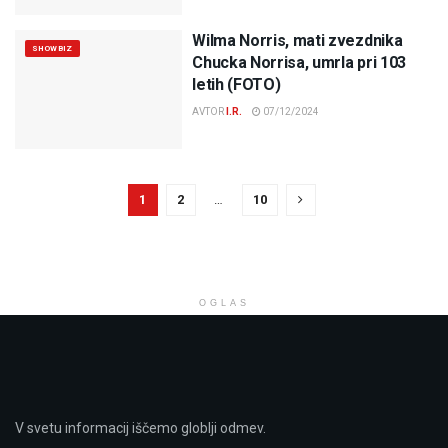
Wilma Norris, mati zvezdnika
SHOWBIZ
Chucka Norrisa, umrla pri 103
letih (FOTO)
AVTOR
I.R.
07/12/2024
1
2
…
10
OGLAS
V svetu informacij iščemo globlji odmev.