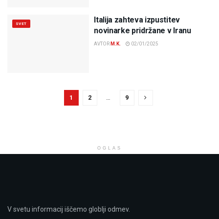
Italija zahteva izpustitev
SVET
novinarke pridržane v Iranu
AVTOR
M.K.
02/01/2025
1
2
…
9
OGLAS
V svetu informacij iščemo globlji odmev.