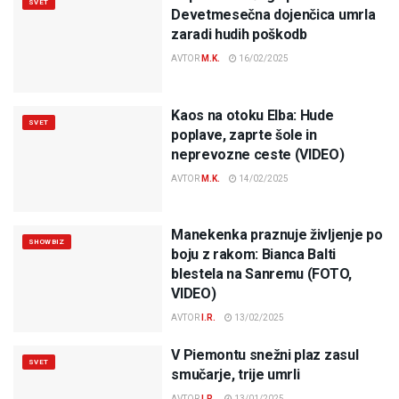
SVET
Devetmesečna dojenčica umrla
zaradi hudih poškodb
AVTOR
M.K.
16/02/2025
Kaos na otoku Elba: Hude
SVET
poplave, zaprte šole in
neprevozne ceste (VIDEO)
AVTOR
M.K.
14/02/2025
Manekenka praznuje življenje po
SHOWBIZ
boju z rakom: Bianca Balti
blestela na Sanremu (FOTO,
VIDEO)
AVTOR
I.R.
13/02/2025
V Piemontu snežni plaz zasul
SVET
smučarje, trije umrli
AVTOR
I.R.
13/01/2025