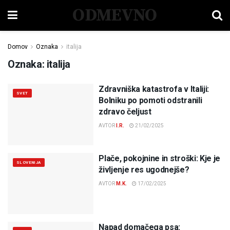
ODMEVNO
Domov
Oznaka
italija
Oznaka:
italija
Zdravniška katastrofa v Italiji:
SVET
Bolniku po pomoti odstranili
zdravo čeljust
AVTOR
I.R.
21/02/2025
Plače, pokojnine in stroški: Kje je
SLOVENIJA
življenje res ugodnejše?
AVTOR
M.K.
17/02/2025
Napad domačega psa: