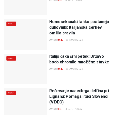
Homoseksualci lahko postanejo
SVET
duhovniki: Italijanska cerkev
omilila pravila
AVTOR
M.K.
12/01/2025
Italijo čaka črni petek: Državo
SVET
bodo ohromile množične stavke
AVTOR
M.K.
09/01/2025
Reševanje nasedlega delfina pri
SVET
Lignanu: Pomagali tudi Slovenci
(VIDEO)
AVTOR
I.R.
07/01/2025