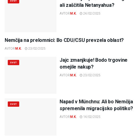
SVET
ali zaščitila Netanyahua?
AVTOR
M.K.
24/02/2025
Nemčija na prelomnici: Bo CDU/CSU prevzela oblast?
SVET
AVTOR
M.K.
23/02/2025
Jajc zmanjkuje! Bodo trgovine
SVET
omejile nakup?
AVTOR
M.K.
23/02/2025
Napad v Münchnu: Ali bo Nemčija
SVET
spremenila migracijsko politiko?
AVTOR
M.K.
14/02/2025