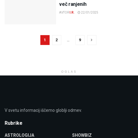
več ranjenih
AVTOR
I.R.
22/01/2025
1
2
…
9
OGLAS
V svetu informacij iščemo globlji odmev.
Rubrike
ASTROLOGIJA
SHOWBIZ