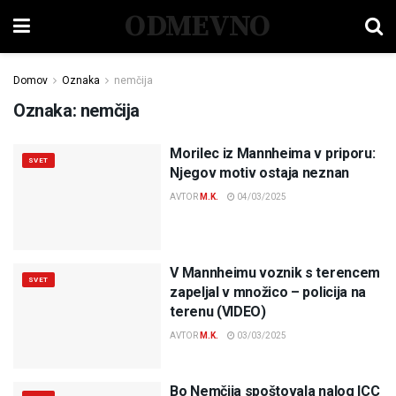
ODMEVNO
Domov
Oznaka
nemčija
Oznaka:
nemčija
Morilec iz Mannheima v priporu:
SVET
Njegov motiv ostaja neznan
AVTOR
M.K.
04/03/2025
V Mannheimu voznik s terencem
SVET
zapeljal v množico – policija na
terenu (VIDEO)
AVTOR
M.K.
03/03/2025
Bo Nemčija spoštovala nalog ICC