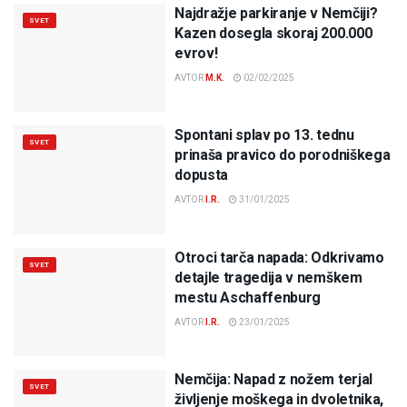
Najdražje parkiranje v Nemčiji?
SVET
Kazen dosegla skoraj 200.000
evrov!
AVTOR
M.K.
02/02/2025
Spontani splav po 13. tednu
SVET
prinaša pravico do porodniškega
dopusta
AVTOR
I.R.
31/01/2025
Otroci tarča napada: Odkrivamo
SVET
detajle tragedija v nemškem
mestu Aschaffenburg
AVTOR
I.R.
23/01/2025
Nemčija: Napad z nožem terjal
SVET
življenje moškega in dvoletnika,