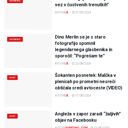
SHOWBIZ
vez v čustvenih trenutkih”
AVTOR
I.R.
07/09/2024
Dino Merlin se je s staro
SHOWBIZ
fotografijo spomnil
legendarnega glasbenika in
sporočil: “Pogrešam te”
AVTOR
I.R.
20/08/2024
Šokanten posnetek: Malčka v
SVET
plenicah po prometni nesreči
obtičala sredi avtoceste (VIDEO)
AVTOR
I.R.
17/08/2024
Angleža v zapor zaradi “žaljivih”
SVET
objav na Facebooku
AVTOR
ODMEVNO .COM
12/08/2024