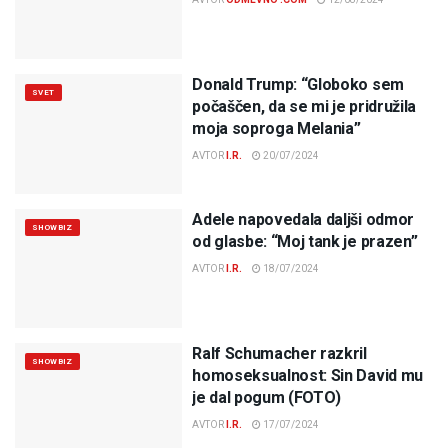
Donald Trump: “Globoko sem
SVET
počaščen, da se mi je pridružila
moja soproga Melania”
AVTOR
I.R.
20/07/2024
Adele napovedala daljši odmor
SHOWBIZ
od glasbe: “Moj tank je prazen”
AVTOR
I.R.
18/07/2024
Ralf Schumacher razkril
SHOWBIZ
homoseksualnost: Sin David mu
je dal pogum (FOTO)
AVTOR
I.R.
17/07/2024