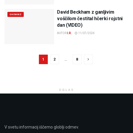
David Beckham z ganljivim
SHOWBIZ
voščilom čestital hčerki rojstni
dan (VIDEO)
AVTOR
I.R.
11/07/2024
1
2
…
8
OGLAS
V svetu informacij iščemo globlji odmev.