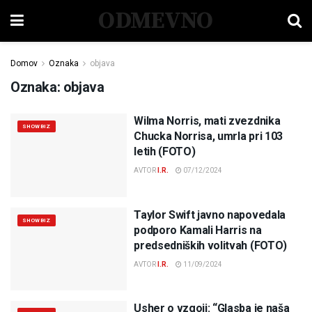
ODMEVNO
Domov
Oznaka
objava
Oznaka:
objava
Wilma Norris, mati zvezdnika
SHOWBIZ
Chucka Norrisa, umrla pri 103
letih (FOTO)
AVTOR
I.R.
07/12/2024
Taylor Swift javno napovedala
SHOWBIZ
podporo Kamali Harris na
predsedniških volitvah (FOTO)
AVTOR
I.R.
11/09/2024
Usher o vzgoji: “Glasba je naša