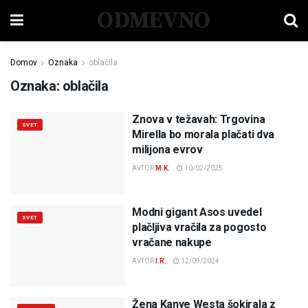
ODMEVNO
Domov
Oznaka
oblačila
Oznaka:
oblačila
Znova v težavah: Trgovina
SVET
Mirella bo morala plačati dva
milijona evrov
AVTOR
M.K.
10/02/2025
Modni gigant Asos uvedel
SVET
plačljiva vračila za pogosto
vračane nakupe
AVTOR
I.R.
12/09/2024
Žena Kanye Westa šokirala z