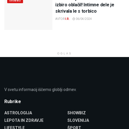
SHOWBIZ
izbiro oblačil! Intimne dele je
skrivala le s torbico
AVTOR
I.R.
06/04/2024
OGLAS
V svetu informacij iščemo globlji odmev.
Rubrike
ASTROLOGIJA
SHOWBIZ
LEPOTA IN ZDRAVJE
SLOVENIJA
LIFESTYLE
ŠPORT