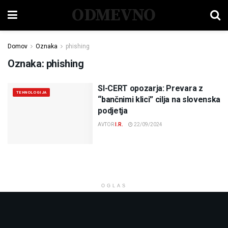
ODMEVNO
Domov
Oznaka
phishing
Oznaka:
phishing
SI-CERT opozarja: Prevara z
TEHNOLOGIJA
“bančnimi klici” cilja na slovenska
podjetja
AVTOR
I.R.
22/09/2024
OGLAS