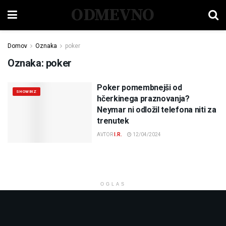
ODMEVNO
Domov
Oznaka
poker
Oznaka:
poker
Poker pomembnejši od
SHOWBIZ
hčerkinega praznovanja?
Neymar ni odložil telefona niti za
trenutek
AVTOR
I.R.
12/04/2024
OGLAS