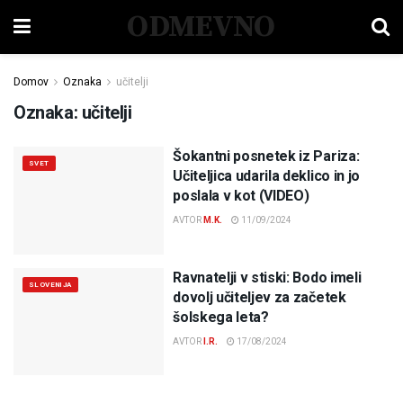
ODMEVNO
Domov
Oznaka
učitelji
Oznaka:
učitelji
Šokantni posnetek iz Pariza:
SVET
Učiteljica udarila deklico in jo
poslala v kot (VIDEO)
AVTOR
M.K.
11/09/2024
Ravnatelji v stiski: Bodo imeli
SLOVENIJA
dovolj učiteljev za začetek
šolskega leta?
AVTOR
I.R.
17/08/2024