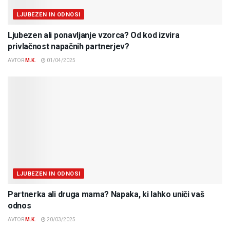
LJUBEZEN IN ODNOSI
Ljubezen ali ponavljanje vzorca? Od kod izvira
privlačnost napačnih partnerjev?
AVTOR
M.K.
01/04/2025
LJUBEZEN IN ODNOSI
Partnerka ali druga mama? Napaka, ki lahko uniči vaš
odnos
AVTOR
M.K.
20/03/2025