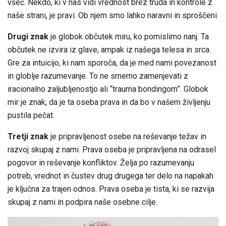
všeč. Nekdo, ki v nas vidi vrednost brez truda in kontrole z
naše strani, je pravi. Ob njem smo lahko naravni in sproščeni.
Drugi znak
je globok občutek miru, ko pomislimo nanj. Ta
občutek ne izvira iz glave, ampak iz našega telesa in srca.
Gre za intuicijo, ki nam sporoča, da je med nami povezanost
in globlje razumevanje. To ne smemo zamenjevati z
iracionalno zaljubljenostjo ali “trauma bondingom”. Globok
mir je znak, da je ta oseba prava in da bo v našem življenju
pustila pečat.
Tretji znak
je pripravljenost osebe na reševanje težav in
razvoj skupaj z nami. Prava oseba je pripravljena na odrasel
pogovor in reševanje konfliktov. Želja po razumevanju
potreb, vrednot in čustev drug drugega ter delo na napakah
je ključna za trajen odnos. Prava oseba je tista, ki se razvija
skupaj z nami in podpira naše osebne cilje.