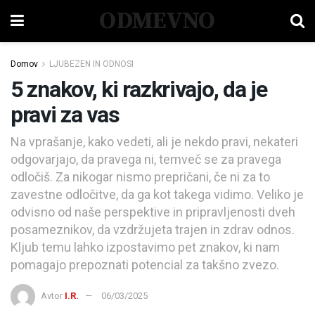
ODMEVNO
Domov
LJUBEZEN IN ODNOSI
5 znakov, ki razkrivajo, da je
pravi za vas
Na vprašanje, kako vedeti, ali je nekdo pravi, nekateri
odgovarjajo, da pravega ni, temveč se za pravega
odločiš. Za nikogar nismo prepričani, če ni za to
zavestne odločitve, da ga kot takega vidimo. Veliko je
odvisno od naše perspektive in pripravljenosti dveh
posameznikov, da vzdržujeta trajen in zdrav odnos.
Kljub temu lahko izpostavimo pet znakov, ki nam
pomagajo prepoznati potencial za takšno zvezo.
Avtor
I.R.
06/03/2025