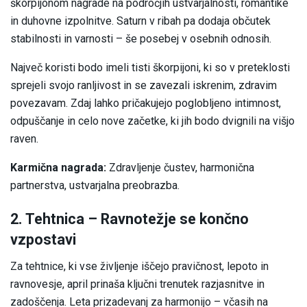
škorpijonom nagrade na področjih ustvarjalnosti, romantike
in duhovne izpolnitve. Saturn v ribah pa dodaja občutek
stabilnosti in varnosti – še posebej v osebnih odnosih.
Največ koristi bodo imeli tisti škorpijoni, ki so v preteklosti
sprejeli svojo ranljivost in se zavezali iskrenim, zdravim
povezavam. Zdaj lahko pričakujejo poglobljeno intimnost,
odpuščanje in celo nove začetke, ki jih bodo dvignili na višjo
raven.
Karmična nagrada:
Zdravljenje čustev, harmonična
partnerstva, ustvarjalna preobrazba.
2. Tehtnica – Ravnotežje se končno
vzpostavi
Za tehtnice, ki vse življenje iščejo pravičnost, lepoto in
ravnovesje, april prinaša ključni trenutek razjasnitve in
zadoščenja. Leta prizadevanj za harmonijo – včasih na