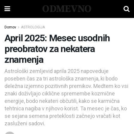
ODMEVNO
Domov
ASTROLOGIJA
April 2025: Mesec usodnih
preobratov za nekatera
znamenja
Astrološki zemljevid aprila 2025 napoveduje
poseben čas za tri astrološka znamenja, ki bodo
deležna izjemno pozitivnih premikov. Medtem ko vsi
znaki doživljajo ciklične spremembe kozmične
energije, bodo nekateri občutili, kako se karmična
tehtnica nagiba v njihovo korist. Ta mesec je čas, ko
se sejana semena preteklosti začnejo vračati kot
zasluženi sadovi.