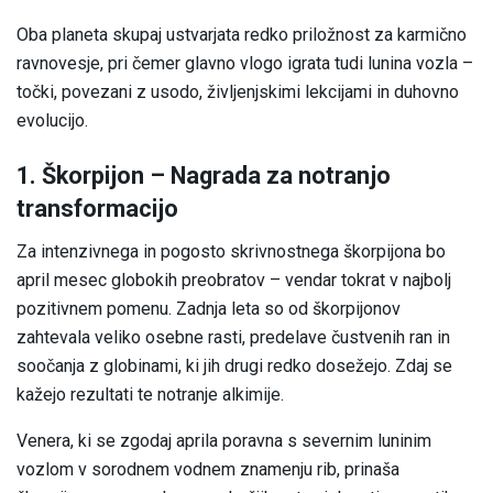
Oba planeta skupaj ustvarjata redko priložnost za karmično
ravnovesje, pri čemer glavno vlogo igrata tudi lunina vozla –
točki, povezani z usodo, življenjskimi lekcijami in duhovno
evolucijo.
1. Škorpijon – Nagrada za notranjo
transformacijo
Za intenzivnega in pogosto skrivnostnega škorpijona bo
april mesec globokih preobratov – vendar tokrat v najbolj
pozitivnem pomenu. Zadnja leta so od škorpijonov
zahtevala veliko osebne rasti, predelave čustvenih ran in
soočanja z globinami, ki jih drugi redko dosežejo. Zdaj se
kažejo rezultati te notranje alkimije.
Venera, ki se zgodaj aprila poravna s severnim luninim
vozlom v sorodnem vodnem znamenju rib, prinaša