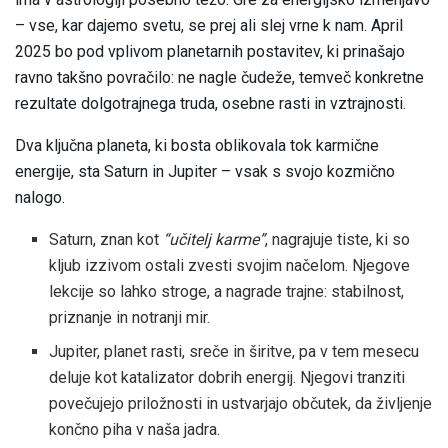
– vse, kar dajemo svetu, se prej ali slej vrne k nam. April
2025 bo pod vplivom planetarnih postavitev, ki prinašajo
ravno takšno povračilo: ne nagle čudeže, temveč konkretne
rezultate dolgotrajnega truda, osebne rasti in vztrajnosti.
Dva ključna planeta, ki bosta oblikovala tok karmične
energije, sta Saturn in Jupiter – vsak s svojo kozmično
nalogo.
Saturn, znan kot
“učitelj karme”
, nagrajuje tiste, ki so
kljub izzivom ostali zvesti svojim načelom. Njegove
lekcije so lahko stroge, a nagrade trajne: stabilnost,
priznanje in notranji mir.
Jupiter, planet rasti, sreče in širitve, pa v tem mesecu
deluje kot katalizator dobrih energij. Njegovi tranziti
povečujejo priložnosti in ustvarjajo občutek, da življenje
končno piha v naša jadra.