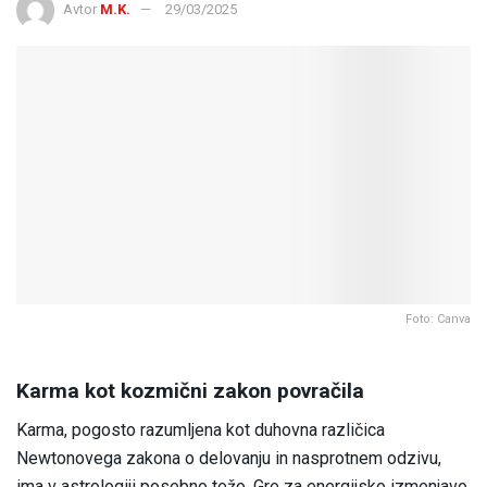
Avtor
M.K.
29/03/2025
Foto: Canva
Karma kot kozmični zakon povračila
Karma, pogosto razumljena kot duhovna različica
Newtonovega zakona o delovanju in nasprotnem odzivu,
ima v astrologiji posebno težo. Gre za energijsko izmenjavo