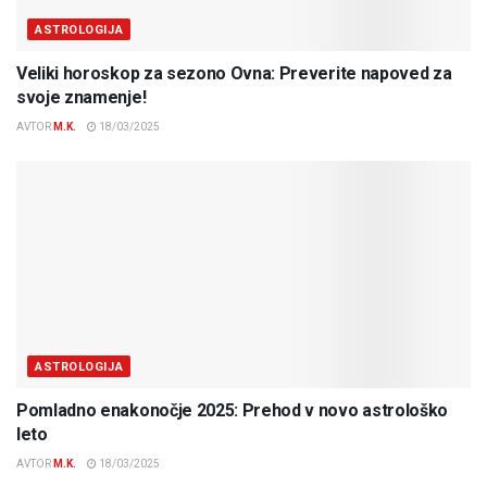
ASTROLOGIJA
Veliki horoskop za sezono Ovna: Preverite napoved za
svoje znamenje!
AVTOR
M.K.
18/03/2025
ASTROLOGIJA
Pomladno enakonočje 2025: Prehod v novo astrološko
leto
AVTOR
M.K.
18/03/2025