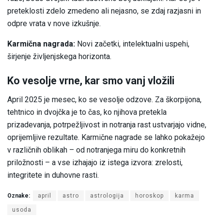
preteklosti zdelo zmedeno ali nejasno, se zdaj razjasni in
odpre vrata v nove izkušnje.
Karmična nagrada:
Novi začetki, intelektualni uspehi,
širjenje življenjskega horizonta.
Ko vesolje vrne, kar smo vanj vložili
April 2025 je mesec, ko se vesolje odzove. Za škorpijona,
tehtnico in dvojčka je to čas, ko njihova pretekla
prizadevanja, potrpežljivost in notranja rast ustvarjajo vidne,
oprijemljive rezultate. Karmične nagrade se lahko pokažejo
v različnih oblikah – od notranjega miru do konkretnih
priložnosti – a vse izhajajo iz istega izvora: zrelosti,
integritete in duhovne rasti.
Oznake:
april
astro
astrologija
horoskop
karma
usoda