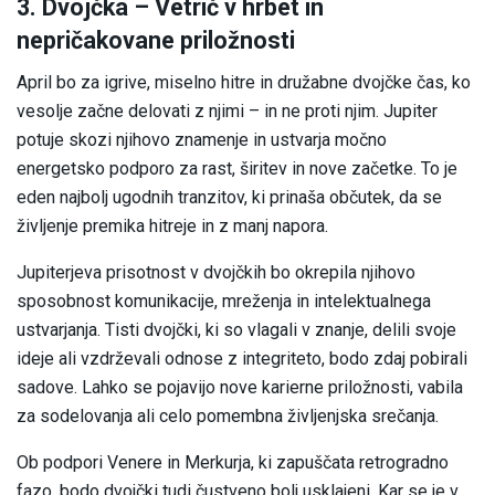
3. Dvojčka – Vetrič v hrbet in
nepričakovane priložnosti
April bo za igrive, miselno hitre in družabne dvojčke čas, ko
vesolje začne delovati z njimi – in ne proti njim. Jupiter
potuje skozi njihovo znamenje in ustvarja močno
energetsko podporo za rast, širitev in nove začetke. To je
eden najbolj ugodnih tranzitov, ki prinaša občutek, da se
življenje premika hitreje in z manj napora.
Jupiterjeva prisotnost v dvojčkih bo okrepila njihovo
sposobnost komunikacije, mreženja in intelektualnega
ustvarjanja. Tisti dvojčki, ki so vlagali v znanje, delili svoje
ideje ali vzdrževali odnose z integriteto, bodo zdaj pobirali
sadove. Lahko se pojavijo nove karierne priložnosti, vabila
za sodelovanja ali celo pomembna življenjska srečanja.
Ob podpori Venere in Merkurja, ki zapuščata retrogradno
fazo, bodo dvojčki tudi čustveno bolj usklajeni. Kar se je v