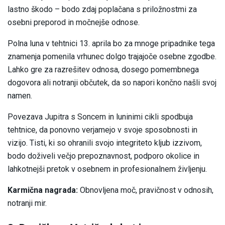
lastno škodo – bodo zdaj poplačana s priložnostmi za
osebni preporod in močnejše odnose.
Polna luna v tehtnici 13. aprila bo za mnoge pripadnike tega
znamenja pomenila vrhunec dolgo trajajoče osebne zgodbe.
Lahko gre za razrešitev odnosa, dosego pomembnega
dogovora ali notranji občutek, da so napori končno našli svoj
namen.
Povezava Jupitra s Soncem in luninimi cikli spodbuja
tehtnice, da ponovno verjamejo v svoje sposobnosti in
vizijo. Tisti, ki so ohranili svojo integriteto kljub izzivom,
bodo doživeli večjo prepoznavnost, podporo okolice in
lahkotnejši pretok v osebnem in profesionalnem življenju.
Karmična nagrada:
Obnovljena moč, pravičnost v odnosih,
notranji mir.