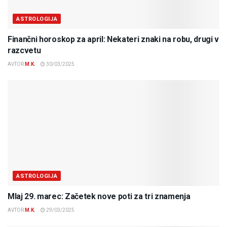
ASTROLOGIJA
Finančni horoskop za april: Nekateri znaki na robu, drugi v
razcvetu
AVTOR
M.K.
30/03/2025
ASTROLOGIJA
Mlaj 29. marec: Začetek nove poti za tri znamenja
AVTOR
M.K.
29/03/2025