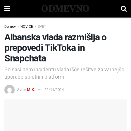
ODMEVNO
Domov
NOVICE
SVET
Albanska vlada razmišlja o
prepovedi TikToka in
Snapchata
Po nasilnem incidentu vlada išče rešitve za varnejšo
uporabo spletnih platform.
Avtor
M.K.
22/11/2024