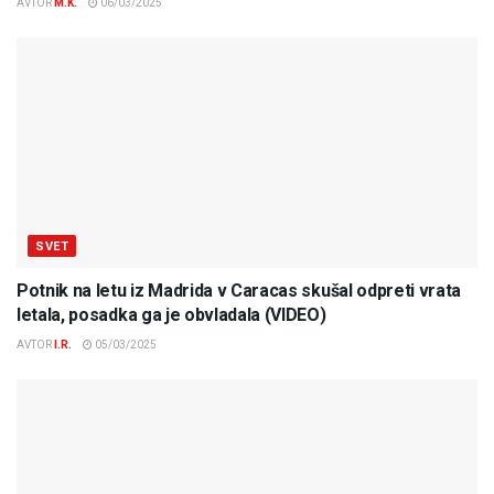
AVTOR
M.K.
06/03/2025
SVET
Potnik na letu iz Madrida v Caracas skušal odpreti vrata
letala, posadka ga je obvladala (VIDEO)
AVTOR
I.R.
05/03/2025