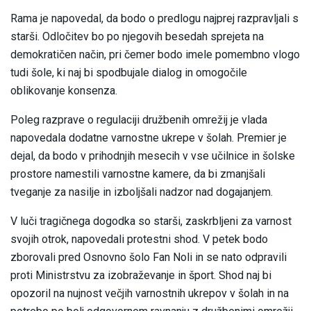
Rama je napovedal, da bodo o predlogu najprej razpravljali s
starši. Odločitev bo po njegovih besedah sprejeta na
demokratičen način, pri čemer bodo imele pomembno vlogo
tudi šole, ki naj bi spodbujale dialog in omogočile
oblikovanje konsenza.
Poleg razprave o regulaciji družbenih omrežij je vlada
napovedala dodatne varnostne ukrepe v šolah. Premier je
dejal, da bodo v prihodnjih mesecih v vse učilnice in šolske
prostore namestili varnostne kamere, da bi zmanjšali
tveganje za nasilje in izboljšali nadzor nad dogajanjem.
V luči tragičnega dogodka so starši, zaskrbljeni za varnost
svojih otrok, napovedali protestni shod. V petek bodo
zborovali pred Osnovno šolo Fan Noli in se nato odpravili
proti Ministrstvu za izobraževanje in šport. Shod naj bi
opozoril na nujnost večjih varnostnih ukrepov v šolah in na