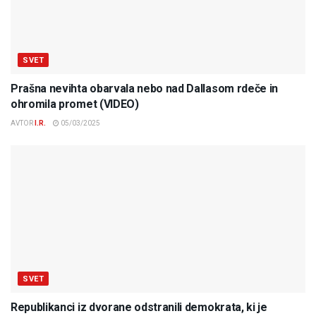
SVET
Prašna nevihta obarvala nebo nad Dallasom rdeče in
ohromila promet (VIDEO)
AVTOR
I.R.
05/03/2025
SVET
Republikanci iz dvorane odstranili demokrata, ki je