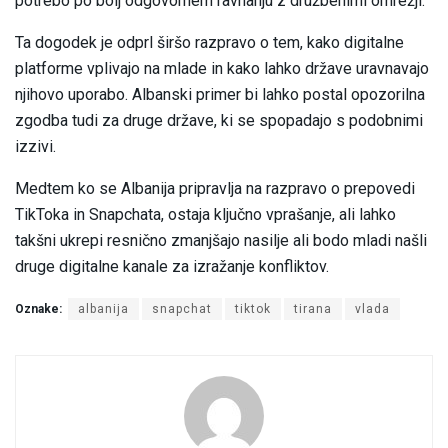
potrebo po bolj odgovornem ravnanju z družbenimi omrežji.
Ta dogodek je odprl širšo razpravo o tem, kako digitalne
platforme vplivajo na mlade in kako lahko države uravnavajo
njihovo uporabo. Albanski primer bi lahko postal opozorilna
zgodba tudi za druge države, ki se spopadajo s podobnimi
izzivi.
Medtem ko se Albanija pripravlja na razpravo o prepovedi
TikToka in Snapchata, ostaja ključno vprašanje, ali lahko
takšni ukrepi resnično zmanjšajo nasilje ali bodo mladi našli
druge digitalne kanale za izražanje konfliktov.
Oznake:
albanija
snapchat
tiktok
tirana
vlada