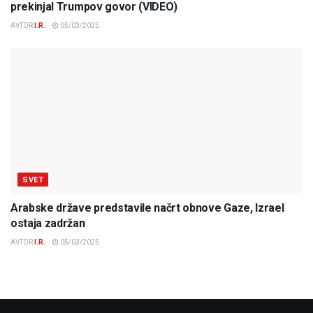
prekinjal Trumpov govor (VIDEO)
AVTOR
I.R.
05/03/2025
SVET
Arabske države predstavile načrt obnove Gaze, Izrael
ostaja zadržan
AVTOR
I.R.
05/03/2025