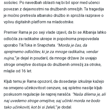
sošolec. Po navedbah oblasti naj bi bil spor med učenci
povezan z dejavnostmi na družbenih omrežjih. Ta tragedija
je močno pretresla albansko družbo in sprožila razprave o
vplivu digitalnih platform na mladostnike.
Premier Rama je po seji vlade izjavil, da bi se Albanija lahko
odločila za radikalne ukrepe in popolnoma prepovedala
uporabo TikToka in Snapchata.
“Morda je čas, da
sprejmemo odločitev, ki je za mnoge radikalna, vendar
nujna,”
je dejal in poudaril, da mnoge države že uvajajo
stroge omejitve dostopa do družbenih omrežij za otroke,
mlajše od 16 let.
Kljub temu je Rama opozoril, da dosedanje izkušnje kažejo
na omejeno učinkovitost cenzure, saj spletno nasilje kljub
poskusom regulacije še naprej narašča.
“Naša dilema je, ali
naj uvedemo stroge omejitve, saj učinki morda ne bodo
tako učinkoviti, kot bi si želeli,”
je dodal.