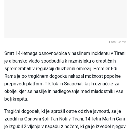
Foto: Canva
Smrt 14-letnega osnovnošolca v nasilnem incidentu v Tirani
je albansko vlado spodbudila k razmisleku o drastičnih
spremembah v regulaciji družbenih omrežij. Premier Edi
Rama je po tragičnem dogodku nakazal možnost popolne
prepovedi platform TikTok in Snapchat, ki jih označuje za
okolje, kjer se nasilje in nadlegovanje med mladostniki vse
bolj krepita.
Tragični dogodek, ki je sprožil ostre odzive javnosti, se je
zgodil na Osnovni šoli Fan Noli v Tirani. 14-letni Martin Cani
je izgubil življenje v napadu z nožem, ki ga je izvedel njegov