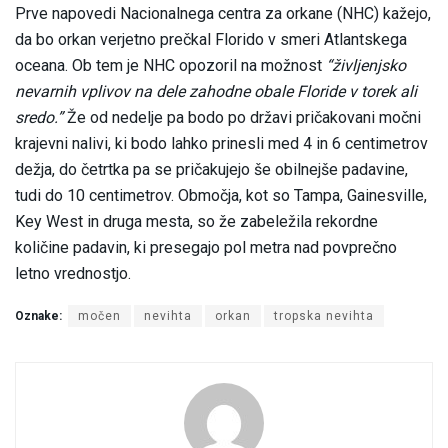
Prve napovedi Nacionalnega centra za orkane (NHC) kažejo,
da bo orkan verjetno prečkal Florido v smeri Atlantskega
oceana. Ob tem je NHC opozoril na možnost
“življenjsko
nevarnih vplivov na dele zahodne obale Floride v torek ali
sredo.”
Že od nedelje pa bodo po državi pričakovani močni
krajevni nalivi, ki bodo lahko prinesli med 4 in 6 centimetrov
dežja, do četrtka pa se pričakujejo še obilnejše padavine,
tudi do 10 centimetrov. Območja, kot so Tampa, Gainesville,
Key West in druga mesta, so že zabeležila rekordne
količine padavin, ki presegajo pol metra nad povprečno
letno vrednostjo.
Oznake:
močen
nevihta
orkan
tropska nevihta