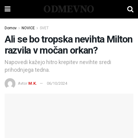
ODMEVNO
Domov
NOVICE
SVET
Ali se bo tropska nevihta Milton
razvila v močan orkan?
Napovedi kažejo hitro krepitev nevihte sredi
prihodnjega tedna.
Avtor
M.K.
06/10/2024