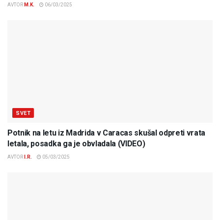
AVTOR
M.K.
06/03/2025
SVET
Potnik na letu iz Madrida v Caracas skušal odpreti vrata
letala, posadka ga je obvladala (VIDEO)
AVTOR
I.R.
05/03/2025