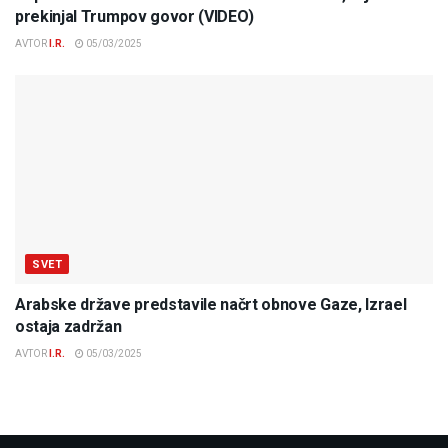
prekinjal Trumpov govor (VIDEO)
AVTOR
I.R.
05/03/2025
SVET
Arabske države predstavile načrt obnove Gaze, Izrael
ostaja zadržan
AVTOR
I.R.
05/03/2025