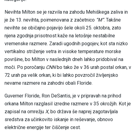
Nevihta Milton se je razvila na zahodu Mehiškega zaliva in
je že 13. nevihta, poimenovana z začetnico
“M”
. Takšne
nevihte se običajno pojavijo šele okoli 25. oktobra, zato
njena zgodnja prisotnost kaže na letošnje nestabilne
vremenske razmere. Zaradi ugodnih pogojev, kot sta nizko
vertikalno striženje vetra in visoke temperature morske
površine, bo Milton v naslednjih dneh lahko pridobival na
moči. Po poročanju
CNN
bo tako že v 36 urah postal orkan, v
72 urah pa velik orkan, ki bi lahko povzročil življenjsko
nevarne razmere na zahodni obali Floride.
Guverner Floride, Ron DeSantis, je v pripravah na prihod
orkana Milton razglasil izredne razmere v 35 okrožjih. Kot je
zapisal na omrežju
X,
bo država še naprej zagotavljala
sredstva za učinkovito iskanje in reševanje, obnovo
električne energije ter čiščenje cest.