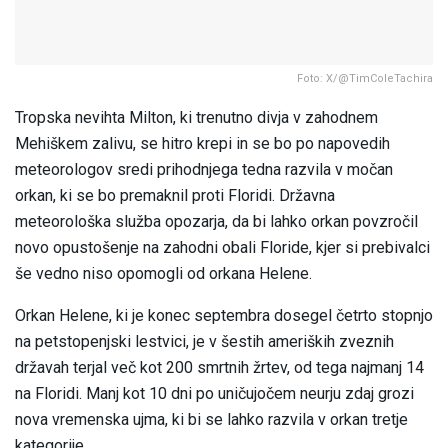
Foto: X/@TimColeTachira
Tropska nevihta Milton, ki trenutno divja v zahodnem
Mehiškem zalivu, se hitro krepi in se bo po napovedih
meteorologov sredi prihodnjega tedna razvila v močan
orkan, ki se bo premaknil proti Floridi. Državna
meteorološka služba opozarja, da bi lahko orkan povzročil
novo opustošenje na zahodni obali Floride, kjer si prebivalci
še vedno niso opomogli od orkana Helene.
Orkan Helene, ki je konec septembra dosegel četrto stopnjo
na petstopenjski lestvici, je v šestih ameriških zveznih
državah terjal več kot 200 smrtnih žrtev, od tega najmanj 14
na Floridi. Manj kot 10 dni po uničujočem neurju zdaj grozi
nova vremenska ujma, ki bi se lahko razvila v orkan tretje
kategorije.