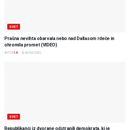
SVET
Prašna nevihta obarvala nebo nad Dallasom rdeče in
ohromila promet (VIDEO)
AVTOR
I.R.
05/03/2025
SVET
Republikanci iz dvorane odstranili demokrata, ki je