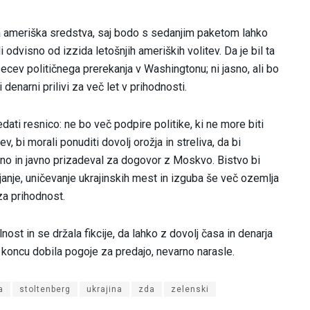
 ameriška sredstva, saj bodo s sedanjim paketom lahko
i odvisno od izzida letošnjih ameriških volitev. Da je bil ta
ecev političnega prerekanja v Washingtonu; ni jasno, ali bo
 denarni prilivi za več let v prihodnosti.
i resnico: ne bo več podpire politike, ki ne more biti
, bi morali ponuditi dovolj orožja in streliva, da bi
javno in javno prizadeval za dogovor z Moskvo. Bistvo bi
ijanje, uničevanje ukrajinskih mest in izguba še več ozemlja
za prihodnost.
ost in se držala fikcije, da lahko z dovolj časa in denarja
 koncu dobila pogoje za predajo, nevarno narasle.
a
stoltenberg
ukrajina
zda
zelenski