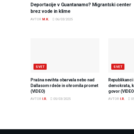
Deportacije v Guantanamo? Migrantski center
brez vode in klime
AVTOR
M.K.
06/03/2025
SVET
SVET
Prašna nevihta obarvala nebo nad
Republikanci 
Dallasom rdeče in ohromila promet
demokrata, ki
(VIDEO)
govor (VIDEO
AVTOR
I.R.
05/03/2025
AVTOR
I.R.
05