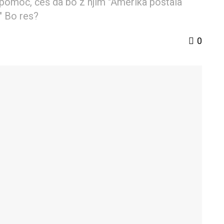
o pomoč, češ da bo z njim "Amerika postala
." Bo res?
0