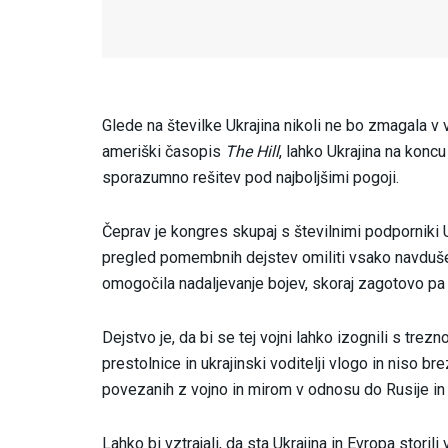
Glede na številke Ukrajina nikoli ne bo zmagala v 
ameriški časopis
The Hill
, lahko Ukrajina na koncu
sporazumno rešitev pod najboljšimi pogoji.
Čeprav je kongres skupaj s številnimi podporniki 
pregled pomembnih dejstev omiliti vsako navduš
omogočila nadaljevanje bojev, skoraj zagotovo pa
Dejstvo je, da bi se tej vojni lahko izognili s tre
prestolnice in ukrajinski voditelji vlogo in niso 
povezanih z vojno in mirom v odnosu do Rusije in 
Lahko bi vztrajali, da sta Ukrajina in Evropa storil