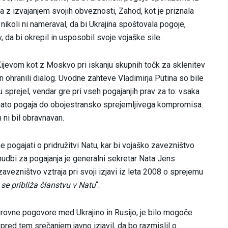
z izvajanjem svojih obveznosti, Zahod, kot je priznala
ikoli ni nameraval, da bi Ukrajina spoštovala pogoje,
 da bi okrepil in usposobil svoje vojaške sile.
jevom kot z Moskvo pri iskanju skupnih točk za sklenitev
n ohranili dialog. Uvodne zahteve Vladimirja Putina so bile
 sprejel, vendar gre pri vseh pogajanjih prav za to: vsaka
 nato pogaja do obojestransko sprejemljivega kompromisa.
 ni bil obravnavan.
e pogajati o pridružitvi Natu, kar bi vojaško zavezništvo
nudbi za pogajanja je generalni sekretar Nata Jens
 zavezništvo vztraja pri svoji izjavi iz leta 2008 o sprejemu
se približa članstvu v Natu
“.
 mirovne pogovore med Ukrajino in Rusijo, je bilo mogoče
pred tem srečanjem javno izjavil, da bo razmislil o