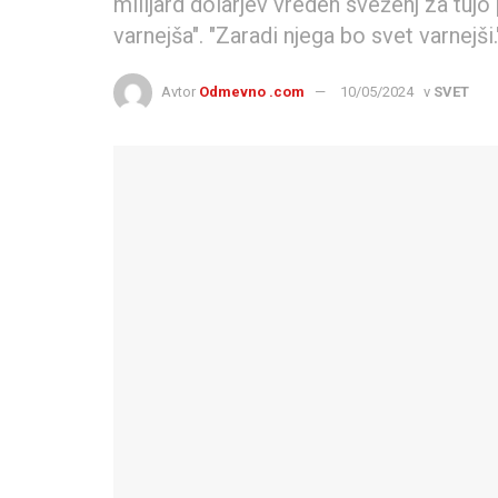
milijard dolarjev vreden sveženj za tuj
varnejša". "Zaradi njega bo svet varnejši
Avtor
Odmevno .com
10/05/2024
v
SVET