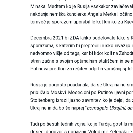
Minska. Medtem ko je Rusija vsekakor zavlačevala 
nekdanja nemška kanclerka Angela Merkel, očitno n
temveč je sporazum uporabil le kot krinko za Kijev,
Decembra 2021 bi ZDA lahko sodelovale tako s Ki
sporazuma, s katerim bi preprečili rusko invazijo i
nedvomno višje od tega, kar bi kdor koli na Zahodu
stran začne s svojim optimalnim stališčem in se
Putinova predlog za rešitev odprtih vprašanj sploh
Rusija je pogosto poudarjala, da se Ukrajina ne sm
približalo Moskvi. Mesec dni po Putinovi javni po
Stoltenberg izrazil jasno zavrnitev, ko je dejal, da
Ukrajine in da bo še naprej “
pomagalo Ukrajini, da 
Tudi po šestih tednih vojne, ko je Turčija gostila
doseči dogovor s pogajanji. Volodimir Zelenski je 