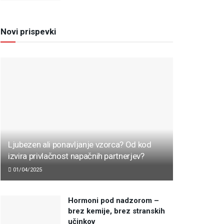
Novi prispevki
Ljubezen ali ponavljanje vzorca? Od kod
izvira privlačnost napačnih partnerjev?
01/04/2025
Hormoni pod nadzorom –
brez kemije, brez stranskih
učinkov