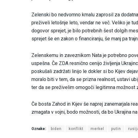
Zelenski bo nedvomno kmalu zaprosil za dodatna
preživeli letošnje leto, vendar ne več. Veliko je tud
dogovor sprejet, je bilo potrebnih šest dolgih mes
sprejet še en zakon o financiranju, še manj pa trajni
Zelenskemu in zaveznikom Nata je potrebno povedat
uspešna. Če ZDA resnično cenijo življenja Ukrajincev
poskušali zadržati linijo le dokler si bo Kijev de
moralo biti v tem, da se prizna realnost, ustavi ub
ter da se preživelim omogoči legitimna možnost 
Če bosta Zahod in Kijev še naprej zanemarjala realn
zmagata v vojni, bodo možnosti, da bo Ukrajina na
Oznake:
biden
konflikt
merkel
putin
rusij