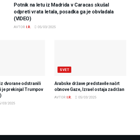
Potnik na letu iz Madrida v Caracas skušal
odpreti vrata letala, posadka ga je obvladala
(VIDEO)
AVTOR
I.R.
05/03/2025
SVET
iz dvorane odstranili
Arabske države predstavile načrt
 je prekinjal Trumpov
obnove Gaze, Izrael ostaja zadržan
)
AVTOR
I.R.
05/03/2025
/03/2025