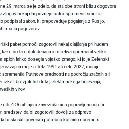
Dne 29. marca se je zdelo, da sta obe strani blizu dogovora
 razlogov nekaj dni pozneje ostro spremenil smer in
o podpisal zakon, ki prepoveduje pogajanja z Rusijo,
nih resnih pogovorov.
meriški paket pomoči zagotovil nekaj olajšanja pri hudem
 kako bo ta dotok denarja in streliva spremenil velike
jina sploh lahko dosegla vojaško zmago, ki jo je Zelenski
ja nazaj na meje iz leta 1991 ali celo 2022, morajo
 spremenila Putinove prednosti na področju zračnih sil,
, raket, brezpilotnih letal, elektronskega bojevanja,
oveških virov.
 niti ZDA niti njeni zavezniki niso pripravljeni odreči
n sredstev, da bi zagotovili dovolj za odpravo
 da bi skušali povečati potrebno količino opreme s