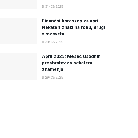
31/03/2025
Finančni horoskop za april:
Nekateri znaki na robu, drugi
v razcvetu
30/03/2025
April 2025: Mesec usodnih
preobratov za nekatera
znamenja
29/03/2025