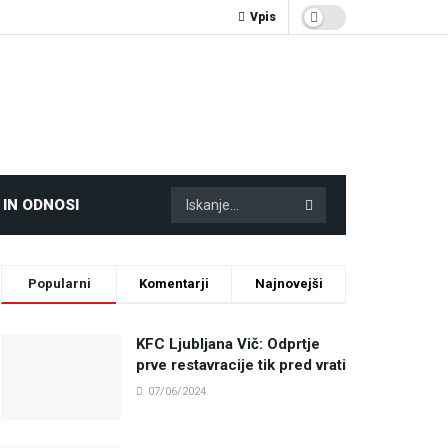
Vpis
 IN ODNOSI
Popularni
Komentarji
Najnovejši
KFC Ljubljana Vič: Odprtje
prve restavracije tik pred vrati
07/06/2024