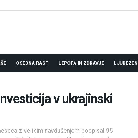
RŠE
OSEBNA RAST
LEPOTA IN ZDRAVJE
LJUBEZEN
vesticija v ukrajinski
meseca z velikim navdušenjem podpisal 95