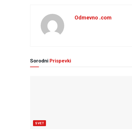
Odmevno .com
Sorodni
Prispevki
SVET