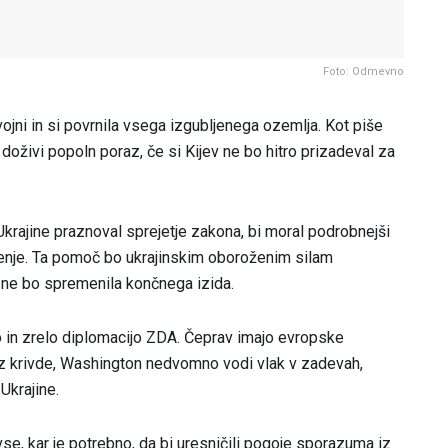
Foto: Odmevno
vojni in si povrnila vsega izgubljenega ozemlja. Kot piše
 doživi popoln poraz, če si Kijev ne bo hitro prizadeval za
Ukrajine praznoval sprejetje zakona, bi moral podrobnejši
enje. Ta pomoč bo ukrajinskim oboroženim silam
 ne bo spremenila končnega izida.
zno in zrelo diplomacijo ZDA. Čeprav imajo evropske
brez krivde, Washington nedvomno vodi vlak v zadevah,
Ukrajine.
i vse, kar je potrebno, da bi uresničili pogoje sporazuma iz