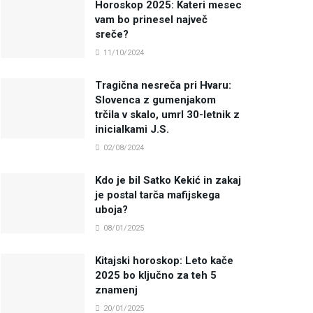
Horoskop 2025: Kateri mesec
vam bo prinesel največ
sreče?
11/10/2024
Tragična nesreča pri Hvaru:
Slovenca z gumenjakom
trčila v skalo, umrl 30-letnik z
inicialkami J.S.
02/08/2024
Kdo je bil Satko Kekić in zakaj
je postal tarča mafijskega
uboja?
08/01/2025
Kitajski horoskop: Leto kače
2025 bo ključno za teh 5
znamenj
20/01/2025