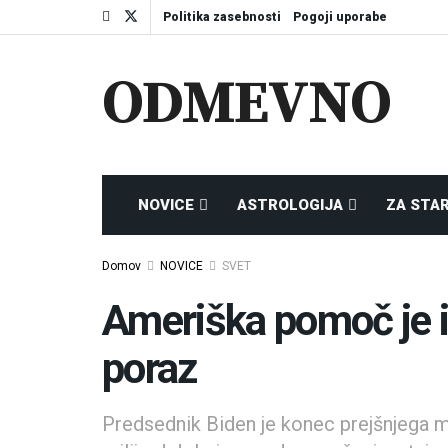
Politika zasebnosti
Pogoji uporabe
ODMEVNO
NOVICE
ASTROLOGIJA
ZA STA
Domov
NOVICE
SVET
Ameriška pomoč je in
poraz
Predsednik Biden je konec prejšnjega 