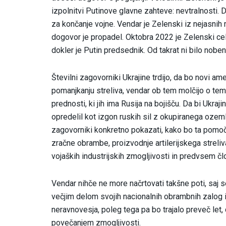
izpolnitvi Putinove glavne zahteve: nevtralnosti. 
za končanje vojne. Vendar je Zelenski iz nejasnih
dogovor je propadel. Oktobra 2022 je Zelenski cel
dokler je Putin predsednik. Od takrat ni bilo nobe
Številni zagovorniki Ukrajine trdijo, da bo novi a
pomanjkanju streliva, vendar ob tem molčijo o tem,
prednosti, ki jih ima Rusija na bojišču. Da bi Ukra
opredelil kot izgon ruskih sil z okupiranega ozeml
zagovorniki konkretno pokazati, kako bo ta pomoč
zračne obrambe, proizvodnje artilerijskega streliva
vojaških industrijskih zmogljivosti in predvsem čl
Vendar nihče ne more načrtovati takšne poti, saj se
večjim delom svojih nacionalnih obrambnih zalog i
neravnovesja, poleg tega pa bo trajalo preveč let,
povečanjem zmogljivosti.