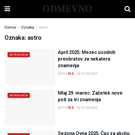
ODMEVNO
Domov
Oznaka
astro
Oznaka:
astro
April 2025: Mesec usodnih
ASTROLOGIJA
preobratov za nekatera
znamenja
AVTOR
M.K.
29/03/2025
Mlaj 29. marec: Začetek nove
ASTROLOGIJA
poti za tri znamenja
AVTOR
M.K.
29/03/2025
Sezona Ovna 2025: Čas za akcijo,