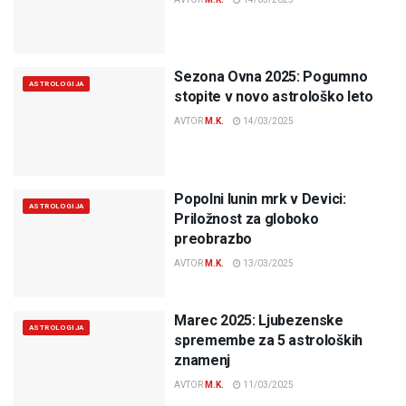
Sezona Ovna 2025: Pogumno
ASTROLOGIJA
stopite v novo astrološko leto
AVTOR
M.K.
14/03/2025
Popolni lunin mrk v Devici:
ASTROLOGIJA
Priložnost za globoko
preobrazbo
AVTOR
M.K.
13/03/2025
Marec 2025: Ljubezenske
ASTROLOGIJA
spremembe za 5 astroloških
znamenj
AVTOR
M.K.
11/03/2025