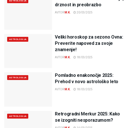
ASTROLOGIJA
drznost in preobrazbo
AVTOR
M.K.
20/03/2025
Veliki horoskop za sezono Ovna:
ASTROLOGIJA
Preverite napoved za svoje
znamenje!
AVTOR
M.K.
18/03/2025
Pomladno enakonočje 2025:
ASTROLOGIJA
Prehod v novo astrološko leto
AVTOR
M.K.
18/03/2025
Retrogradni Merkur 2025: Kako
ASTROLOGIJA
se izogniti nesporazumom?
AVTOR
M.K.
14/03/2025