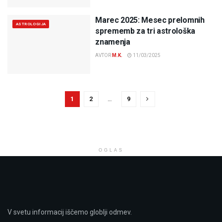
Marec 2025: Mesec prelomnih
ASTROLOGIJA
sprememb za tri astrološka
znamenja
AVTOR
M.K.
11/03/2025
1
2
…
9
OGLAS
V svetu informacij iščemo globlji odmev.