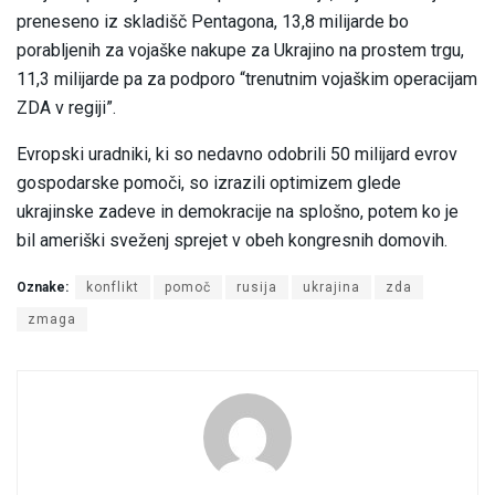
preneseno iz skladišč Pentagona, 13,8 milijarde bo
porabljenih za vojaške nakupe za Ukrajino na prostem trgu,
11,3 milijarde pa za podporo “trenutnim vojaškim operacijam
ZDA v regiji”.
Evropski uradniki, ki so nedavno odobrili 50 milijard evrov
gospodarske pomoči, so izrazili optimizem glede
ukrajinske zadeve in demokracije na splošno, potem ko je
bil ameriški sveženj sprejet v obeh kongresnih domovih.
Oznake:
konflikt
pomoč
rusija
ukrajina
zda
zmaga