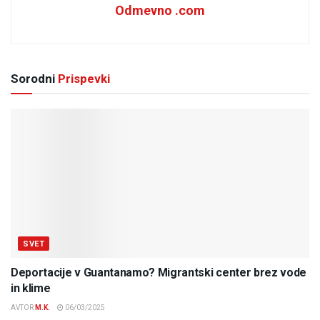
Odmevno .com
Sorodni
Prispevki
SVET
Deportacije v Guantanamo? Migrantski center brez vode
in klime
AVTOR
M.K.
06/03/2025