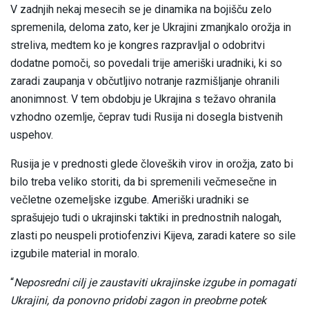
V zadnjih nekaj mesecih se je dinamika na bojišču zelo
spremenila, deloma zato, ker je Ukrajini zmanjkalo orožja in
streliva, medtem ko je kongres razpravljal o odobritvi
dodatne pomoči, so povedali trije ameriški uradniki, ki so
zaradi zaupanja v občutljivo notranje razmišljanje ohranili
anonimnost. V tem obdobju je Ukrajina s težavo ohranila
vzhodno ozemlje, čeprav tudi Rusija ni dosegla bistvenih
uspehov.
Rusija je v prednosti glede človeških virov in orožja, zato bi
bilo treba veliko storiti, da bi spremenili večmesečne in
večletne ozemeljske izgube. Ameriški uradniki se
sprašujejo tudi o ukrajinski taktiki in prednostnih nalogah,
zlasti po neuspeli protiofenzivi Kijeva, zaradi katere so sile
izgubile material in moralo.
“
Neposredni cilj je zaustaviti ukrajinske izgube in pomagati
Ukrajini, da ponovno pridobi zagon in preobrne potek