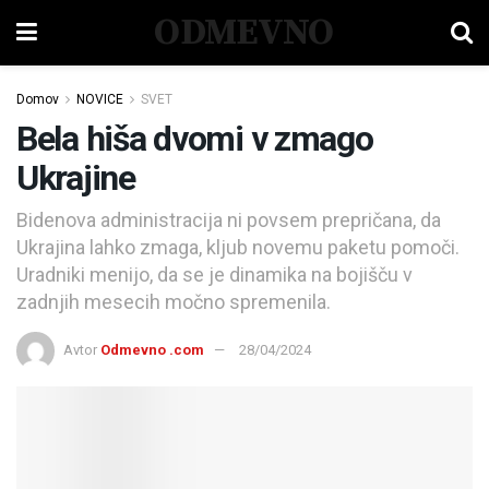
ODMEVNO
Domov
NOVICE
SVET
Bela hiša dvomi v zmago
Ukrajine
Bidenova administracija ni povsem prepričana, da
Ukrajina lahko zmaga, kljub novemu paketu pomoči.
Uradniki menijo, da se je dinamika na bojišču v
zadnjih mesecih močno spremenila.
Avtor
Odmevno .com
28/04/2024