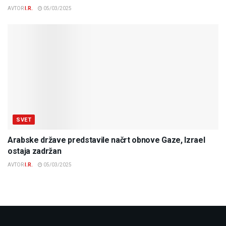
AVTOR
I.R.
05/03/2025
SVET
Arabske države predstavile načrt obnove Gaze, Izrael
ostaja zadržan
AVTOR
I.R.
05/03/2025