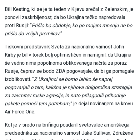
Bill Keating, ki se je ta teden v Kijevu srečal z Zelenskim, je
ponovil zaskrbljenost, da bo Ukrajina težko napredovala
proti Rusiji: “
Prišlo bo obdobje, ko po mojem mnenju ne bo
prišlo do večjih premikov.
“
Tiskovni predstavnik Sveta za nacionalno varnost John
Kirby je bil v torek bolj optimističen in namignil, da Ukrajina
še vedno nima popolnoma oblikovanega načrta za poraz
Rusije, čeprav se bodo ZDA pogovarjale, da bi ga pomagale
izoblikovati. “
Z Ukrajinci se bomo lahko še naprej
pogovarjali o tem, kakšna je njihova dolgoročna strategija
za zavrnitev ruske agresije, in nato prilagodili prihodnje
pakete pomoči tem potrebam,
” je dejal novinarjem na krovu
Air Force One.
Kot je v sredo na brifingu poudaril svetovalec ameriškega
predsednika za nacionalno varnost Jake Sullivan, Združene