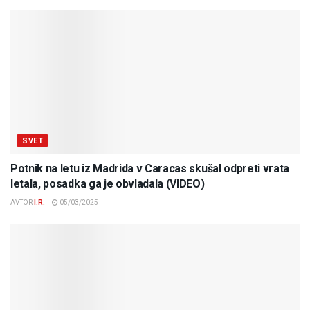
SVET
Potnik na letu iz Madrida v Caracas skušal odpreti vrata
letala, posadka ga je obvladala (VIDEO)
AVTOR
I.R.
05/03/2025