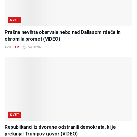
SVET
Prašna nevihta obarvala nebo nad Dallasom rdeče in
ohromila promet (VIDEO)
AVTOR
I.R.
05/03/2025
SVET
Republikanci iz dvorane odstranili demokrata, ki je
prekinjal Trumpov govor (VIDEO)