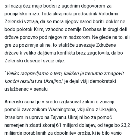
sil nazaj čez mejo bodisi z ugodnim dogovorom za
pogajalsko mizo. Toda ukrajinski predsednik Volodimir
Zelenski vztraja, da se mora njegov narod boriti, dokler ne
bodo polotok Krim, vzhodno ozemlje Donbasa in drugi deli
države ponovno pod njegovim nadzorom. Ne glede na to, ali
gre za poziranje ali ne, to stališče zavezuje Združene
države k veliko daljšemu konfliktu brez zagotovila, da bo
Zelenski dosegel svoje cilje.
“
Veliko razpravljamo o tem, kakšen je trenutno zmagovit
končni rezultat za Ukrajino
,” je dejal višji demokratski
uslužbenec v senatu.
Ameriški senat je v sredo izglasoval zakon o zunanji
pomoči zaveznikom Washingtona, vključno z Ukrajino,
Izraelom in upravo na Tajvanu. Ukrajini bo za pomoč
namenjenih zlasti skoraj 61 milijard dolarjev, od tega bo 23,2
milijarde porabljenih za dopolnitev orožja, ki je bilo vanjo