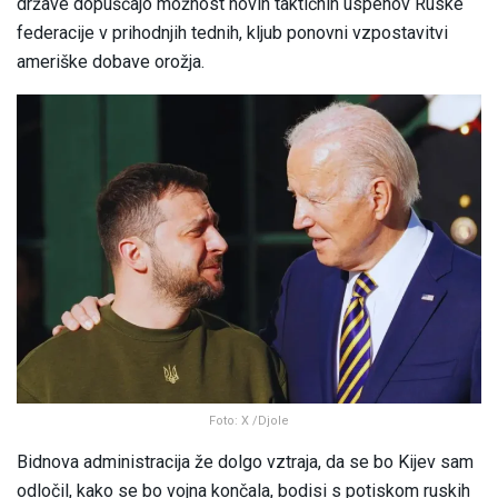
države dopuščajo možnost novih taktičnih uspehov Ruske
federacije v prihodnjih tednih, kljub ponovni vzpostavitvi
ameriške dobave orožja.
Foto: X /Djole
Bidnova administracija že dolgo vztraja, da se bo Kijev sam
odločil, kako se bo vojna končala, bodisi s potiskom ruskih