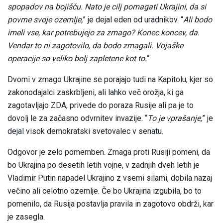
spopadov na bojišču. Nato je cilj pomagati Ukrajini, da si
povrne svoje ozemlje,
” je dejal eden od uradnikov. “
Ali bodo
imeli vse, kar potrebujejo za zmago? Konec koncev, da.
Vendar to ni zagotovilo, da bodo zmagali. Vojaške
operacije so veliko bolj zapletene kot to.
“
Dvomi v zmago Ukrajine se porajajo tudi na Kapitolu, kjer so
zakonodajalci zaskrbljeni, ali lahko več orožja, ki ga
zagotavljajo ZDA, privede do poraza Rusije ali pa je to
dovolj le za začasno odvrnitev invazije. “
To je vprašanje,
” je
dejal visok demokratski svetovalec v senatu.
Odgovor je zelo pomemben. Zmaga proti Rusiji pomeni, da
bo Ukrajina po desetih letih vojne, v zadnjih dveh letih je
Vladimir Putin napadel Ukrajino z vsemi silami, dobila nazaj
večino ali celotno ozemlje. Če bo Ukrajina izgubila, bo to
pomenilo, da Rusija postavlja pravila in zagotovo obdrži, kar
je zasegla.