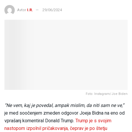
Avtor
I.R.
29/06/2024
Foto: Instagram/Joe Biden
“Ne vem, kaj je povedal, ampak mislim, da niti sam ne ve,”
je med soočenjem zmeden odgovor Joeja Bidna na eno od
vprašanj komentiral Donald Trump.
Trump je s svojim
nastopom izpolnil pričakovanja, čeprav je po štetju