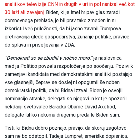
analitikov televizije CNN in drugih v uri in pol nanizal več kot
30 laži ali zavajanj.
Biden, ki je imel hripav glas zaradi
domnevnega prehlada, je bil prav tako zmeden in ni
izkoristil več priložnosti, da bi jasno zavrnil Trumpova
pretiravanja glede gospodarstva, zunanje politike, pravice
do splava in priseljevanja v ZDA.
“Demokrati so se zbudili v nočno moro,”
je naslovnica
medija Politico povzela razpoloženje po soočenju. Pozivi k
zamenjavi kandidata med demokratskimi analitiki postajajo
vse glasnejši, čeprav se doslej ni opogumil še noben
demokratski politik, da bi Bidna izzval. Biden je osvojil
nominacijo stranke, delegati so njegovi in kot je opozoril
nekdanji svetovalec Baracka Obame David Axelrod,
delegate lahko nekomu drugemu preda le Biden sam.
Tisti, ki Bidna dobro poznajo, pravijo, da skoraj zagotovo
sam ne bo odstopil. Tadeja Lampret, ameriška dopisnica,