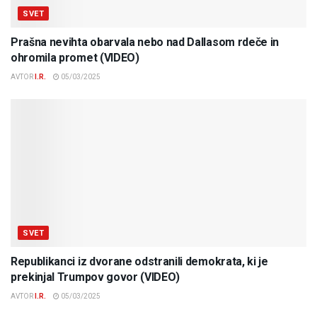
SVET
Prašna nevihta obarvala nebo nad Dallasom rdeče in
ohromila promet (VIDEO)
AVTOR
I.R.
05/03/2025
SVET
Republikanci iz dvorane odstranili demokrata, ki je
prekinjal Trumpov govor (VIDEO)
AVTOR
I.R.
05/03/2025