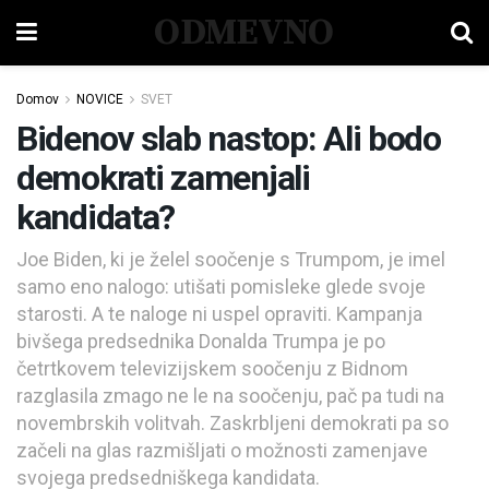
ODMEVNO
Domov
NOVICE
SVET
Bidenov slab nastop: Ali bodo
demokrati zamenjali
kandidata?
Joe Biden, ki je želel soočenje s Trumpom, je imel
samo eno nalogo: utišati pomisleke glede svoje
starosti. A te naloge ni uspel opraviti. Kampanja
bivšega predsednika Donalda Trumpa je po
četrtkovem televizijskem soočenju z Bidnom
razglasila zmago ne le na soočenju, pač pa tudi na
novembrskih volitvah. Zaskrbljeni demokrati pa so
začeli na glas razmišljati o možnosti zamenjave
svojega predsedniškega kandidata.