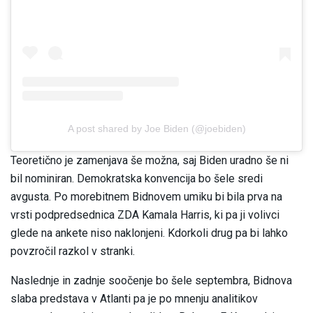
A post shared by Joe Biden (@joebiden)
Teoretično je zamenjava še možna, saj Biden uradno še ni
bil nominiran. Demokratska konvencija bo šele sredi
avgusta. Po morebitnem Bidnovem umiku bi bila prva na
vrsti podpredsednica ZDA Kamala Harris, ki pa ji volivci
glede na ankete niso naklonjeni. Kdorkoli drug pa bi lahko
povzročil razkol v stranki.
Naslednje in zadnje soočenje bo šele septembra, Bidnova
slaba predstava v Atlanti pa je po mnenju analitikov