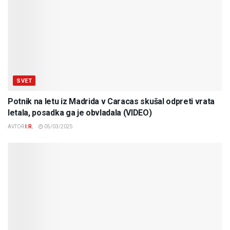
SVET
Potnik na letu iz Madrida v Caracas skušal odpreti vrata
letala, posadka ga je obvladala (VIDEO)
AVTOR
I.R.
05/03/2025