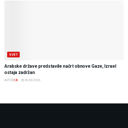
SVET
Arabske države predstavile načrt obnove Gaze, Izrael
ostaja zadržan
AVTOR
I.R.
05/03/2025