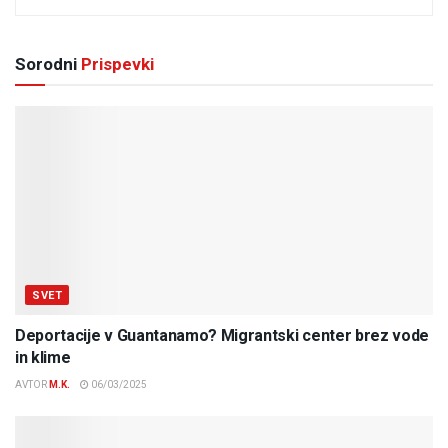
Sorodni
Prispevki
SVET
Deportacije v Guantanamo? Migrantski center brez vode
in klime
AVTOR
M.K.
06/03/2025