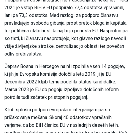
2021 je vstop BiH v EU podpiralo 77,4 odstotka vprašanih,
lani pa 73,3 odstotka. Med razlogi za podporo članstvu
prevladujejo svoboda gibanja, prost pretok blaga in kapitala,
ter politična stabilnost, ki naj bi jo prinesla EU. Nasprotno pa
so tisti, ki članstvu nasprotujejo, kot glavne razloge navedli
višje življenjske stroške, centralizacijo oblasti ter povečan
odliv prebivalstva.
Čeprav Bosna in Hercegovina ni izpolnila vseh 14 pogojev,
ki jih je Evropska komisija določila leta 2019, ji je EU
decembra 2022 kljub temu podelila status kandidatke.
Marca 2023 je EU ob pogoju izpeljave določenih reform
potrdila tudi začetek pristopnih pogajanj.
Kljub splošni podpori evropskim integracijam pa so
pričakovanja mešana. Skoraj 40 odstotkov vprašanih
verjame, da bo BiH članica EU v naslednjih desetih letih,
medtem ko četrtina meni, da se to nikoli ne bo zgodilo. Več