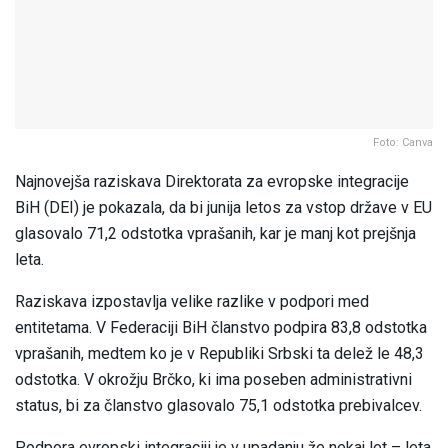
Foto: Canva
Najnovejša raziskava Direktorata za evropske integracije
BiH (DEI) je pokazala, da bi junija letos za vstop države v EU
glasovalo 71,2 odstotka vprašanih, kar je manj kot prejšnja
leta.
Raziskava izpostavlja velike razlike v podpori med
entitetama. V Federaciji BiH članstvo podpira 83,8 odstotka
vprašanih, medtem ko je v Republiki Srbski ta delež le 48,3
odstotka. V okrožju Brčko, ki ima poseben administrativni
status, bi za članstvo glasovalo 75,1 odstotka prebivalcev.
Podpora evropski integraciji je v upadanju že nekaj let – leta