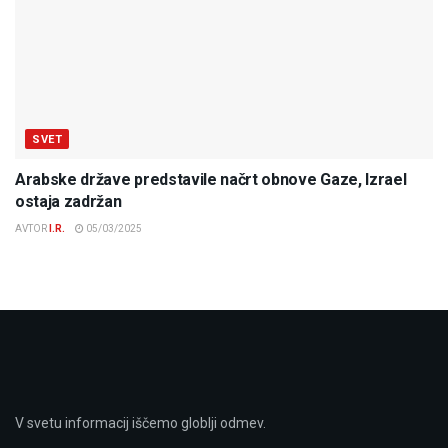
SVET
Arabske države predstavile načrt obnove Gaze, Izrael
ostaja zadržan
AVTOR
I.R.
05/03/2025
V svetu informacij iščemo globlji odmev.