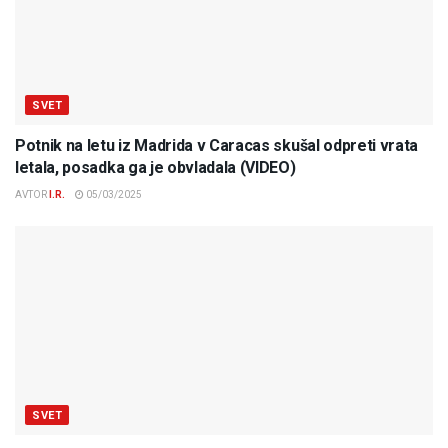
SVET
Potnik na letu iz Madrida v Caracas skušal odpreti vrata
letala, posadka ga je obvladala (VIDEO)
AVTOR
I.R.
05/03/2025
SVET