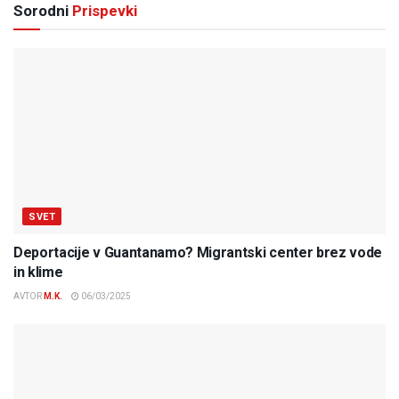
Sorodni
Prispevki
SVET
Deportacije v Guantanamo? Migrantski center brez vode
in klime
AVTOR
M.K.
06/03/2025