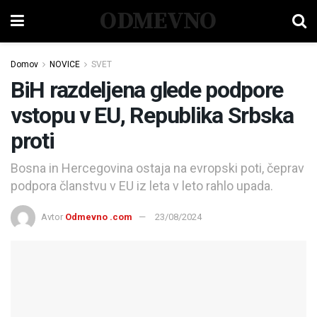
ODMEVNO
Domov
NOVICE
SVET
BiH razdeljena glede podpore
vstopu v EU, Republika Srbska
proti
Bosna in Hercegovina ostaja na evropski poti, čeprav
podpora članstvu v EU iz leta v leto rahlo upada.
Avtor
Odmevno .com
23/08/2024