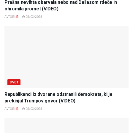
Prašna nevihta obarvala nebo nad Dallasom rdeče in
ohromila promet (VIDEO)
AVTOR
I.R.
05/03/2025
SVET
Republikanci iz dvorane odstranili demokrata, ki je
prekinjal Trumpov govor (VIDEO)
AVTOR
I.R.
05/03/2025