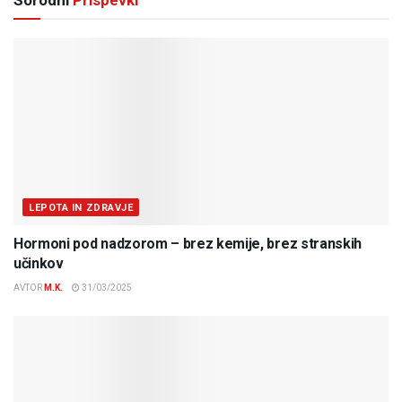
Sorodni
Prispevki
LEPOTA IN ZDRAVJE
Hormoni pod nadzorom – brez kemije, brez stranskih
učinkov
AVTOR
M.K.
31/03/2025