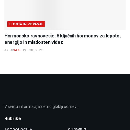
LEPOTA IN ZDRAVJE
Hormonsko ravnovesje: 6 ključnih hormonov za lepoto,
energijo in mladosten videz
AVTOR
M.K.
07/03/2025
V svetu informacij iščemo globlji odmev.
Rubrike