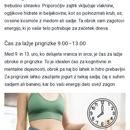
trebušno slinavko. Priporočljiv zajtrk vključuje vlaknine,
ogljikove hidrate in beljakovine, kot so polnozrnati kruh, sir,
ovsene kosmiče z medom ali sadje. Ta obrok vam zagotovi
energijo, ki jo vaše telo potrebuje za začetek dneva.
Čas za lažje prigrizke 9.00–13.00
Med 9. in 13. uro, ko delujeta vranica in srce, je čas za lažje
obroke in prigrizke. To je idealen čas za kognitivne in
mentalne dejavnosti, obrok pa naj bo lahek in hitro prebavljiv.
Za prigrizek lahko zaužijete jogurt z nekaj sadja, čaj s suhim
sadjem ali banano, kar bo vaši energiji dalo svež zagon.