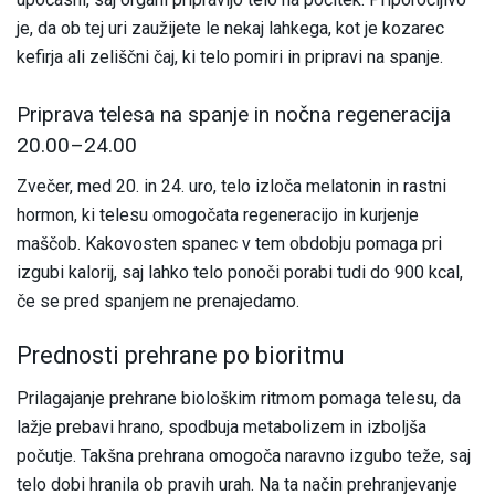
je, da ob tej uri zaužijete le nekaj lahkega, kot je kozarec
kefirja ali zeliščni čaj, ki telo pomiri in pripravi na spanje.
Priprava telesa na spanje in nočna regeneracija
20.00–24.00
Zvečer, med 20. in 24. uro, telo izloča melatonin in rastni
hormon, ki telesu omogočata regeneracijo in kurjenje
maščob. Kakovosten spanec v tem obdobju pomaga pri
izgubi kalorij, saj lahko telo ponoči porabi tudi do 900 kcal,
če se pred spanjem ne prenajedamo.
Prednosti prehrane po bioritmu
Prilagajanje prehrane biološkim ritmom pomaga telesu, da
lažje prebavi hrano, spodbuja metabolizem in izboljša
počutje. Takšna prehrana omogoča naravno izgubo teže, saj
telo dobi hranila ob pravih urah. Na ta način prehranjevanje