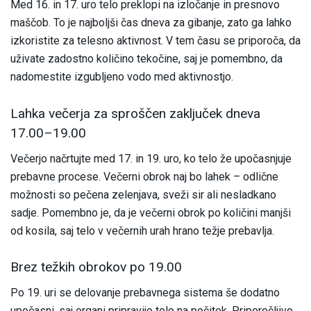
Med 16. in 17. uro telo preklopi na izločanje in presnovo
maščob. To je najboljši čas dneva za gibanje, zato ga lahko
izkoristite za telesno aktivnost. V tem času se priporoča, da
uživate zadostno količino tekočine, saj je pomembno, da
nadomestite izgubljeno vodo med aktivnostjo.
Lahka večerja za sproščen zaključek dneva
17.00–19.00
Večerjo načrtujte med 17. in 19. uro, ko telo že upočasnjuje
prebavne procese. Večerni obrok naj bo lahek – odlične
možnosti so pečena zelenjava, sveži sir ali nesladkano
sadje. Pomembno je, da je večerni obrok po količini manjši
od kosila, saj telo v večernih urah hrano težje prebavlja.
Brez težkih obrokov po 19.00
Po 19. uri se delovanje prebavnega sistema še dodatno
upočasni, saj organi pripravijo telo na počitek. Priporočljivo