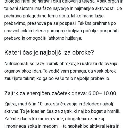
Biološki ritmi so naravni cikli delovanja telesa. Vsak organ in
telesni sistem ima faze največje in najmanjše aktivnosti. Če
prehrano prilagodimo temu ritmu, lahko hrano lažje
prebavimo, presnova pa se pospeši. Takšna prehrana po
naravnih ciklih telesa pomaga izboljšati počutje, pospešiti
prebavo in omogočiti lahkotno hujšanje.
Kateri čas je najboljši za obroke?
Nutricionisti so razvili urnik obrokov, ki ustreza delovanju
organov skozi dan. Ta vodič vam pomaga, da vsak obrok
zaužijete takrat, ko ga bo vaše telo najbolje prebavilo.
Zajtrk za energičen začetek dneva: 6.00–10.00
Zjutraj, med 6. in 10. uro, sta črevesje in želodec najbolj
aktivna. To je idealen čas za zajtrk, ki naj bo bogat s hranili.
Začnite dan s kozarcem vode, obogatenim z nekaj
limoninega soka in medom – ta napitek bo aktiviral jetra in