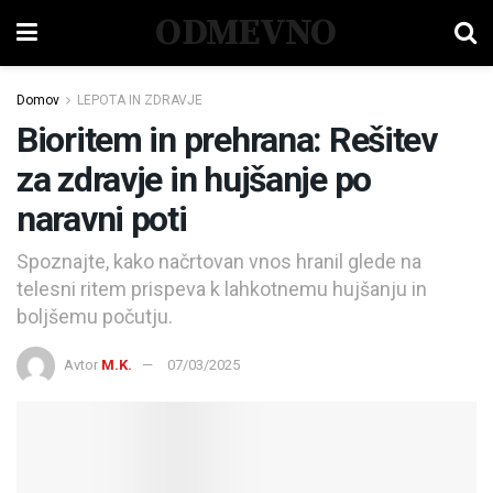
ODMEVNO
Domov
LEPOTA IN ZDRAVJE
Bioritem in prehrana: Rešitev
za zdravje in hujšanje po
naravni poti
Spoznajte, kako načrtovan vnos hranil glede na
telesni ritem prispeva k lahkotnemu hujšanju in
boljšemu počutju.
Avtor
M.K.
07/03/2025