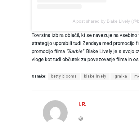
A post shared by Blake Lively (@b
Tovrstna izbira oblačil, ki se navezuje na vsebin
strategijo uporabili tudi Zendaya med promocijo f
promocijo filma
“Barbie”
. Blake Lively je s svojo
vloge kot tudi občutek za povezovanje filma in o
Oznake:
betty blooms
blake lively
igralka
m
I.R.