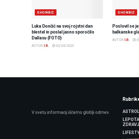
SHOWBIZ
SHOWBIZ
Luka Dončić na svoj rojstni dan
Poslovil se j
blestel in poslal jasno sporočilo
balkanske gl
Dallasu (FOTO)
AVTOR
I.R.
0
AVTOR
I.R.
02/03/2025
Rubrik
ASTROL
V svetu informacij iščemo globlji odmev.
LEPOTA
ZDRAVJ
LIFEST