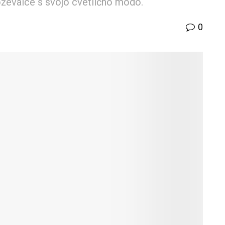
boževalce s svojo cvetlično modo.
0