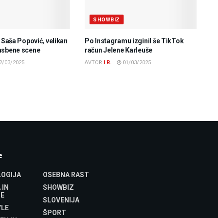
SHOWBIZ
e Saša Popović, velikan
Po Instagramu izginil še TikTok
asbene scene
račun Jelene Karleuše
2/03/2025
AVTOR
I.R.
01/03/2025
e
OGIJA
OSEBNA RAST
 IN
SHOWBIZ
E
SLOVENIJA
YLE
ŠPORT