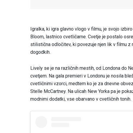
Igralka, ki igra glavno vlogo v filmu, je svojo izbir
Bloom, lastnico cvetličarne. Cvetje je postalo osre
stilistična odločitev, ki povezuje njen lik v filmu
dogodkih.
Lively se je na različnih mestih, od Londona do New
cvetjem. Na gala premieri v Londonu je nosila b
cvetličnimi vzorci, medtem ko je za dnevne obvezno
Stelle McCartney. Na ulicah New Yorka pa je pokaz
modnimi dodatki, vse obarvano v cvetličnih tonih.