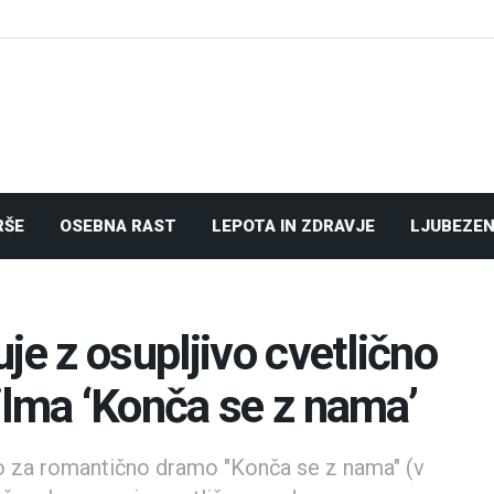
RŠE
OSEBNA RAST
LEPOTA IN ZDRAVJE
LJUBEZEN
je z osupljivo cvetlično
ilma ‘Konča se z nama’
jo za romantično dramo "Konča se z nama" (v