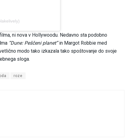
lakelively)
o filma, ni nova v Hollywoodu. Nedavno sta podobno
ilma
“Dune: Peščeni planet”
in Margot Robbie med
 cvetlično modo tako izkazala tako spoštovanje do svoje
sebnega sloga.
oda
roze