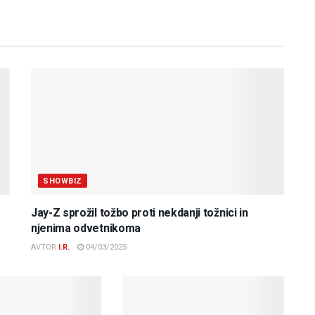
SHOWBIZ
Jay-Z sprožil tožbo proti nekdanji tožnici in
njenima odvetnikoma
AVTOR
I.R.
04/03/2025