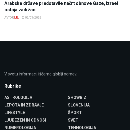
Arabske države predstavile načrt obnove Gaze, Izrael
ostaja zadržan
AVTOR
I.R.
05/03/2025
V svetu informacij iščemo globlji odmev.
Rubrike
ASTROLOGIJA
SHOWBIZ
LEPOTA IN ZDRAVJE
SLOVENIJA
LIFESTYLE
ŠPORT
LJUBEZEN IN ODNOSI
SVET
NUMEROLOGIJA
TEHNOLOGIJA