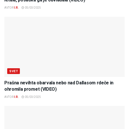
AVTOR
I.R.
05/03/2025
SVET
Prašna nevihta obarvala nebo nad Dallasom rdeče in
ohromila promet (VIDEO)
AVTOR
I.R.
05/03/2025