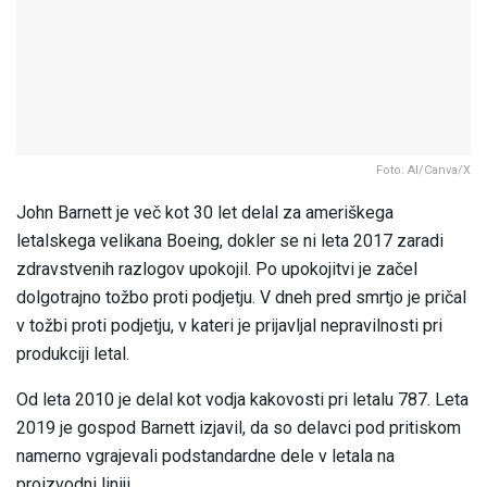
Foto: AI/Canva/X
John Barnett je več kot 30 let delal za ameriškega
letalskega velikana Boeing, dokler se ni leta 2017 zaradi
zdravstvenih razlogov upokojil. Po upokojitvi je začel
dolgotrajno tožbo proti podjetju. V dneh pred smrtjo je pričal
v tožbi proti podjetju, v kateri je prijavljal nepravilnosti pri
produkciji letal.
Od leta 2010 je delal kot vodja kakovosti pri letalu 787. Leta
2019 je gospod Barnett izjavil, da so delavci pod pritiskom
namerno vgrajevali podstandardne dele v letala na
proizvodni liniji.