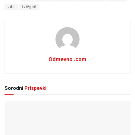
zda
žvižgač
Odmevno .com
Sorodni
Prispevki