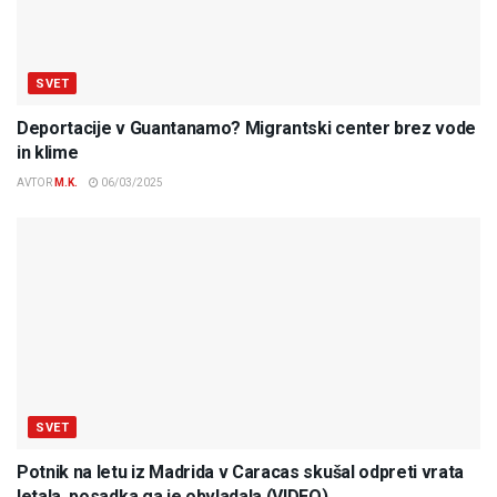
SVET
Deportacije v Guantanamo? Migrantski center brez vode
in klime
AVTOR
M.K.
06/03/2025
SVET
Potnik na letu iz Madrida v Caracas skušal odpreti vrata
letala, posadka ga je obvladala (VIDEO)