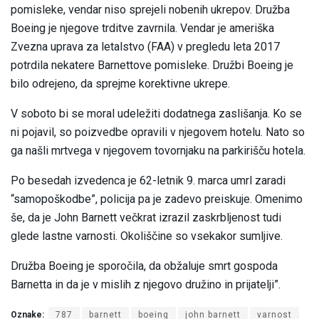
pomisleke, vendar niso sprejeli nobenih ukrepov. Družba
Boeing je njegove trditve zavrnila. Vendar je ameriška
Zvezna uprava za letalstvo (FAA) v pregledu leta 2017
potrdila nekatere Barnettove pomisleke. Družbi Boeing je
bilo odrejeno, da sprejme korektivne ukrepe.
V soboto bi se moral udeležiti dodatnega zaslišanja. Ko se
ni pojavil, so poizvedbe opravili v njegovem hotelu. Nato so
ga našli mrtvega v njegovem tovornjaku na parkirišču hotela.
Po besedah izvedenca je 62-letnik 9. marca umrl zaradi
“samopoškodbe”, policija pa je zadevo preiskuje. Omenimo
še, da je John Barnett večkrat izrazil zaskrbljenost tudi
glede lastne varnosti. Okoliščine so vsekakor sumljive.
Družba Boeing je sporočila, da obžaluje smrt gospoda
Barnetta in da je v mislih z njegovo družino in prijatelji”.
Oznake:
787
barnett
boeing
john barnett
varnost