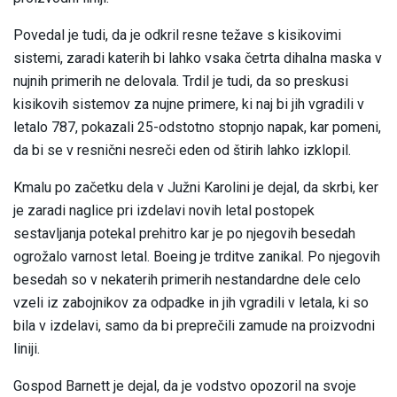
Povedal je tudi, da je odkril resne težave s kisikovimi
sistemi, zaradi katerih bi lahko vsaka četrta dihalna maska v
nujnih primerih ne delovala. Trdil je tudi, da so preskusi
kisikovih sistemov za nujne primere, ki naj bi jih vgradili v
letalo 787, pokazali 25-odstotno stopnjo napak, kar pomeni,
da bi se v resnični nesreči eden od štirih lahko izklopil.
Kmalu po začetku dela v Južni Karolini je dejal, da skrbi, ker
je zaradi naglice pri izdelavi novih letal postopek
sestavljanja potekal prehitro kar je po njegovih besedah
ogrožalo varnost letal. Boeing je trditve zanikal. Po njegovih
besedah so v nekaterih primerih nestandardne dele celo
vzeli iz zabojnikov za odpadke in jih vgradili v letala, ki so
bila v izdelavi, samo da bi preprečili zamude na proizvodni
liniji.
Gospod Barnett je dejal, da je vodstvo opozoril na svoje