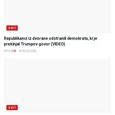
SVET
Republikanci iz dvorane odstranili demokrata, ki je
prekinjal Trumpov govor (VIDEO)
AVTOR
I.R.
05/03/2025
SVET