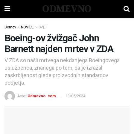
ODMEVNO
Domov
NOVICE
SVET
Boeing-ov žvižgač John
Barnett najden mrtev v ZDA
V ZDA so našli mrtvega nekdanjega Boeingovega
uslužbenca, znanega po tem, da je izražal
zaskrbljenost glede proizvodnih standardov
podjetja.
Avtor
Odmevno .com
13/05/2024