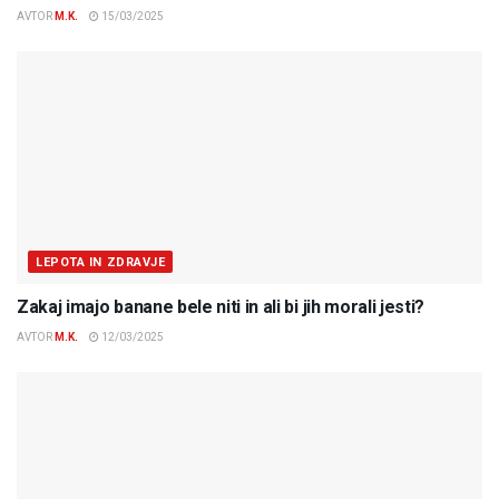
AVTOR
M.K.
15/03/2025
LEPOTA IN ZDRAVJE
Zakaj imajo banane bele niti in ali bi jih morali jesti?
AVTOR
M.K.
12/03/2025