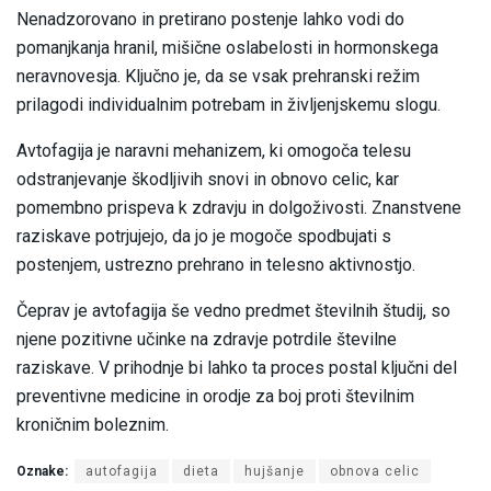
Nenadzorovano in pretirano postenje lahko vodi do
pomanjkanja hranil, mišične oslabelosti in hormonskega
neravnovesja. Ključno je, da se vsak prehranski režim
prilagodi individualnim potrebam in življenjskemu slogu.
Avtofagija je naravni mehanizem, ki omogoča telesu
odstranjevanje škodljivih snovi in obnovo celic, kar
pomembno prispeva k zdravju in dolgoživosti. Znanstvene
raziskave potrjujejo, da jo je mogoče spodbujati s
postenjem, ustrezno prehrano in telesno aktivnostjo.
Čeprav je avtofagija še vedno predmet številnih študij, so
njene pozitivne učinke na zdravje potrdile številne
raziskave. V prihodnje bi lahko ta proces postal ključni del
preventivne medicine in orodje za boj proti številnim
kroničnim boleznim.
Oznake:
autofagija
dieta
hujšanje
obnova celic