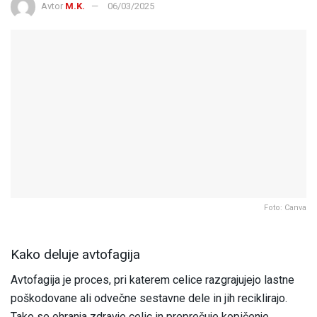
Avtor
M.K.
06/03/2025
Foto: Canva
Kako deluje avtofagija
Avtofagija je proces, pri katerem celice razgrajujejo lastne
poškodovane ali odvečne sestavne dele in jih reciklirajo.
Tako se ohranja zdravje celic in preprečuje kopičenje