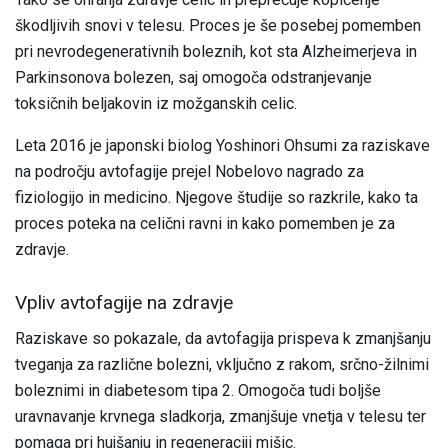
škodljivih snovi v telesu. Proces je še posebej pomemben
pri nevrodegenerativnih boleznih, kot sta Alzheimerjeva in
Parkinsonova bolezen, saj omogoča odstranjevanje
toksičnih beljakovin iz možganskih celic.
Leta 2016 je japonski biolog Yoshinori Ohsumi za raziskave
na področju avtofagije prejel Nobelovo nagrado za
fiziologijo in medicino. Njegove študije so razkrile, kako ta
proces poteka na celični ravni in kako pomemben je za
zdravje.
Vpliv avtofagije na zdravje
Raziskave so pokazale, da avtofagija prispeva k zmanjšanju
tveganja za različne bolezni, vključno z rakom, srčno-žilnimi
boleznimi in diabetesom tipa 2. Omogoča tudi boljše
uravnavanje krvnega sladkorja, zmanjšuje vnetja v telesu ter
pomaga pri hujšanju in regeneraciji mišic.