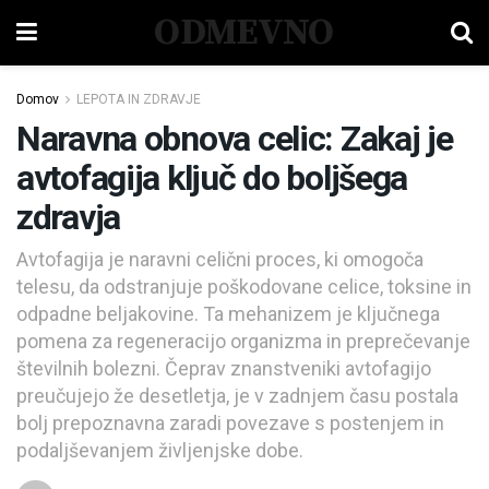
ODMEVNO
Domov
LEPOTA IN ZDRAVJE
Naravna obnova celic: Zakaj je
avtofagija ključ do boljšega
zdravja
Avtofagija je naravni celični proces, ki omogoča
telesu, da odstranjuje poškodovane celice, toksine in
odpadne beljakovine. Ta mehanizem je ključnega
pomena za regeneracijo organizma in preprečevanje
številnih bolezni. Čeprav znanstveniki avtofagijo
preučujejo že desetletja, je v zadnjem času postala
bolj prepoznavna zaradi povezave s postenjem in
podaljševanjem življenjske dobe.