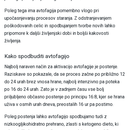
Poleg tega ima avtofagija pomembno vlogo pri
upočasnjevanju procesov staranja. Z odstranjevanjem
poškodovanih celic in spodbujanjem tvorbe novih lahko
pripomore k daljši življenjski dobi in boljši kakovosti
življenja.
Kako spodbuditi avtofagijo
Najbolj naraven način za aktivacijo avtofagije je postenje.
Raziskave so pokazale, da se proces začne po približno 12
do 24 urah brez vnosa hrane, najbolj intenzivno pa poteka
po 16 do 24 urah. Zato je v zadnjem času vse bolj
priljubljeno občasno postenje po principu 16:8, kjer se hrana
uživa v osmih urah dneva, preostalih 16 ur pa postimo.
Poleg postenja lahko avtofagijo spodbujamo tudi z
nizkoogljikohidratno prehrano, zlasti s ketogeno dieto, ki