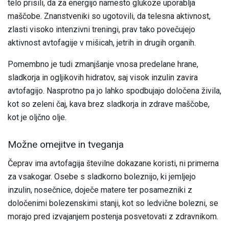
telo prisili, da za energijo namesto glukoze uporablja
maščobe. Znanstveniki so ugotovili, da telesna aktivnost,
zlasti visoko intenzivni treningi, prav tako povečujejo
aktivnost avtofagije v mišicah, jetrih in drugih organih.
Pomembno je tudi zmanjšanje vnosa predelane hrane,
sladkorja in ogljikovih hidratov, saj visok inzulin zavira
avtofagijo. Nasprotno pa jo lahko spodbujajo določena živila,
kot so zeleni čaj, kava brez sladkorja in zdrave maščobe,
kot je oljčno olje.
Možne omejitve in tveganja
Čeprav ima avtofagija številne dokazane koristi, ni primerna
za vsakogar. Osebe s sladkorno boleznijo, ki jemljejo
inzulin, nosečnice, doječe matere ter posamezniki z
določenimi bolezenskimi stanji, kot so ledvične bolezni, se
morajo pred izvajanjem postenja posvetovati z zdravnikom.