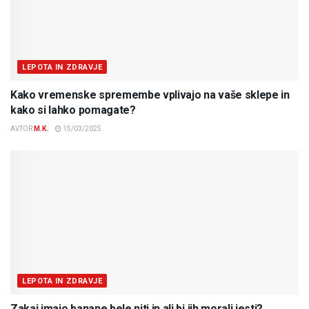
LEPOTA IN ZDRAVJE
Kako vremenske spremembe vplivajo na vaše sklepe in
kako si lahko pomagate?
AVTOR
M.K.
15/03/2025
LEPOTA IN ZDRAVJE
Zakaj imajo banane bele niti in ali bi jih morali jesti?