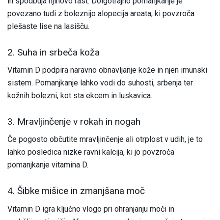
in spodbuja njihovo rast. Dolgotrajno pomanjkanje je
povezano tudi z boleznijo alopecija areata, ki povzroča
plešaste lise na lasišču.
2. Suha in srbeča koža
Vitamin D podpira naravno obnavljanje kože in njen imunski
sistem. Pomanjkanje lahko vodi do suhosti, srbenja ter
kožnih bolezni, kot sta ekcem in luskavica.
3. Mravljinčenje v rokah in nogah
Če pogosto občutite mravljinčenje ali otrplost v udih, je to
lahko posledica nizke ravni kalcija, ki jo povzroča
pomanjkanje vitamina D.
4. Šibke mišice in zmanjšana moč
Vitamin D igra ključno vlogo pri ohranjanju moči in