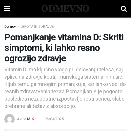
ODMEVNO
Domov
LEPOTA IN ZDRAVJE
Pomanjkanje vitamina D: Skriti
simptomi, ki lahko resno
ogrozijo zdravje
Vitamin D ima ključno vlogo pri delovanju telesa, saj
vpliva na zdravje kosti, imunskega sistema in mišic.
Kljub temu ga mnogim primanjkuje, kar lahko vodi do
resnih zdravstvenih težav. Pomanjkanje je pogosto
posledica nezadostne izpostavljenosti soncu, slabe
prehrane ali težav z absorpcijo.
Avtor
M.K.
06/03/2025