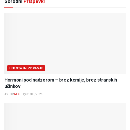
Sorodni
Prispevki
LEPOTA IN ZDRAVJE
Hormoni pod nadzorom – brez kemije, brez stranskih
učinkov
AVTOR
M.K.
31/03/2025