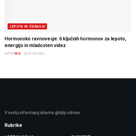
LEPOTA IN ZDRAVJE
Hormonsko ravnovesje: 6 ključnih hormonov za lepoto,
energijo in mladosten videz
AVTOR
M.K.
07/03/2025
V svetu informacij iščemo globlji odmev.
Rubrike