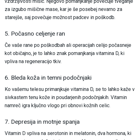
vzdržljivosti mišic. Njegovo pomanjkanje povečuje tveganje
za izgubo mišične mase, kar je še posebej nevarno za
starejše, saj povečuje možnost padcev in poškodb.
5. Počasno celjenje ran
Če vaše rane po poškodbah ali operacijah celijo počasneje
kot običajno, je to lahko znak pomanjkanja vitamina D, ki
vpliva na regeneracijo tkiv.
6. Bleda koža in temni podočnjaki
Ko vašemu telesu primanjkuje vitamina D, se to lahko kaže v
sivkastem tenu kože in poudarjenih podočnjakih. Vitamin
namreč igra ključno vlogo pri obnovi kožnih celic.
7. Depresija in motnje spanja
Vitamin D vpliva na serotonin in melatonin, dva hormona, ki