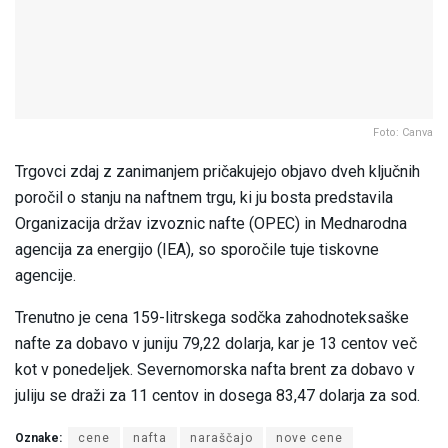
Foto: Canva
Trgovci zdaj z zanimanjem pričakujejo objavo dveh ključnih
poročil o stanju na naftnem trgu, ki ju bosta predstavila
Organizacija držav izvoznic nafte (OPEC) in Mednarodna
agencija za energijo (IEA), so sporočile tuje tiskovne
agencije.
Trenutno je cena 159-litrskega sodčka zahodnoteksaške
nafte za dobavo v juniju 79,22 dolarja, kar je 13 centov več
kot v ponedeljek. Severnomorska nafta brent za dobavo v
juliju se draži za 11 centov in dosega 83,47 dolarja za sod.
Oznake:
cene
nafta
naraščajo
nove cene