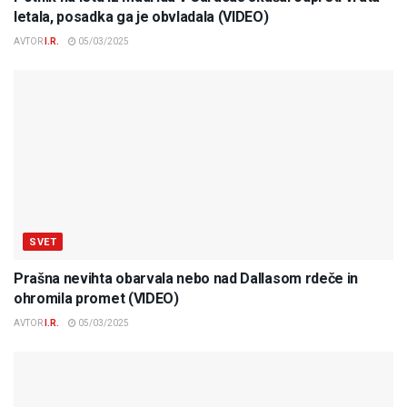
letala, posadka ga je obvladala (VIDEO)
AVTOR
I.R.
05/03/2025
SVET
Prašna nevihta obarvala nebo nad Dallasom rdeče in
ohromila promet (VIDEO)
AVTOR
I.R.
05/03/2025