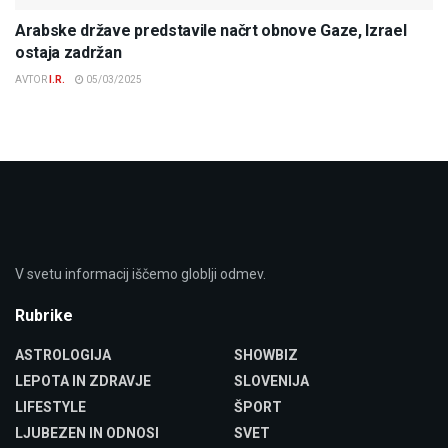
Arabske države predstavile načrt obnove Gaze, Izrael
ostaja zadržan
AVTOR
I.R.
05/03/2025
V svetu informacij iščemo globlji odmev.
Rubrike
ASTROLOGIJA
SHOWBIZ
LEPOTA IN ZDRAVJE
SLOVENIJA
LIFESTYLE
ŠPORT
LJUBEZEN IN ODNOSI
SVET