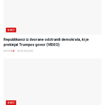
SVET
Republikanci iz dvorane odstranili demokrata, ki je
prekinjal Trumpov govor (VIDEO)
AVTOR
I.R.
05/03/2025
SVET