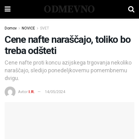
ODMEVNO
Domov
NOVICE
SVET
Cene nafte naraščajo, toliko bo
treba odšteti
Cene nafte proti koncu azijskega trgovanja nekoliko
naraščajo, sledijo ponedeljkovemu pomembnemu
dvigu.
Avtor
I.R.
14/05/2024