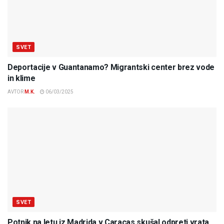
SVET
Deportacije v Guantanamo? Migrantski center brez vode
in klime
AVTOR
M.K.
06/03/2025
SVET
Potnik na letu iz Madrida v Caracas skušal odpreti vrata