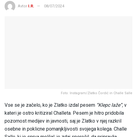
Avtor
I.R.
08/07/2024
Foto: Instagram/Zlatko Čordić in Challe Salle
Vse se je začelo, ko je Zlatko izdal pesem
“Klepc laže”,
v
kateri je ostro kritiziral Challeta. Pesem je hitro pridobila
pozornost medijev in javnosti, saj je Zlatko v njej razkril
osebne in poklicne pomanjkljivosti svojega kolega. Challe
Salle, ki je sprva molčal, je zdaj sporočil, da pripravlja