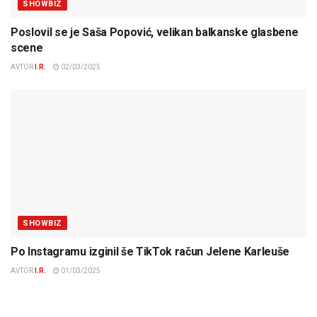
SHOWBIZ
Poslovil se je Saša Popović, velikan balkanske glasbene
scene
AVTOR
I.R.
02/03/2025
SHOWBIZ
Po Instagramu izginil še TikTok račun Jelene Karleuše
AVTOR
I.R.
01/03/2025