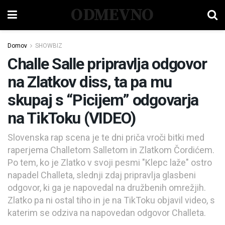
ODMEVNO
Domov
SHOWBIZ
Challe Salle pripravlja odgovor
na Zlatkov diss, ta pa mu
skupaj s “Picijem” odgovarja
na TikToku (VIDEO)
Slovenska rap scena je te dni priča vroči bitki med
raperjema Challetom Salletom in Zlatkom Čordićem.
Po tem, ko je Zlatko v svoji pesmi "Klepc laže" ostro
napadel Challeta, slednji zdaj pripravlja glasbeni
odgovor, ki ga je napovedal na družbenih omrežjih.
Zlatko pa ni ostal tiho in je na TikToku objavil video, s
katerim se odziva na napovedan odgovor Challeta.