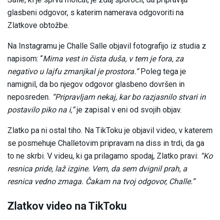
glasbeni odgovor, s katerim namerava odgovoriti na
Zlatkove obtožbe.
Na Instagramu je Challe Salle objavil fotografijo iz studia z
napisom: “
Mirna vest in čista duša, v tem je fora, za
negativo u lajfu zmanjkal je prostora.”
Poleg tega je
namignil, da bo njegov odgovor glasbeno dovršen in
neposreden.
“Pripravljam nekaj, kar bo razjasnilo stvari in
postavilo piko na i,”
je zapisal v eni od svojih objav.
Zlatko pa ni ostal tiho. Na TikToku je objavil video, v katerem
se posmehuje Challetovim pripravam na diss in trdi, da ga
to ne skrbi. V videu, ki ga prilagamo spodaj, Zlatko pravi:
“Ko
resnica pride, laž izgine. Vem, da sem dvignil prah, a
resnica vedno zmaga. Čakam na tvoj odgovor, Challe.”
Zlatkov video na TikToku