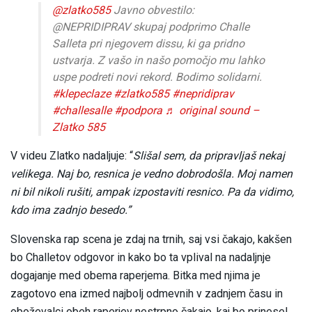
@zlatko585
Javno obvestilo:
@NEPRIDIPRAV skupaj podprimo Challe
Salleta pri njegovem dissu, ki ga pridno
ustvarja. Z vašo in našo pomočjo mu lahko
uspe podreti novi rekord. Bodimo solidarni.
#klepeclaze
#zlatko585
#nepridiprav
#challesalle
#podpora
♬ original sound –
Zlatko 585
V videu Zlatko nadaljuje: “
Slišal sem, da pripravljaš nekaj
velikega. Naj bo, resnica je vedno dobrodošla. Moj namen
ni bil nikoli rušiti, ampak izpostaviti resnico. Pa da vidimo,
kdo ima zadnjo besedo.”
Slovenska rap scena je zdaj na trnih, saj vsi čakajo, kakšen
bo Challetov odgovor in kako bo ta vplival na nadaljnje
dogajanje med obema raperjema. Bitka med njima je
zagotovo ena izmed najbolj odmevnih v zadnjem času in
oboževalci obeh raperjev nestrpno čakajo, kaj bo prinesel