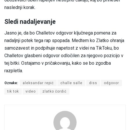
naslednji korak.
Sledi nadaljevanje
Jasno je, da bo Challetov odgovor ključnega pomena za
nadaljnji potek tega rap spopada. Medtem ko Zlatko ohranja
samozavest in podpihuje napetost z videi na TikToku, bo
Challetov glasbeni odgovor odločilen za njegovo pozicijo v
tej bitki. Ostajamo v pričakovanju, kako se bo zgodba
razpletla.
Oznake:
aleksandar repić
challe salle
diss
odgovor
tik tok
video
zlatko čordić