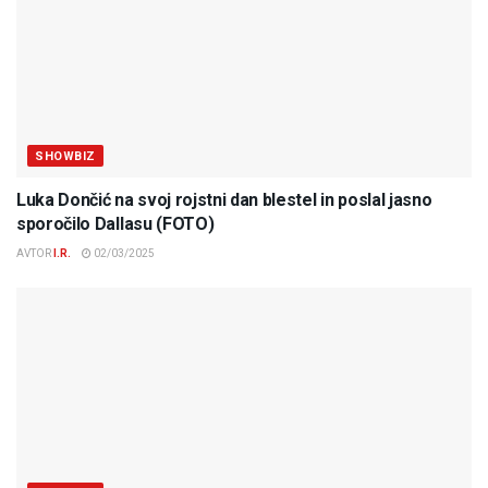
SHOWBIZ
Luka Dončić na svoj rojstni dan blestel in poslal jasno
sporočilo Dallasu (FOTO)
AVTOR
I.R.
02/03/2025