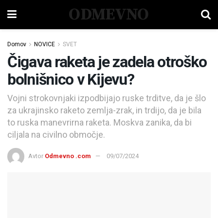
ODMEVNO
Domov
NOVICE
SVET
Čigava raketa je zadela otroško
bolnišnico v Kijevu?
Vojni strokovnjaki izpodbijajo ruske trditve, da je šlo
za ukrajinsko raketo zemlja-zrak, in trdijo, da je bila
to ruska manevrirna raketa. Moskva zanika, da bi
ciljala na civilno območje.
Avtor
Odmevno .com
09/07/2024