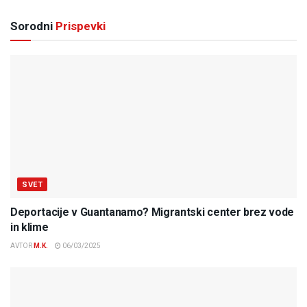
Sorodni
Prispevki
SVET
Deportacije v Guantanamo? Migrantski center brez vode
in klime
AVTOR
M.K.
06/03/2025