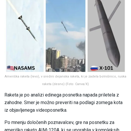
Ameriška raketa (levo), v sredini dejanska raketa, ki je zadela bolnišnico, ruska
raketa (desno) (Foto: Canva/X)
Raketa je po analizi edinega posnetka napada priletela z
zahodne. Smer je možno preveriti na podlagi zornega kota
iz objavljenega videoposnetka.
Po mnenju določenih poznavalcev, gre na posnetku za
ameriško raketo AIM-120A, ki se uporablja v kompleksih