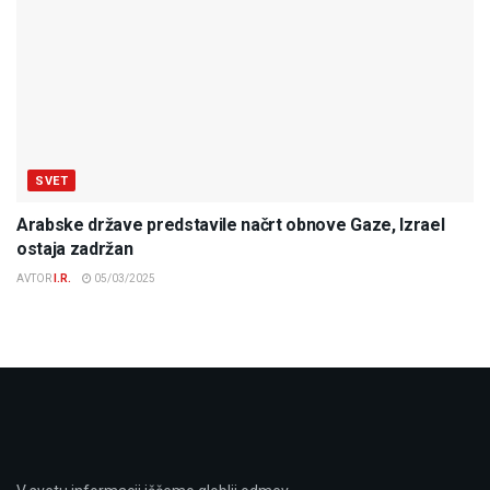
SVET
Arabske države predstavile načrt obnove Gaze, Izrael
ostaja zadržan
AVTOR
I.R.
05/03/2025