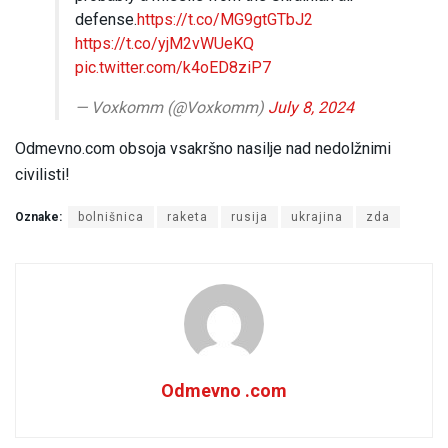
defense.
https://t.co/MG9gtGTbJ2
https://t.co/yjM2vWUeKQ
pic.twitter.com/k4oED8ziP7
— Voxkomm (@Voxkomm)
July 8, 2024
Odmevno.com obsoja vsakršno nasilje nad nedolžnimi
civilisti!
Oznake:
bolnišnica
raketa
rusija
ukrajina
zda
Odmevno .com