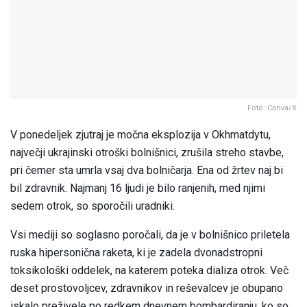
Foto: Canva/X
V ponedeljek zjutraj je močna eksplozija v Okhmatdytu,
največji ukrajinski otroški bolnišnici, zrušila streho stavbe,
pri čemer sta umrla vsaj dva bolničarja. Ena od žrtev naj bi
bil zdravnik. Najmanj 16 ljudi je bilo ranjenih, med njimi
sedem otrok, so sporočili uradniki.
Vsi mediji so soglasno poročali, da je v bolnišnico priletela
ruska hipersonična raketa, ki je zadela dvonadstropni
toksikološki oddelek, na katerem poteka dializa otrok. Več
deset prostovoljcev, zdravnikov in reševalcev je obupano
iskalo preživele po redkem dnevnem bombardiranju, ko so