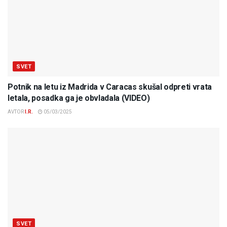
SVET
Potnik na letu iz Madrida v Caracas skušal odpreti vrata
letala, posadka ga je obvladala (VIDEO)
AVTOR
I.R.
05/03/2025
SVET