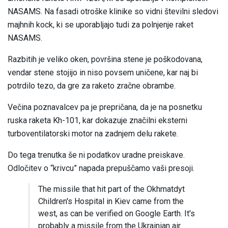
NASAMS. Na fasadi otroške klinike so vidni številni sledovi
majhnih kock, ki se uporabljajo tudi za polnjenje raket
NASAMS.
Razbitih je veliko oken, površina stene je poškodovana,
vendar stene stojijo in niso povsem uničene, kar naj bi
potrdilo tezo, da gre za raketo zračne obrambe.
Večina poznavalcev pa je prepričana, da je na posnetku
ruska raketa Kh-101, kar dokazuje značilni eksterni
turboventilatorski motor na zadnjem delu rakete.
Do tega trenutka še ni podatkov uradne preiskave.
Odločitev o “krivcu” napada prepuščamo vaši presoji.
The missile that hit part of the Okhmatdyt
Children's Hospital in Kiev came from the
west, as can be verified on Google Earth. It's
probably a missile from the Ukrainian air