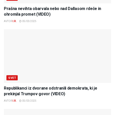
Prašna nevihta obarvala nebo nad Dallasom rdeče in
ohromila promet (VIDEO)
AVTOR
I.R.
05/03/2025
SVET
Republikanci iz dvorane odstranili demokrata, ki je
prekinjal Trumpov govor (VIDEO)
AVTOR
I.R.
05/03/2025