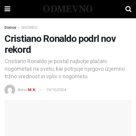
ODMEVNO
Domov
SHOWBIZ
Cristiano Ronaldo podrl nov
rekord
Cristiano Ronaldo je postal najbolje plačani
nogometaš na svetu, kar potrjuje njegovo izjemno
tržno vrednost in vpliv v nogometu.
Avtor
M.K.
19/10/2024