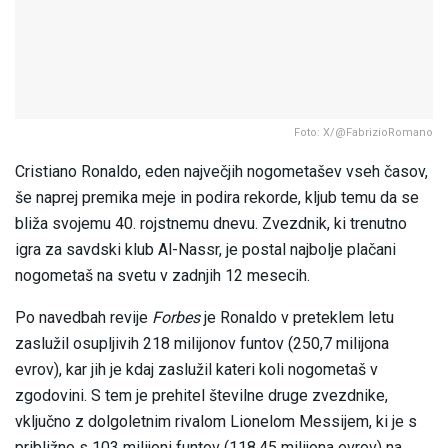
Foto: X/@FabrizioRomano
Cristiano Ronaldo, eden največjih nogometašev vseh časov,
še naprej premika meje in podira rekorde, kljub temu da se
bliža svojemu 40. rojstnemu dnevu. Zvezdnik, ki trenutno
igra za savdski klub Al-Nassr, je postal najbolje plačani
nogometaš na svetu v zadnjih 12 mesecih.
Po navedbah revije
Forbes
je Ronaldo v preteklem letu
zaslužil osupljivih 218 milijonov funtov (250,7 milijona
evrov), kar jih je kdaj zaslužil kateri koli nogometaš v
zgodovini. S tem je prehitel številne druge zvezdnike,
vključno z dolgoletnim rivalom Lionelom Messijem, ki je s
približno s 103 milijoni funtov (118,45 milijona evrov) na