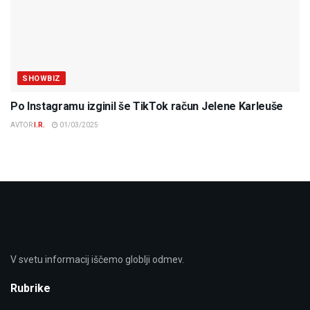
SHOWBIZ
Po Instagramu izginil še TikTok račun Jelene Karleuše
AVTOR
I.R.
01/03/2025
V svetu informacij iščemo globlji odmev.
Rubrike