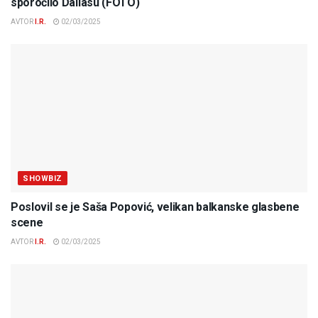
sporočilo Dallasu (FOTO)
AVTOR
I.R.
02/03/2025
SHOWBIZ
Poslovil se je Saša Popović, velikan balkanske glasbene
scene
AVTOR
I.R.
02/03/2025