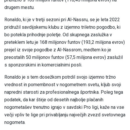
drugem mestu.
Ronaldo, ki je v tretji sezoni pri Al-Nassru, se je leta 2022
pridružil savdijskemu klubu z izjemno triletno pogodbo, ki
bo potekla prihodnje poletje. Od skupnega zaslužka v
preteklem letu je 168 milijonov funtov (193,2 milijona evrov)
prejel iz svoje pogodbe z Al-Nassrom, medtem ko je
preostalih 50 milijonov funtov (57,5 milijona evrov) zaslužil
s sponzorskimi in komercialnimi posli.
Ronaldo je s tem dosežkom potrdil svojo izjemno tržno
vrednost in pomembnost v nogometnem svetu, kljub svoji
napredni starosti za profesionalnega športnika. Poleg tega
podatek, da kar štirje od desetih najbolje plačanih
nogometašev trenutno igrajo v savdski Pro ligi, kaže na vse
večji vpliv te lige pri privabljanju največjih zvezd svetovnega
nogometa.