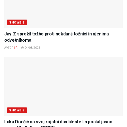
SHOWBIZ
Jay-Z sprožil tožbo proti nekdanji tožnici in njenima
odvetnikoma
AVTOR
I.R.
04/03/2025
SHOWBIZ
Luka Dončić na svoj rojstni dan blestel in poslal jasno