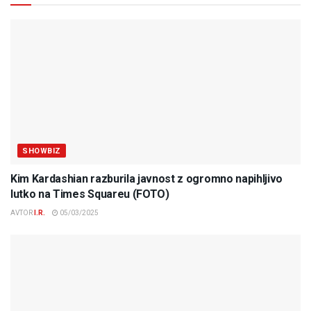
SHOWBIZ
Kim Kardashian razburila javnost z ogromno napihljivo
lutko na Times Squareu (FOTO)
AVTOR
I.R.
05/03/2025