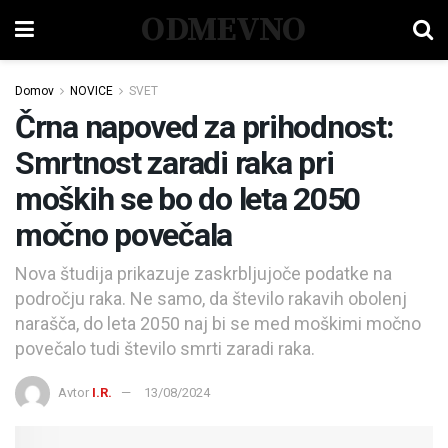
ODMEVNO
Domov
NOVICE
SVET
Črna napoved za prihodnost:
Smrtnost zaradi raka pri
moških se bo do leta 2050
močno povečala
Nova študija prikazuje zaskrbljujoče podatke na
področju raka. Ne samo, da število rakavih obolenj
narašča, do leta 2050 naj bi se med moškimi močno
povečalo tudi število smrti zaradi raka.
Avtor
I.R.
13/08/2024