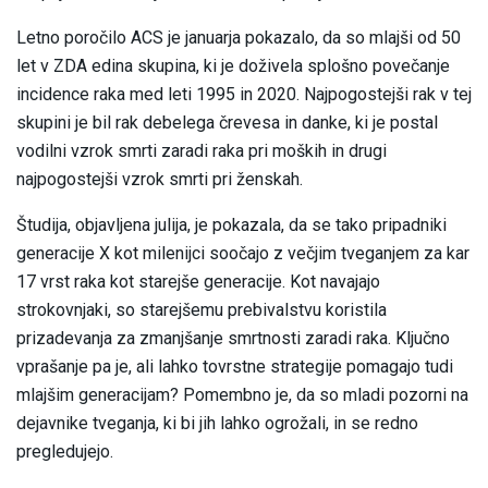
Letno poročilo ACS je januarja pokazalo, da so mlajši od 50
let v ZDA edina skupina, ki je doživela splošno povečanje
incidence raka med leti 1995 in 2020. Najpogostejši rak v tej
skupini je bil rak debelega črevesa in danke, ki je postal
vodilni vzrok smrti zaradi raka pri moških in drugi
najpogostejši vzrok smrti pri ženskah.
Študija, objavljena julija, je pokazala, da se tako pripadniki
generacije X kot milenijci soočajo z večjim tveganjem za kar
17 vrst raka kot starejše generacije. Kot navajajo
strokovnjaki, so starejšemu prebivalstvu koristila
prizadevanja za zmanjšanje smrtnosti zaradi raka. Ključno
vprašanje pa je, ali lahko tovrstne strategije pomagajo tudi
mlajšim generacijam? Pomembno je, da so mladi pozorni na
dejavnike tveganja, ki bi jih lahko ogrožali, in se redno
pregledujejo.