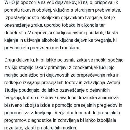
WHO je opozorila na več dejavnikov, ki naj bi prispevali k
porastu rakavih obolenj, vključno s staranjem prebivalstva,
izpostavljenostjo okoljskim dejavnikom tveganja, kot je
onesnaženje zraka, uporabo tobaka in alkohola ter
debelostjo. V najnovejši študiji so avtorji poudarili, da sta
kajenje in uživanje alkohola ključna dejavnika tveganja, ki
prevladujeta predvsem med moškimi.
Drugi dejavniki, ki bi lahko pojasnili, zakaj se moški soočajo
z višjo stopnjo raka v primerjavi z ženskami, vključujejo
manjšo udeležbo pri dejavnostih za preprečevanje raka in
redkejše izvajanje presejalnih testov in zdravljenja. Avtorji
študije poudarjajo, da lahko ozaveščanje o dejavnikih
tveganja, kot so nezdrave navade in družinska anamneza,
bistveno izboljša izide s pomočjo presejalnih pregledov in
priporočil za zdravljenje. Večja dostopnost do presejalnih
programov, diagnostike in zdravljenja bi lahko izboljšala
rezultate, zlasti pri starejših moških.