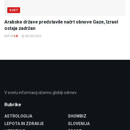
SVET
Arabske države predstavile načrt obnove Gaze, Izrael
ostaja zadržan
AVTOR
I.R.
05/03/2025
V svetu informacij iščemo globlji odmev.
Rubrike
ASTROLOGIJA
SHOWBIZ
LEPOTA IN ZDRAVJE
SLOVENIJA