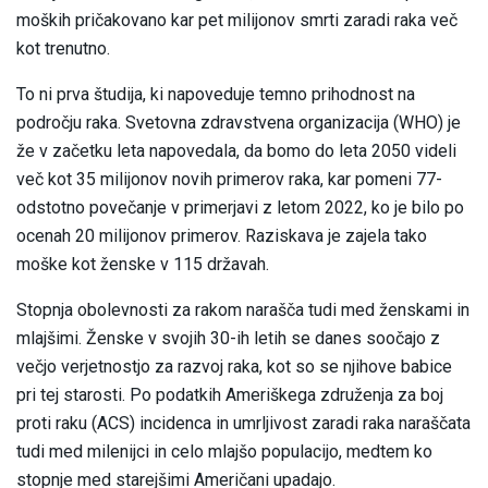
moških pričakovano kar pet milijonov smrti zaradi raka več
kot trenutno.
To ni prva študija, ki napoveduje temno prihodnost na
področju raka. Svetovna zdravstvena organizacija (WHO) je
že v začetku leta napovedala, da bomo do leta 2050 videli
več kot 35 milijonov novih primerov raka, kar pomeni 77-
odstotno povečanje v primerjavi z letom 2022, ko je bilo po
ocenah 20 milijonov primerov. Raziskava je zajela tako
moške kot ženske v 115 državah.
Stopnja obolevnosti za rakom narašča tudi med ženskami in
mlajšimi. Ženske v svojih 30-ih letih se danes soočajo z
večjo verjetnostjo za razvoj raka, kot so se njihove babice
pri tej starosti. Po podatkih Ameriškega združenja za boj
proti raku (ACS) incidenca in umrljivost zaradi raka naraščata
tudi med milenijci in celo mlajšo populacijo, medtem ko
stopnje med starejšimi Američani upadajo.