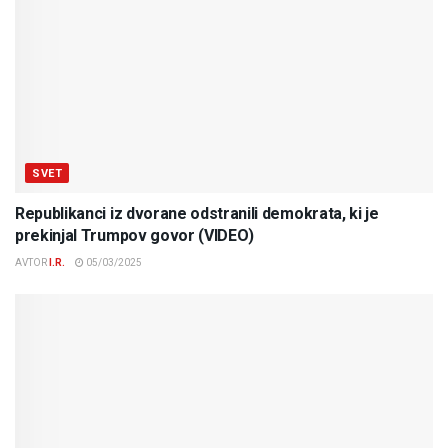
SVET
Republikanci iz dvorane odstranili demokrata, ki je
prekinjal Trumpov govor (VIDEO)
AVTOR
I.R.
05/03/2025