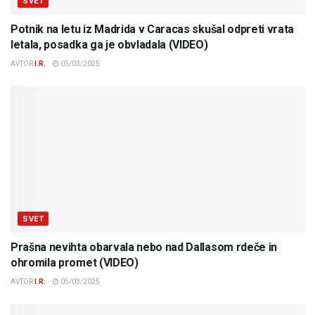
SVET
Potnik na letu iz Madrida v Caracas skušal odpreti vrata
letala, posadka ga je obvladala (VIDEO)
AVTOR
I.R.
05/03/2025
SVET
Prašna nevihta obarvala nebo nad Dallasom rdeče in
ohromila promet (VIDEO)
AVTOR
I.R.
05/03/2025