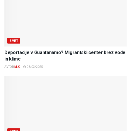
SVET
Deportacije v Guantanamo? Migrantski center brez vode
in klime
AVTOR
M.K.
06/03/2025