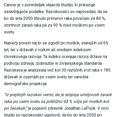
Cancer je v ponedeljek objavila študijo, ki prikazuje
zaskrbljujoče podatke. Raziskovalci so napovedali, da se
bo do leta 2050 število primerov raka povečalo za 84 %,
smrtnost zaradi raka pa za 93 % med moškimi po vsem
svetu.
Največji porast naj bi se zgodil pri moških, starejših od 65
let, ter v državah z nizkim ali srednjim indeksom
človekovega razvoja. Ta indeks ocenjuje razvoj države na
področju zdravja, izobrazbe in življenjskega standarda.
Raziskava je analizirala več kot 30 različnih vrst raka v 185
državah in ozemljih po vsem svetu ter naredila
demografske projekcije.
“Iz prejšnjih raziskav vemo, da je stopnja umrljivosti zaradi
raka po vsem svetu za približno 43 % višja pri moških kot
pri ženskah,”
je pojasnil zdravnik Jonathan LaPook. V novi
študiji so raziskovalci ugotovili, da bo do leta 2050 pri