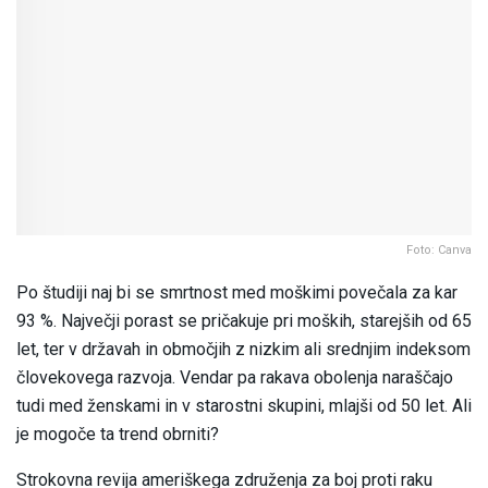
Foto: Canva
Po študiji naj bi se smrtnost med moškimi povečala za kar
93 %. Največji porast se pričakuje pri moških, starejših od 65
let, ter v državah in območjih z nizkim ali srednjim indeksom
človekovega razvoja. Vendar pa rakava obolenja naraščajo
tudi med ženskami in v starostni skupini, mlajši od 50 let. Ali
je mogoče ta trend obrniti?
Strokovna revija ameriškega združenja za boj proti raku