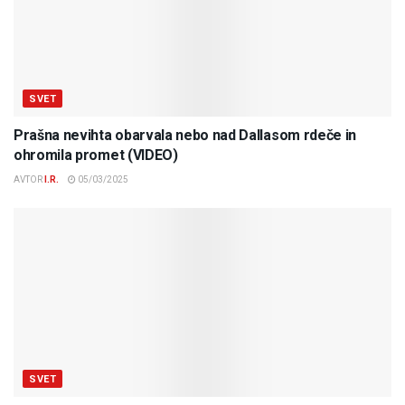
SVET
Prašna nevihta obarvala nebo nad Dallasom rdeče in
ohromila promet (VIDEO)
AVTOR
I.R.
05/03/2025
SVET