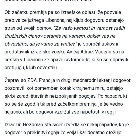
Ob začetku premirja pa so izraelske oblasti že pozvale
prebivalce južnega Libanona, naj kljub dogovoru ostanejo
stran od svojih domov.
“Za vašo varnost in varnost vaših
družinskih članov ostanite na varnem, dokler vas ne
obvestimo, da je varno za vrnitev,”
je sporočil tiskovni
predstavnik izraelske vojske Avičaj Adrae. Vseeno so na
cestah v Libanonu že opazili avtomobile, ki so se odpravili
proti jugu, kljub obvestilu.
Čeprav so ZDA, Francija in drugi mednarodni akterji dogovor
pozdravili kot pomemben korak k trajnemu miru, ostajajo
skrbi zaradi številnih neizpolnjenih pogojev. Po napadih, ki
so se še zgodili tik pred začetkom premirja, je še vedno
nejasno, ali bo dogovor vzdržal vse napetosti v regiji.
Izrael in Hezbolah sta sicer izvedla še nekaj napadov, ko je
dogovor o prekinitvi ognja že veljal, kar dodatno otežuje