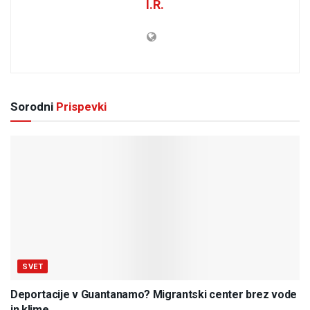
I.R.
Sorodni
Prispevki
SVET
Deportacije v Guantanamo? Migrantski center brez vode
in klime