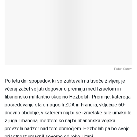
Foto: Canva
Po letu dni spopadov, ki so zahtevali na tisoče življenj, je
včeraj začel veljati dogovor o premirju med Izraelom in
libanonsko militantno skupino Hezbolah. Premirje, katerega
posredovanje sta omogočili ZDA in Francija, vključuje 60-
dnevno obdobje, v katerem naj bi se izraelske sile umaknile
z juga Libanona, medtem ko naj bi libanonska vojska
prevzela nadzor nad tem območjem. Hezbolah pa bo svojo
prisotnost umaknil severno od reke Litani.