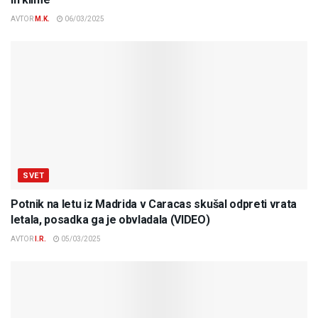
AVTOR
M.K.
06/03/2025
SVET
Potnik na letu iz Madrida v Caracas skušal odpreti vrata
letala, posadka ga je obvladala (VIDEO)
AVTOR
I.R.
05/03/2025