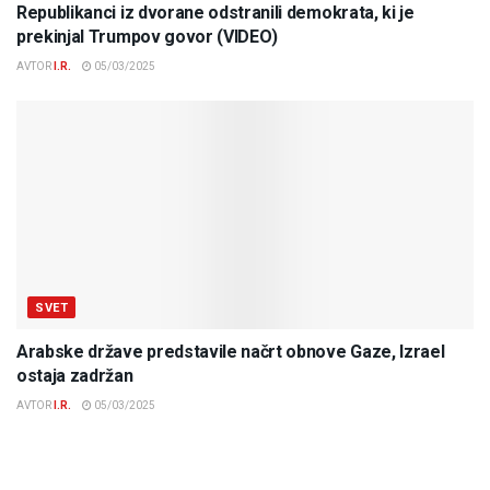
Republikanci iz dvorane odstranili demokrata, ki je
prekinjal Trumpov govor (VIDEO)
AVTOR
I.R.
05/03/2025
SVET
Arabske države predstavile načrt obnove Gaze, Izrael
ostaja zadržan
AVTOR
I.R.
05/03/2025