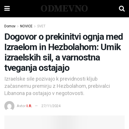
ODMEVNO
Domov
NOVICE
SVET
Dogovor o prekinitvi ognja med
Izraelom in Hezbolahom: Umik
izraelskih sil, a varnostna
tveganja ostajajo
Izraelske sile pozivajo k previdnosti kljub
začasnemu premirju z Hezbolahom, prebivalci
Libanona pa ostajajo v negotovosti.
Avtor
I.R.
27/11/2024