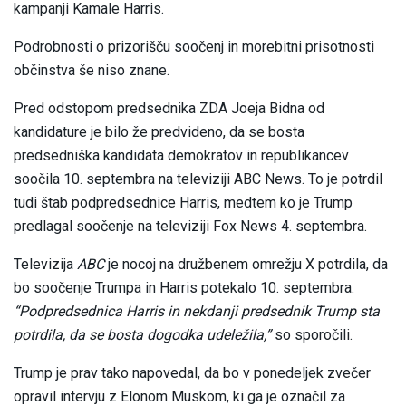
kampanji Kamale Harris.
Podrobnosti o prizorišču soočenj in morebitni prisotnosti
občinstva še niso znane.
Pred odstopom predsednika ZDA Joeja Bidna od
kandidature je bilo že predvideno, da se bosta
predsedniška kandidata demokratov in republikancev
soočila 10. septembra na televiziji ABC News. To je potrdil
tudi štab podpredsednice Harris, medtem ko je Trump
predlagal soočenje na televiziji Fox News 4. septembra.
Televizija
ABC
je nocoj na družbenem omrežju X potrdila, da
bo soočenje Trumpa in Harris potekalo 10. septembra.
“Podpredsednica Harris in nekdanji predsednik Trump sta
potrdila, da se bosta dogodka udeležila,”
so sporočili.
Trump je prav tako napovedal, da bo v ponedeljek zvečer
opravil intervju z Elonom Muskom, ki ga je označil za