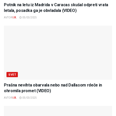
Potnik na letu iz Madrida v Caracas skušal odpreti vrata
letala, posadka ga je obvladala (VIDEO)
AVTOR
I.R.
05/03/2025
SVET
Prašna nevihta obarvala nebo nad Dallasom rdeče in
ohromila promet (VIDEO)
AVTOR
I.R.
05/03/2025