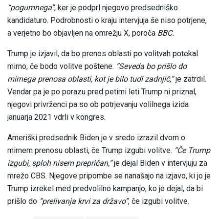
“pogumnega”
, ker je podprl njegovo predsedniško
kandidaturo. Podrobnosti o kraju intervjuja še niso potrjene,
a verjetno bo objavljen na omrežju X, poroča
BBC.
Trump je izjavil, da bo prenos oblasti po volitvah potekal
mirno, če bodo volitve poštene.
“Seveda bo prišlo do
mirnega prenosa oblasti, kot je bilo tudi zadnjič,”
je zatrdil.
Vendar pa je po porazu pred petimi leti Trump ni priznal,
njegovi privrženci pa so ob potrjevanju volilnega izida
januarja 2021 vdrli v kongres.
Ameriški predsednik Biden je v sredo izrazil dvom o
mirnem prenosu oblasti, če Trump izgubi volitve.
“Če Trump
izgubi, sploh nisem prepričan,”
je dejal Biden v intervjuju za
mrežo CBS. Njegove pripombe se nanašajo na izjavo, ki jo je
Trump izrekel med predvolilno kampanjo, ko je dejal, da bi
prišlo do
“prelivanja krvi za državo”
, če izgubi volitve.