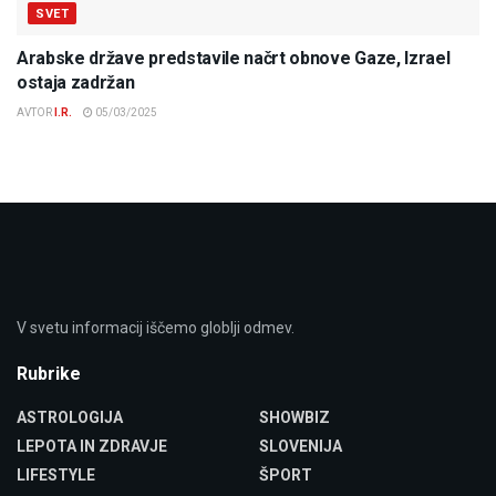
SVET
Arabske države predstavile načrt obnove Gaze, Izrael
ostaja zadržan
AVTOR
I.R.
05/03/2025
V svetu informacij iščemo globlji odmev.
Rubrike
ASTROLOGIJA
SHOWBIZ
LEPOTA IN ZDRAVJE
SLOVENIJA
LIFESTYLE
ŠPORT