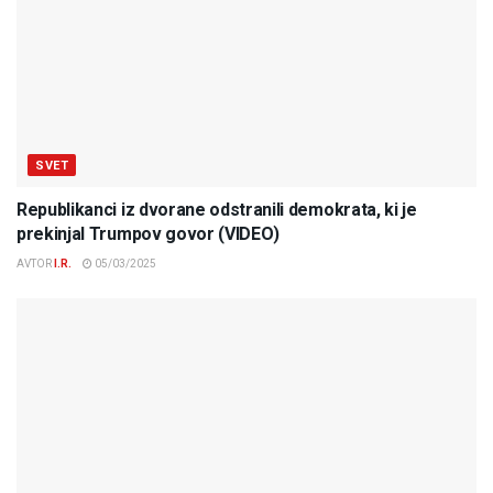
SVET
Republikanci iz dvorane odstranili demokrata, ki je
prekinjal Trumpov govor (VIDEO)
AVTOR
I.R.
05/03/2025