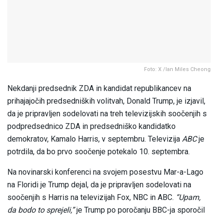
Foto: X /Ian Miles Cheong
Nekdanji predsednik ZDA in kandidat republikancev na
prihajajočih predsedniških volitvah, Donald Trump, je izjavil,
da je pripravljen sodelovati na treh televizijskih soočenjih s
podpredsednico ZDA in predsedniško kandidatko
demokratov, Kamalo Harris, v septembru. Televizija
ABC
je
potrdila, da bo prvo soočenje potekalo 10. septembra.
Na novinarski konferenci na svojem posestvu Mar-a-Lago
na Floridi je Trump dejal, da je pripravljen sodelovati na
soočenjih s Harris na televizijah Fox, NBC in ABC.
“Upam,
da bodo to sprejeli,”
je Trump po poročanju BBC-ja sporočil