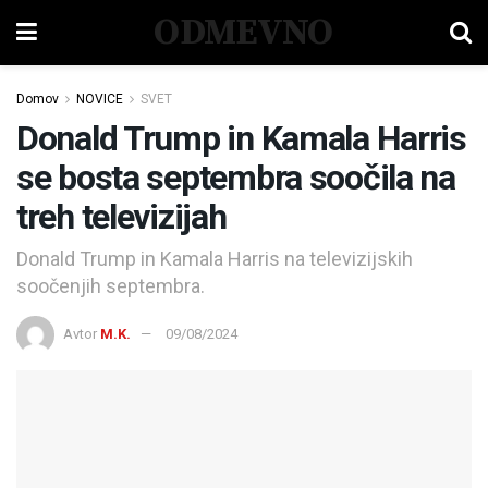
ODMEVNO
Domov
NOVICE
SVET
Donald Trump in Kamala Harris
se bosta septembra soočila na
treh televizijah
Donald Trump in Kamala Harris na televizijskih
soočenjih septembra.
Avtor
M.K.
09/08/2024