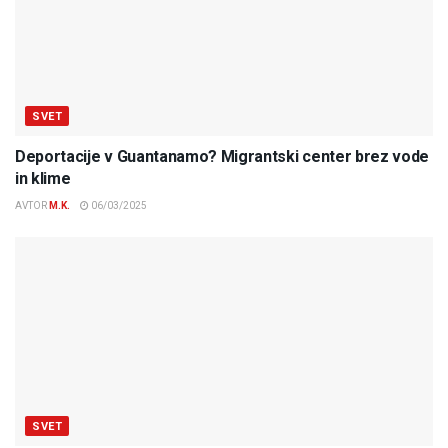
SVET
Deportacije v Guantanamo? Migrantski center brez vode
in klime
AVTOR
M.K.
06/03/2025
SVET