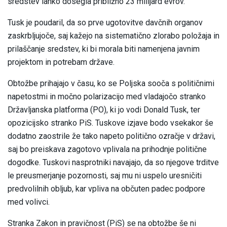
sredstev lahko dosegla približno 23 milijard evrov.
Tusk je poudaril, da so prve ugotovitve davčnih organov
zaskrbljujoče, saj kažejo na sistematično zlorabo položaja in
prilaščanje sredstev, ki bi morala biti namenjena javnim
projektom in potrebam države.
Obtožbe prihajajo v času, ko se Poljska sooča s političnimi
napetostmi in močno polarizacijo med vladajočo stranko
Državljanska platforma (PO), ki jo vodi Donald Tusk, ter
opozicijsko stranko PiS. Tuskove izjave bodo vsekakor še
dodatno zaostrile že tako napeto politično ozračje v državi,
saj bo preiskava zagotovo vplivala na prihodnje politične
dogodke. Tuskovi nasprotniki navajajo, da so njegove trditve
le preusmerjanje pozornosti, saj mu ni uspelo uresničiti
predvolilnih obljub, kar vpliva na občuten padec podpore
med volivci.
Stranka Zakon in pravičnost (PiS) se na obtožbe še ni