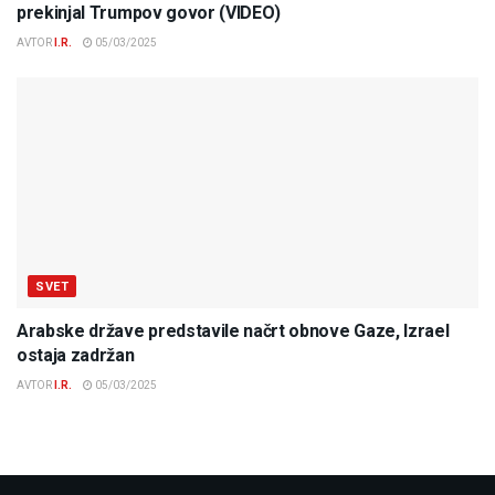
prekinjal Trumpov govor (VIDEO)
AVTOR
I.R.
05/03/2025
SVET
Arabske države predstavile načrt obnove Gaze, Izrael
ostaja zadržan
AVTOR
I.R.
05/03/2025