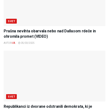
SVET
Prašna nevihta obarvala nebo nad Dallasom rdeče in
ohromila promet (VIDEO)
AVTOR
I.R.
05/03/2025
SVET
Republikanci iz dvorane odstranili demokrata, ki je