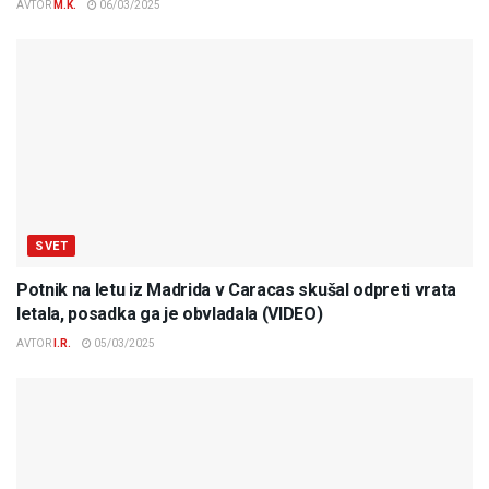
AVTOR
M.K.
06/03/2025
SVET
Potnik na letu iz Madrida v Caracas skušal odpreti vrata
letala, posadka ga je obvladala (VIDEO)
AVTOR
I.R.
05/03/2025