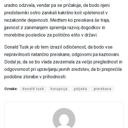
uradno odzvala, vendar pa se pričakuje, da bodo njeni
predstavniki ostro zanikali kakršno koli vpletenost v
nezakonite dejavnosti. Medtem ko preiskava še traja,
jjavnost z zanimanjem spremlja razvoj dogodkov in
morebitne posledice za politično elito v državi.
Donald Tusk je ob tem izrazil odločenost, da bodo vse
nepravilnosti natančno preiskane, odgovorni pa kaznovani.
Dodal je, da se bo vlada zavzemala za večjo preglednost in
odgovornost pri upravljanju javnih sredstev, da bi preprečila
podobne zlorabe v prihodnosti.
Oznake:
donald tusk
korupcija
poljska
preiskava