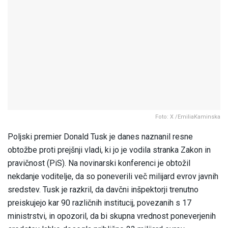
Foto: X /EmiliaKaminska
Poljski premier Donald Tusk je danes naznanil resne
obtožbe proti prejšnji vladi, ki jo je vodila stranka Zakon in
pravičnost (PiS). Na novinarski konferenci je obtožil
nekdanje voditelje, da so poneverili več milijard evrov javnih
sredstev. Tusk je razkril, da davčni inšpektorji trenutno
preiskujejo kar 90 različnih institucij, povezanih s 17
ministrstvi, in opozoril, da bi skupna vrednost poneverjenih