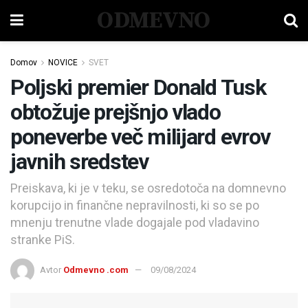
ODMEVNO
Domov
NOVICE
SVET
Poljski premier Donald Tusk
obtožuje prejšnjo vlado
poneverbe več milijard evrov
javnih sredstev
Preiskava, ki je v teku, se osredotoča na domnevno
korupcijo in finančne nepravilnosti, ki so se po
mnenju trenutne vlade dogajale pod vladavino
stranke PiS.
Avtor
Odmevno .com
09/08/2024