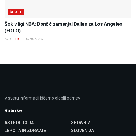
ŠPORT
Šok v ligi NBA: Dončić zamenjal Dallas za Los Angeles
(FOTO)
AVTOR
I.R.
03/02/2025
V svetu informacij iščemo globlji odmev.
Rubrike
ASTROLOGIJA
SHOWBIZ
LEPOTA IN ZDRAVJE
SLOVENIJA