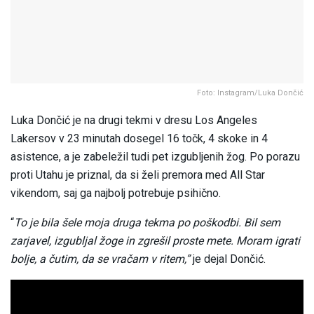
Foto: Instagram/Luka Dončić
Luka Dončić je na drugi tekmi v dresu Los Angeles
Lakersov v 23 minutah dosegel 16 točk, 4 skoke in 4
asistence, a je zabeležil tudi pet izgubljenih žog. Po porazu
proti Utahu je priznal, da si želi premora med All Star
vikendom, saj ga najbolj potrebuje psihično.
“
To je bila šele moja druga tekma po poškodbi. Bil sem
zarjavel, izgubljal žoge in zgrešil proste mete. Moram igrati
bolje, a čutim, da se vračam v ritem,”
je dejal Dončić.