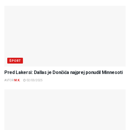
ŠPORT
Pred Lakersi: Dallas je Dončića najprej ponudil Minnesoti
AVTOR
M.K.
02/03/2025