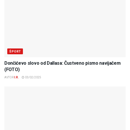
ŠPORT
Dončićevo slovo od Dallasa: Čustveno pismo navijačem
(FOTO)
AVTOR
I.R.
03/02/2025