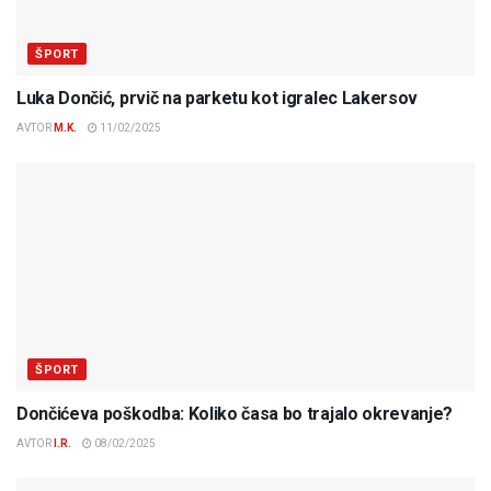
ŠPORT
Luka Dončić, prvič na parketu kot igralec Lakersov
AVTOR
M.K.
11/02/2025
ŠPORT
Dončićeva poškodba: Koliko časa bo trajalo okrevanje?
AVTOR
I.R.
08/02/2025