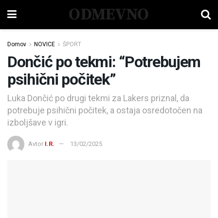
ODMEVNO
Domov
NOVICE
ŠPORT
Dončić po tekmi: “Potrebujem
psihični počitek”
Luka Dončić po drugi tekmi za Lakers priznal, da
potrebuje psihični počitek, a ostaja osredotočen na
izboljšave v igri.
Avtor
I.R.
13/02/2025