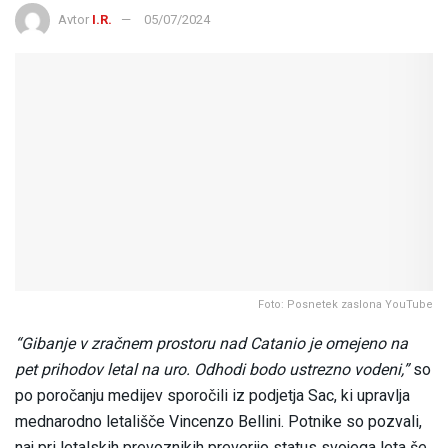
Avtor
I.R.
05/07/2024
Foto: Posnetek zaslona YouTube
“Gibanje v zračnem prostoru nad Catanio je omejeno na
pet prihodov letal na uro. Odhodi bodo ustrezno vodeni,”
so
po poročanju medijev sporočili iz podjetja Sac, ki upravlja
mednarodno letališče Vincenzo Bellini. Potnike so pozvali,
naj pri letalskih prevoznikih preverijo status svojega leta še