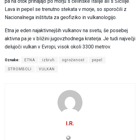
pa na otok prihajajo po morju s celinske Italije ali s Sicilije.
Lava in pepel se trenutno stekata v morje, so sporočili z
Nacionalnega inštituta za geofiziko in vulkanologijo.
Etna je eden najaktivnejših vulkanov na svetu, še posebej
aktivna pa je v bližini jugovzhodnega kraterja. Je tudi največji
delujoči vulkan v Evropi, visok okoli 3300 metrov.
Oznake:
ETNA
izbruh
ogroženost
pepel
STROMBOLI
VULKAN
I.R.