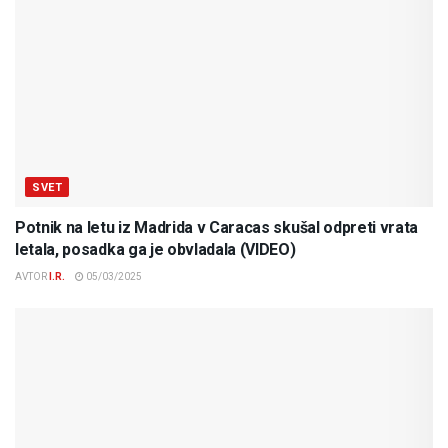
SVET
Potnik na letu iz Madrida v Caracas skušal odpreti vrata
letala, posadka ga je obvladala (VIDEO)
AVTOR
I.R.
05/03/2025