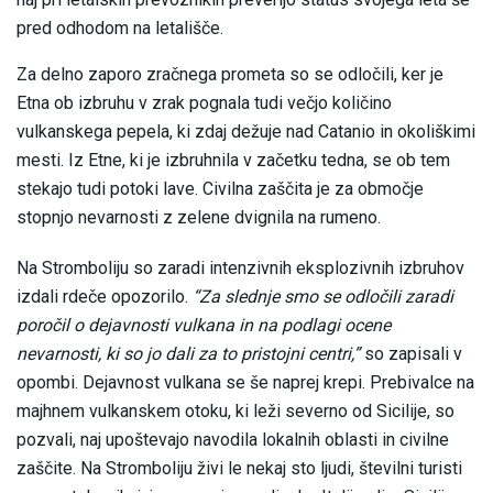
pred odhodom na letališče.
Za delno zaporo zračnega prometa so se odločili, ker je
Etna ob izbruhu v zrak pognala tudi večjo količino
vulkanskega pepela, ki zdaj dežuje nad Catanio in okoliškimi
mesti. Iz Etne, ki je izbruhnila v začetku tedna, se ob tem
stekajo tudi potoki lave. Civilna zaščita je za območje
stopnjo nevarnosti z zelene dvignila na rumeno.
Na Stromboliju so zaradi intenzivnih eksplozivnih izbruhov
izdali rdeče opozorilo.
“Za slednje smo se odločili zaradi
poročil o dejavnosti vulkana in na podlagi ocene
nevarnosti, ki so jo dali za to pristojni centri,”
so zapisali v
opombi. Dejavnost vulkana se še naprej krepi. Prebivalce na
majhnem vulkanskem otoku, ki leži severno od Sicilije, so
pozvali, naj upoštevajo navodila lokalnih oblasti in civilne
zaščite. Na Stromboliju živi le nekaj sto ljudi, številni turisti