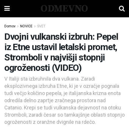
ODMEVNO
Domov
NOVICE
SVET
Dvojni vulkanski izbruh: Pepel
iz Etne ustavil letalski promet,
Stromboli v najvišji stopnji
ogroženosti (VIDEO)
V Italiji sta izbruhnila dva vulkana. Zaradi
eksplozivnega izbruha Etne, ki je v ozračje pognala
tudi večjo količino pepela, je italijanska krizna enota
odredila delno zaprtje zračnega prostora nad
Catanio. Krepi se tudi vulkanska dejavnost na otoku
Stromboli, zaradi česar so tamkajšnje oblasti stopnjo
ogroženosti z oranžne dvignile na rdečo.