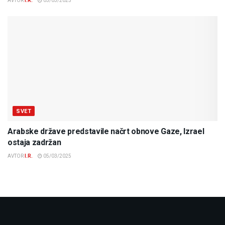
AVTOR
I.R.
05/03/2025
SVET
Arabske države predstavile načrt obnove Gaze, Izrael
ostaja zadržan
AVTOR
I.R.
05/03/2025