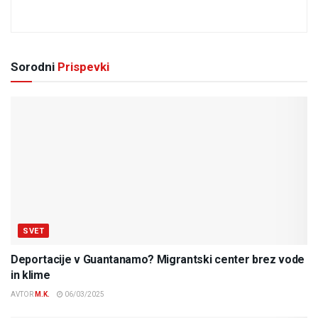
Sorodni
Prispevki
SVET
Deportacije v Guantanamo? Migrantski center brez vode
in klime
AVTOR
M.K.
06/03/2025