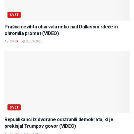
SVET
Prašna nevihta obarvala nebo nad Dallasom rdeče in
ohromila promet (VIDEO)
AVTOR
I.R.
05/03/2025
SVET
Republikanci iz dvorane odstranili demokrata, ki je
prekinjal Trumpov govor (VIDEO)