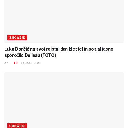
SHOWBIZ
Luka Dončić na svoj rojstni dan blestel in poslal jasno
sporočilo Dallasu (FOTO)
AVTOR
I.R.
02/03/2025
SHOWBIZ