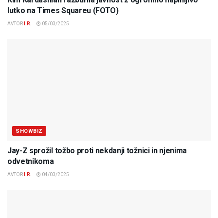
lutko na Times Squareu (FOTO)
AVTOR
I.R.
05/03/2025
SHOWBIZ
Jay-Z sprožil tožbo proti nekdanji tožnici in njenima
odvetnikoma
AVTOR
I.R.
04/03/2025