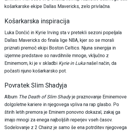
košarkarske ekipe Dallas Mavericks, zelo privlačna.
Košarkarska inspiracija
Luka Dončić in Kyrie Irving sta v pretekli sezoni popeljala
Dallas Mavericks do finala lige NBA, kjer so se morali
priznati premoč ekipi Boston Celtics. Njuna sinergija in
izjemne predstave so navdihnile mnoge, vključno z
Eminemom, ki je v skladbi
Kyrie in Luka
našel način, da
počasti njuno košarkarsko pot.
Povratek Slim Shadyja
Album
The Death of Slim Shady
je praznovanje Eminemove
dolgoletne kariere in njegovega vpliva na rap glasbo. Po
štirih letih premora je Eminem ponovno dokazal, zakaj ga
imajo mnogi za enega najboljših reperjev vseh časov.
Sodelovanje z 2 Chainz je samo še ena potrditev njegovega