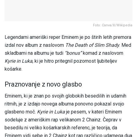
Foto: Canva/X/Wikipedia
Legendarni ameriški reper Eminem je po štirih letih premora
izdal nov album z naslovom
The Death of Slim Shady
. Med
skladbami na albumu je tudi
“bonus”
komad z naslovom
Kyrie in Luka
, ki je hitro pritegnil pozornost ljubiteljev
košarke.
Praznovanje z novo glasbo
Eminem, ki je znan po svojih globokih besedilih in udarnih
ritmih, je z izdajo novega albuma ponovno pokazal svojo
glasbeno moč.
Kyrie in Luka
je pesem, v kateri Eminem
sodeluje z ameriškim rap velikanom 2 Chainz. Čeprav v
besedilu ni veliko košarkarskih referenc, je teorija, da
Eminem vidi sebe in 2 Chainz kot rap različico udarnega dua