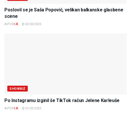
Poslovil se je Saša Popović, velikan balkanske glasbene
scene
AVTOR
I.R.
02/03/2025
SHOWBIZ
Po Instagramu izginil še TikTok račun Jelene Karleuše
AVTOR
I.R.
01/03/2025