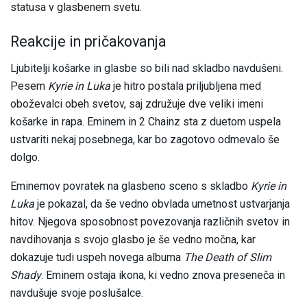
statusa v glasbenem svetu.
Reakcije in pričakovanja
Ljubitelji košarke in glasbe so bili nad skladbo navdušeni.
Pesem
Kyrie in Luka
je hitro postala priljubljena med
oboževalci obeh svetov, saj združuje dve veliki imeni
košarke in rapa. Eminem in 2 Chainz sta z duetom uspela
ustvariti nekaj posebnega, kar bo zagotovo odmevalo še
dolgo.
Eminemov povratek na glasbeno sceno s skladbo
Kyrie in
Luka
je pokazal, da še vedno obvlada umetnost ustvarjanja
hitov. Njegova sposobnost povezovanja različnih svetov in
navdihovanja s svojo glasbo je še vedno močna, kar
dokazuje tudi uspeh novega albuma
The Death of Slim
Shady
. Eminem ostaja ikona, ki vedno znova preseneča in
navdušuje svoje poslušalce.