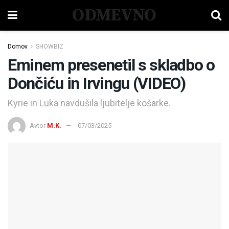
ODMEVNO
Domov
SHOWBIZ
Eminem presenetil s skladbo o
Dončiću in Irvingu (VIDEO)
Kyrie in Luka navdušila ljubitelje košarke.
Avtor
M.K.
07/03/2025