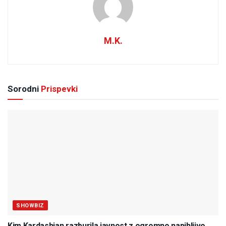
M.K.
Sorodni
Prispevki
SHOWBIZ
Kim Kardashian razburila javnost z ogromno napihljivo