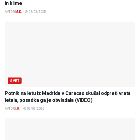
in klime
AVTOR
M.K.
06/03/2025
SVET
Potnik na letu iz Madrida v Caracas skušal odpreti vrata
letala, posadka ga je obvladala (VIDEO)
AVTOR
I.R.
05/03/2025