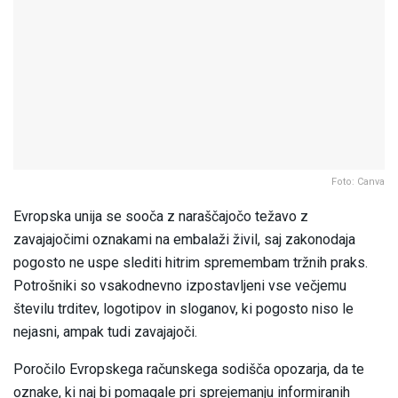
Foto: Canva
Evropska unija se sooča z naraščajočo težavo z
zavajajočimi oznakami na embalaži živil, saj zakonodaja
pogosto ne uspe slediti hitrim spremembam tržnih praks.
Potrošniki so vsakodnevno izpostavljeni vse večjemu
številu trditev, logotipov in sloganov, ki pogosto niso le
nejasni, ampak tudi zavajajoči.
Poročilo Evropskega računskega sodišča opozarja, da te
oznake, ki naj bi pomagale pri sprejemanju informiranih