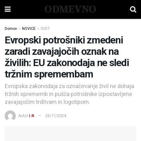
ODMEVNO
Domov
NOVICE
SVET
Evropski potrošniki zmedeni
zaradi zavajajočih oznak na
živilih: EU zakonodaja ne sledi
tržnim spremembam
Evropska zakonodaja za označevanje živil ne dohaja
tržnih sprememb in pušča potrošnike izpostavljene
zavajajočim trditvam in logotipom.
Avtor
I.R.
26/11/2024