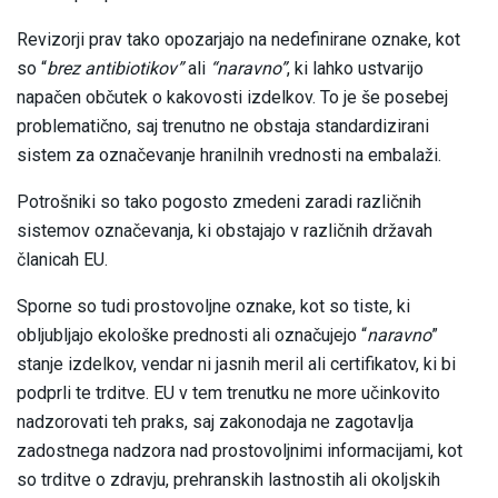
Revizorji prav tako opozarjajo na nedefinirane oznake, kot
so “
brez antibiotikov”
ali
“naravno”
, ki lahko ustvarijo
napačen občutek o kakovosti izdelkov. To je še posebej
problematično, saj trenutno ne obstaja standardizirani
sistem za označevanje hranilnih vrednosti na embalaži.
Potrošniki so tako pogosto zmedeni zaradi različnih
sistemov označevanja, ki obstajajo v različnih državah
članicah EU.
Sporne so tudi prostovoljne oznake, kot so tiste, ki
obljubljajo ekološke prednosti ali označujejo “
naravno
”
stanje izdelkov, vendar ni jasnih meril ali certifikatov, ki bi
podprli te trditve. EU v tem trenutku ne more učinkovito
nadzorovati teh praks, saj zakonodaja ne zagotavlja
zadostnega nadzora nad prostovoljnimi informacijami, kot
so trditve o zdravju, prehranskih lastnostih ali okoljskih