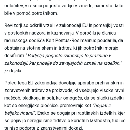
odločitev, v resnici pogosto vodijo v zmedo, namesto da bi
bile v pomoč potrošnikom.
Revizorji so odkrili vrzeli v zakonodaji EU in pomanjkljivosti
v postopkih nadzora in kaznovanja. V poročilu je članica
računskega sodišča Keit Pentus-Rosimannus poudarila, da
obstaja na stotine shem in trditev, ki jih potrošniki morajo
dešifrirati. “
Podjetja pogosto izkoristijo to praznino v
zakonodaji, kar pripelje do zavajajočih oznak na izdelkih,”
j
e dejala.
Poleg tega EU zakonodaja dovoljuje uporabo prehranskih in
zdravstvenih trditev za proizvode, ki vsebujejo visoke ravni
maščob, sladkorja in soli, kar omogoča, da se sladki izdelki,
kot so energijske ploščice, promovirajo kot
“bogati z
beljakovinami”.
Enako se dogaja pri rastlinskih izdelkih, kjer
se pojavijo neregulirane trditve o koristnih lastnostih, tudi če
te niso podprte z znanstvenimi dokazi.