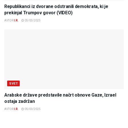
Republikanci iz dvorane odstranili demokrata, ki je
prekinjal Trumpov govor (VIDEO)
AVTOR
I.R.
05/03/2025
SVET
Arabske države predstavile načrt obnove Gaze, Izrael
ostaja zadržan
AVTOR
I.R.
05/03/2025