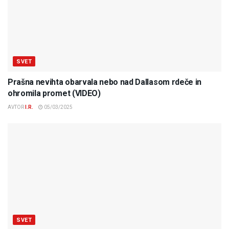
SVET
Prašna nevihta obarvala nebo nad Dallasom rdeče in
ohromila promet (VIDEO)
AVTOR
I.R.
05/03/2025
SVET