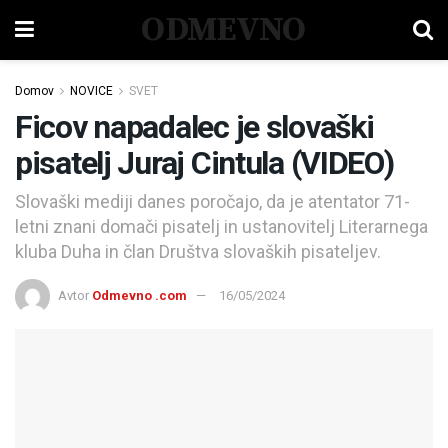
ODMEVNO
Domov
NOVICE
SVET
Ficov napadalec je slovaški
pisatelj Juraj Cintula (VIDEO)
Slovaški mediji danes poročajo, da je atentator 71-
letni znani domači pisatelj in ustanovitelj Literarnega
kluba Duha in član Društva slovaških pisateljev.
Avtor
Odmevno .com
16/05/2024