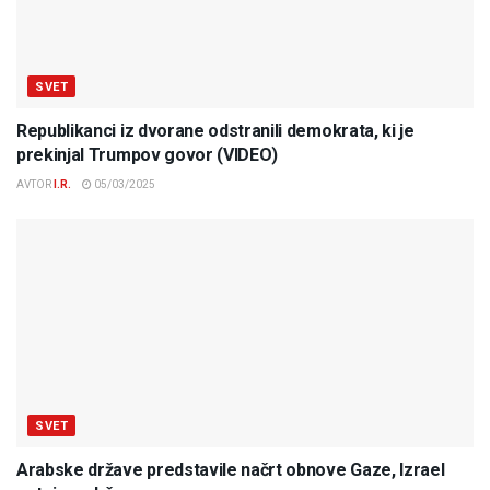
SVET
Republikanci iz dvorane odstranili demokrata, ki je
prekinjal Trumpov govor (VIDEO)
AVTOR
I.R.
05/03/2025
SVET
Arabske države predstavile načrt obnove Gaze, Izrael