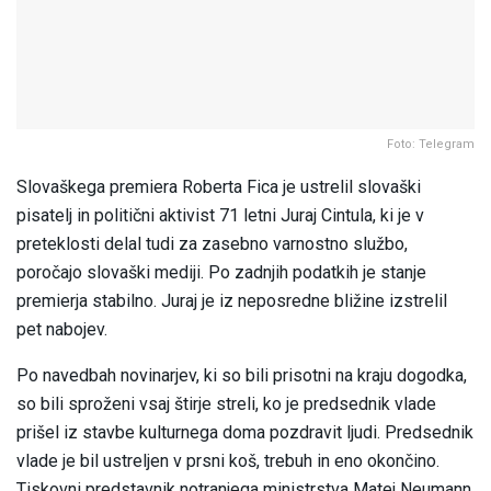
Foto: Telegram
Slovaškega premiera Roberta Fica je ustrelil slovaški
pisatelj in politični aktivist 71 letni Juraj Cintula, ki je v
preteklosti delal tudi za zasebno varnostno službo,
poročajo slovaški mediji. Po zadnjih podatkih je stanje
premierja stabilno. Juraj je iz neposredne bližine izstrelil
pet nabojev.
Po navedbah novinarjev, ki so bili prisotni na kraju dogodka,
so bili sproženi vsaj štirje streli, ko je predsednik vlade
prišel iz stavbe kulturnega doma pozdravit ljudi. Predsednik
vlade je bil ustreljen v prsni koš, trebuh in eno okončino.
Tiskovni predstavnik notranjega ministrstva Matej Neumann