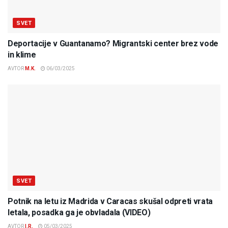
SVET
Deportacije v Guantanamo? Migrantski center brez vode
in klime
AVTOR
M.K.
06/03/2025
SVET
Potnik na letu iz Madrida v Caracas skušal odpreti vrata
letala, posadka ga je obvladala (VIDEO)
AVTOR
I.R.
05/03/2025