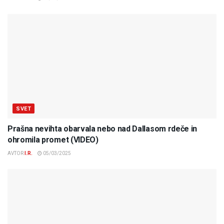
SVET
Prašna nevihta obarvala nebo nad Dallasom rdeče in
ohromila promet (VIDEO)
AVTOR
I.R.
05/03/2025