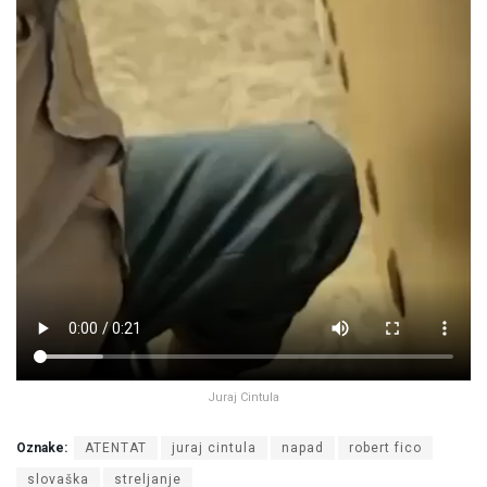
Juraj Cintula
Oznake:
ATENTAT
juraj cintula
napad
robert fico
slovaška
streljanje