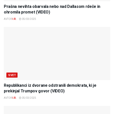
Prašna nevihta obarvala nebo nad Dallasom rdeče in
ohromila promet (VIDEO)
AVTOR
I.R.
05/03/2025
SVET
Republikanci iz dvorane odstranili demokrata, ki je
prekinjal Trumpov govor (VIDEO)
AVTOR
I.R.
05/03/2025