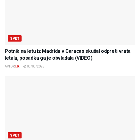
SVET
Potnik na letu iz Madrida v Caracas skušal odpreti vrata
letala, posadka ga je obvladala (VIDEO)
AVTOR
I.R.
05/03/2025
SVET