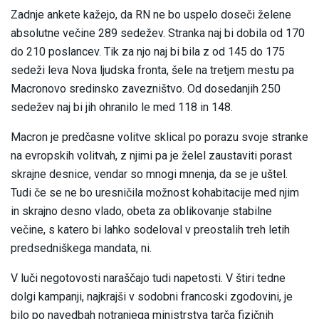
Zadnje ankete kažejo, da RN ne bo uspelo doseči želene
absolutne večine 289 sedežev. Stranka naj bi dobila od 170
do 210 poslancev. Tik za njo naj bi bila z od 145 do 175
sedeži leva Nova ljudska fronta, šele na tretjem mestu pa
Macronovo sredinsko zavezništvo. Od dosedanjih 250
sedežev naj bi jih ohranilo le med 118 in 148.
Macron je predčasne volitve sklical po porazu svoje stranke
na evropskih volitvah, z njimi pa je želel zaustaviti porast
skrajne desnice, vendar so mnogi mnenja, da se je uštel.
Tudi če se ne bo uresničila možnost kohabitacije med njim
in skrajno desno vlado, obeta za oblikovanje stabilne
večine, s katero bi lahko sodeloval v preostalih treh letih
predsedniškega mandata, ni.
V luči negotovosti naraščajo tudi napetosti. V štiri tedne
dolgi kampanji, najkrajši v sodobni francoski zgodovini, je
bilo po navedbah notranjega ministrstva tarča fizičnih