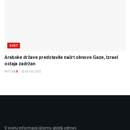
SVET
Arabske države predstavile načrt obnove Gaze, Izrael
ostaja zadržan
AVTOR
I.R.
05/03/2025
V svetu informacij iščemo globlji odmev.