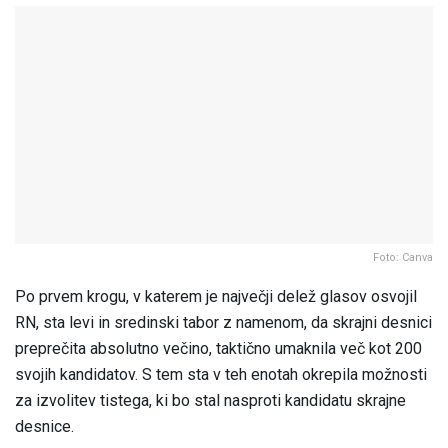
Foto: Canva
Po prvem krogu, v katerem je največji delež glasov osvojil
RN, sta levi in sredinski tabor z namenom, da skrajni desnici
preprečita absolutno večino, taktično umaknila več kot 200
svojih kandidatov. S tem sta v teh enotah okrepila možnosti
za izvolitev tistega, ki bo stal nasproti kandidatu skrajne
desnice.