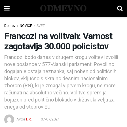
ODMEVNO
Domov
NOVICE
SVET
Francozi na volitvah: Varnost
zagotavlja 30.000 policistov
Francozi bodo danes v drugem krogu volitev izvolili
nove poslance v 577-članski parlament. Povolilno
dogajanje ostaja neznanka, saj noben od političnih
blokov, vključno s skrajno desnim nacionalnim
zborom (RN), ki je zmagal v prvem krogu, ne more
računati na absolutno večino. Volitve spremlja
bojazen pred politično blokado v državi, ki velja za
enega od stebrov EU.
Avtor
I.R.
07/07/2024