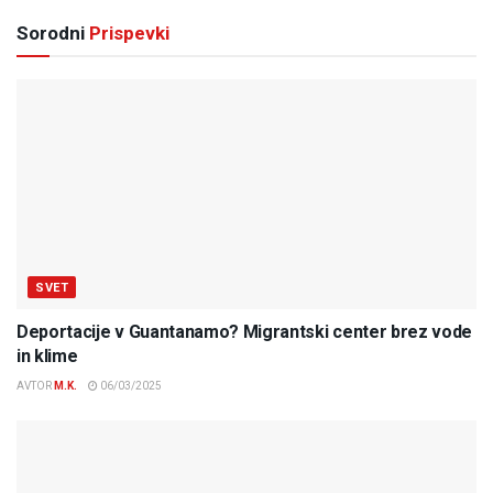
Sorodni
Prispevki
SVET
Deportacije v Guantanamo? Migrantski center brez vode
in klime
AVTOR
M.K.
06/03/2025