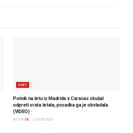
SVET
Potnik na letu iz Madrida v Caracas skušal
odpreti vrata letala, posadka ga je obvladala
(VIDEO)
AVTOR
I.R.
05/03/2025