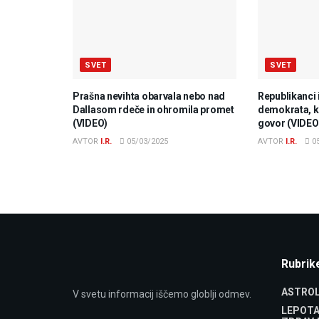
SVET
SVET
Prašna nevihta obarvala nebo nad
Republikanci 
Dallasom rdeče in ohromila promet
demokrata, ki
(VIDEO)
govor (VIDEO
AVTOR
I.R.
05/03/2025
AVTOR
I.R.
05
Rubrik
ASTROL
V svetu informacij iščemo globlji odmev.
LEPOTA