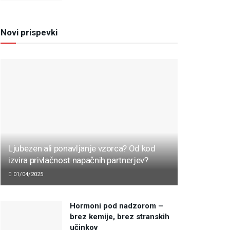
Novi prispevki
Ljubezen ali ponavljanje vzorca? Od kod
izvira privlačnost napačnih partnerjev?
01/04/2025
Hormoni pod nadzorom –
brez kemije, brez stranskih
učinkov