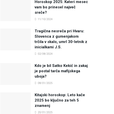
Horoskop 2025: Kateri mesec
vam bo prinesel največ
sreče?
11/10/2024
Tragična nesreča pri Hvaru:
Slovenca z gumenjakom
trčila v skalo, umrl 30-letnik z
inicialkami J.S.
02/08/2024
Kdo je bil Satko Kekić in zakaj
je postal tarča mafijskega
uboja?
08/01/2025
Kitajski horoskop: Leto kače
2025 bo ključno za teh 5
znamenj
20/01/2025