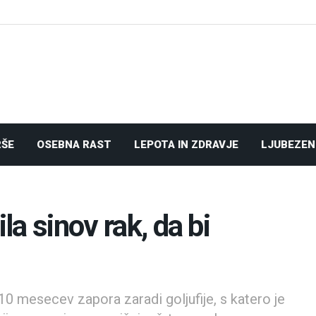
RŠE
OSEBNA RAST
LEPOTA IN ZDRAVJE
LJUBEZEN
la sinov rak, da bi
10 mesecev zapora zaradi goljufije, s katero je