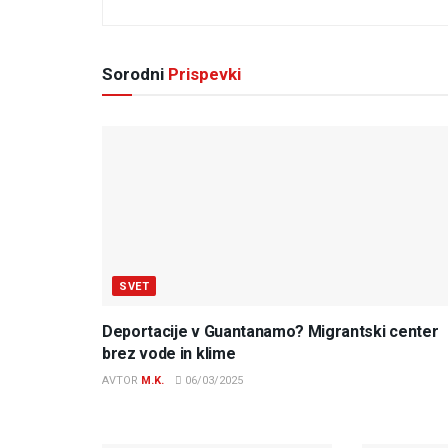
Sorodni
Prispevki
SVET
Deportacije v Guantanamo? Migrantski center
brez vode in klime
AVTOR
M.K.
06/03/2025