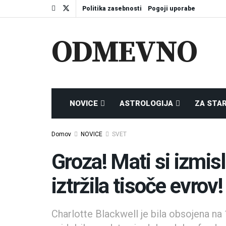
Politika zasebnosti
Pogoji uporabe
ODMEVNO
NOVICE
ASTROLOGIJA
ZA STA
Domov
NOVICE
SVET
Groza! Mati si izmisli
iztržila tisoče evrov!
Charlotte Blackwell je bila obsojena na 