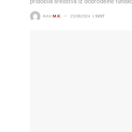
pridobila sredstva iz dobrodelne fundac
Avtor
M.K.
25/08/2024
v
SVET