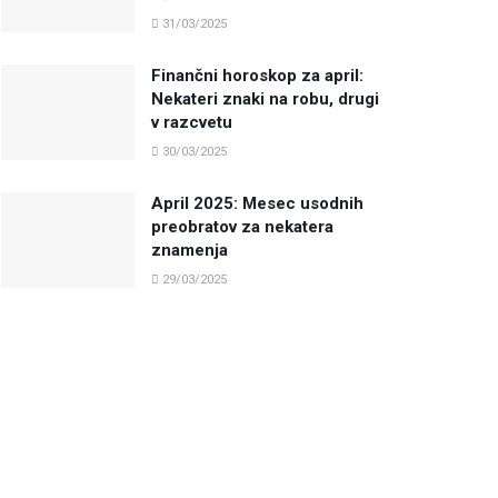
31/03/2025
Finančni horoskop za april:
Nekateri znaki na robu, drugi
v razcvetu
30/03/2025
April 2025: Mesec usodnih
preobratov za nekatera
znamenja
29/03/2025