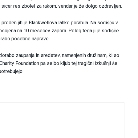
ti sicer res zbolel za rakom, vendar je že dolgo ozdravljen.
preden jih je Blackwellova lahko porabila. Na sodišču v
a obsojena na 10 mesecev zapora. Poleg tega ji je sodišče
porabo posebne naprave.
 zlorabo zaupanja in sredstev, namenjenih družinam, ki so
harity Foundation pa se bo kljub tej tragični izkušnji še
potrebujejo.