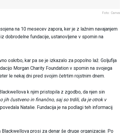
Foto: Canva
 obsojena na 10 mesecev zapora, ker je z lažnim navajanjem
 iz dobrodelne fundacije, ustanovljene v spomin na
ivno oskrbo, kar pa se je izkazalo za popolno laž. Goljufija
 fundacijo Morgan Charity Foundation v spomin na svojega
eter le nekaj dni pred svojim četrtim rojstnim dnem.
 Blackwellova k njim pristopila z zgodbo, da njen sin
 jih čustveno in finančno, saj so trdili, da je otrok v
 povedala Natalie. Fundacija je na podlagi teh informacij
da Blackwellova prosi za denar še druge organizacije. Po