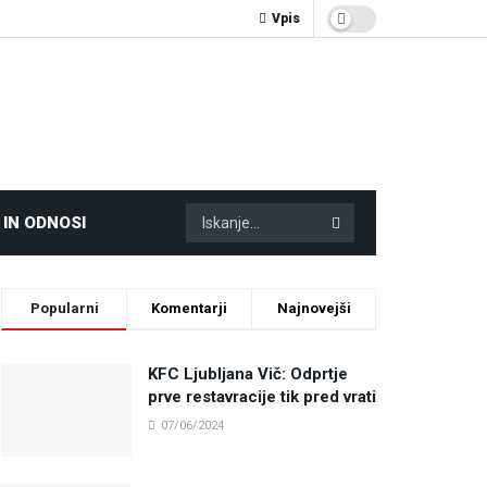
Vpis
 IN ODNOSI
Popularni
Komentarji
Najnovejši
KFC Ljubljana Vič: Odprtje
prve restavracije tik pred vrati
07/06/2024