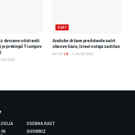
SVET
iz dvorane odstranili
Arabske države predstavile načrt
 je prekinjal Trumpov
obnove Gaze, Izrael ostaja zadržan
)
AVTOR
I.R.
05/03/2025
/03/2025
e
OGIJA
OSEBNA RAST
 IN
SHOWBIZ