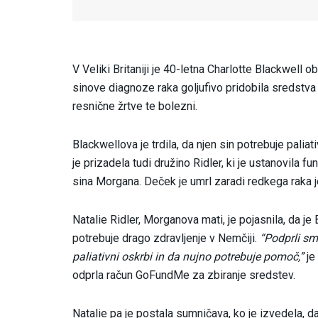
V Veliki Britaniji je 40-letna Charlotte Blackwell
sinove diagnoze raka goljufivo pridobila sredstva
resnične žrtve te bolezni.
Blackwellova je trdila, da njen sin potrebuje paliat
je prizadela tudi družino Ridler, ki je ustanovila
sina Morgana. Deček je umrl zaradi redkega raka j
Natalie Ridler, Morganova mati, je pojasnila, da je
potrebuje drago zdravljenje v Nemčiji.
“Podprli smo
paliativni oskrbi in da nujno potrebuje pomoč,”
je
odprla račun GoFundMe za zbiranje sredstev.
Natalie pa je postala sumničava, ko je izvedela, 