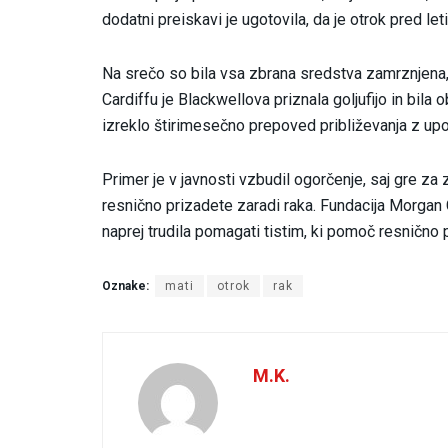
dodatni preiskavi je ugotovila, da je otrok pred le
Na srečo so bila vsa zbrana sredstva zamrznjena, 
Cardiffu je Blackwellova priznala goljufijo in bil
izreklo štirimesečno prepoved približevanja z u
Primer je v javnosti vzbudil ogorčenje, saj gre za
resnično prizadete zaradi raka. Fundacija Morgan C
naprej trudila pomagati tistim, ki pomoč resnično 
Oznake:
mati
otrok
rak
M.K.