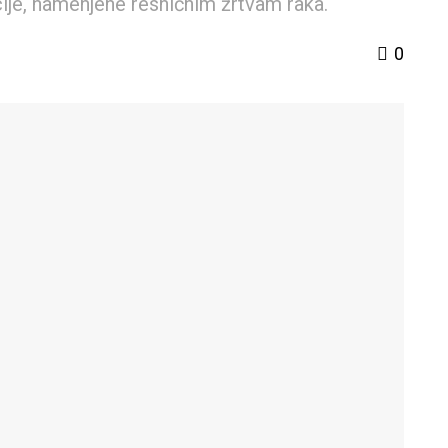
ije, namenjene resničnim žrtvam raka.
0