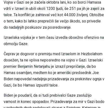
Vojna v Gazi se je začela oktobra lani, ko so borci Hamasa
vdrli v Izrael in ubili okoli 1200 ljudi, še 251 pa jih je zajeli za
talce. Ta konflikt je zahteval več kot 44.000 življenj. Obtožbe
o tem, kako bi lahko preprečili še večjo škodo, so privedle
do nadaljnjih poskusov za posredovanje.
Izraelska vojska je v tem času izvedla obsežno ofenzivo na
območju Gaze.
Čeprav je dogovor o premirju med Izraelom in Hezbolahom
dosežen, ta ne vpliva neposredno na vojno v Gazi. Izraelski
premier Benjamin Netanjahu je izrazil prepričanje, da bo
Hamas osamljen, medtem ko je ameriški predsednik Joe
Biden napovedal nadaljnja prizadevanja za prekinitev ognja v
Gazi, če bo Hamas izpustil talce.
Biden je poudaril, da si tudi prebivalci Gaze zaslužijo
varnost in konec spopadov. Prizadevanja za mir v Gazi bodo
v prihodnjih dneh nadaljevali skupaj z Egiptom, Katarjem in