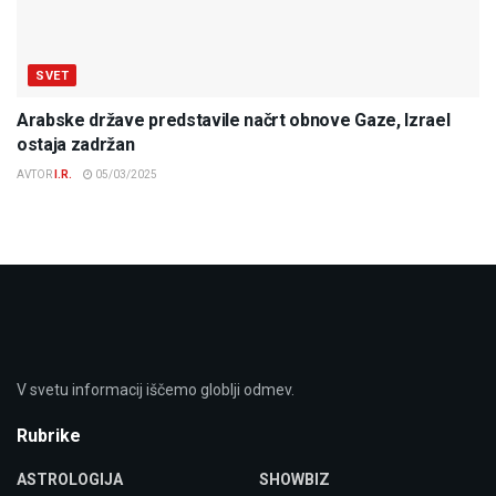
SVET
Arabske države predstavile načrt obnove Gaze, Izrael
ostaja zadržan
AVTOR
I.R.
05/03/2025
V svetu informacij iščemo globlji odmev.
Rubrike
ASTROLOGIJA
SHOWBIZ