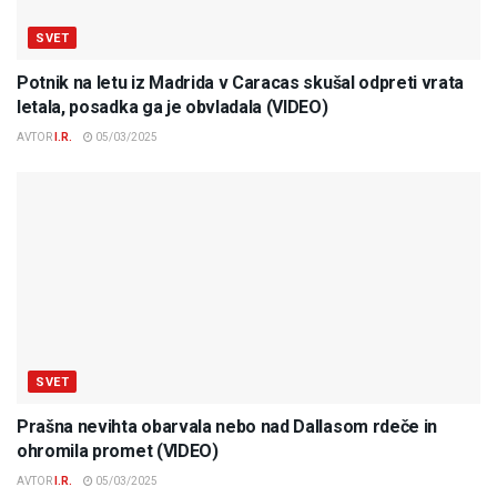
SVET
Potnik na letu iz Madrida v Caracas skušal odpreti vrata
letala, posadka ga je obvladala (VIDEO)
AVTOR
I.R.
05/03/2025
SVET
Prašna nevihta obarvala nebo nad Dallasom rdeče in
ohromila promet (VIDEO)
AVTOR
I.R.
05/03/2025