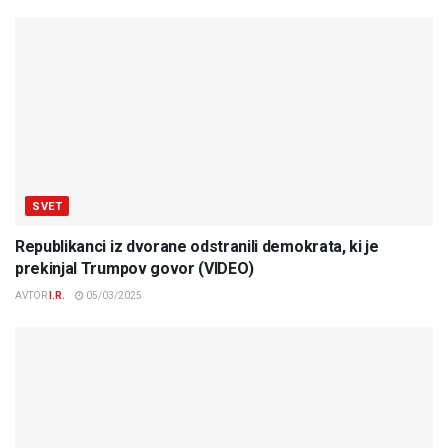
SVET
Republikanci iz dvorane odstranili demokrata, ki je
prekinjal Trumpov govor (VIDEO)
AVTOR
I.R.
05/03/2025