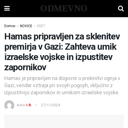
ODMEVNO
Domov
NOVICE
SVET
Hamas pripravljen za sklenitev
premirja v Gazi: Zahteva umik
izraelske vojske in izpustitev
zapornikov
Hamas je pripravljen na dogovor o prekinitvi ognja v
Gazi, vendar vztraja pri svojih pogojih, vključno z
izpustitvijo zapornikov in umikom izraelske vojske.
Avtor
I.R.
27/11/2024