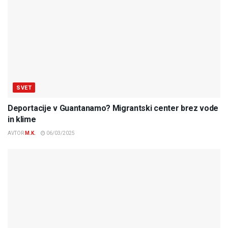
SVET
Deportacije v Guantanamo? Migrantski center brez vode
in klime
AVTOR
M.K.
06/03/2025