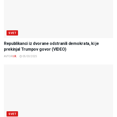
SVET
Republikanci iz dvorane odstranili demokrata, ki je
prekinjal Trumpov govor (VIDEO)
AVTOR
I.R.
05/03/2025
SVET