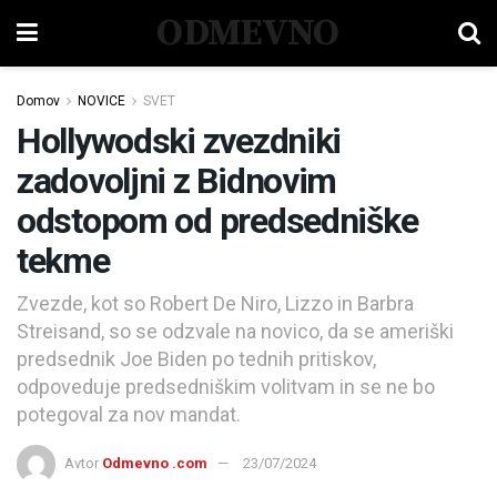
ODMEVNO
Domov
NOVICE
SVET
Hollywodski zvezdniki
zadovoljni z Bidnovim
odstopom od predsedniške
tekme
Zvezde, kot so Robert De Niro, Lizzo in Barbra
Streisand, so se odzvale na novico, da se ameriški
predsednik Joe Biden po tednih pritiskov,
odpoveduje predsedniškim volitvam in se ne bo
potegoval za nov mandat.
Avtor
Odmevno .com
23/07/2024