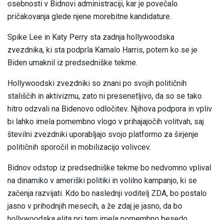
osebnosti v Bidnovi administraciji, kar je povečalo
pričakovanja glede njene morebitne kandidature.
Spike Lee in Katy Perry sta zadnja hollywoodska
zvezdnika, ki sta podprla Kamalo Harris, potem ko se je
Biden umaknil iz predsedniške tekme.
Hollywoodski zvezdniki so znani po svojih političnih
stališčih in aktivizmu, zato ni presenetljivo, da so se tako
hitro odzvali na Bidenovo odločitev. Njihova podpora in vpliv
bi lahko imela pomembno vlogo v prihajajočih volitvah, saj
številni zvezdniki uporabljajo svojo platformo za širjenje
političnih sporočil in mobilizacijo volivcev.
Bidnov odstop iz predsedniške tekme bo nedvomno vplival
na dinamiko v ameriški politiki in volilno kampanjo, ki se
začenja razvijati. Kdo bo naslednji voditelj ZDA, bo postalo
jasno v prihodnjih mesecih, a že zdaj je jasno, da bo
hollywoodska elita pri tem imela pomembno besedo.