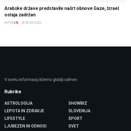
Arabske države predstavile načrt obnove Gaze, Izrael
ostaja zadržan
AVTOR
I.R.
05/03/2025
V svetu informacij iščemo globlji odmev.
Rubrike
ASTROLOGIJA
SHOWBIZ
LEPOTA IN ZDRAVJE
SLOVENIJA
LIFESTYLE
ŠPORT
LJUBEZEN IN ODNOSI
SVET