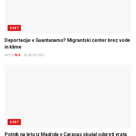
SVET
Deportacije v Guantanamo? Migrantski center brez vode
in klime
AVTOR
M.K.
06/03/2025
SVET
Potnik na letu iz Madrida v Caracas skušal odpreti vrata