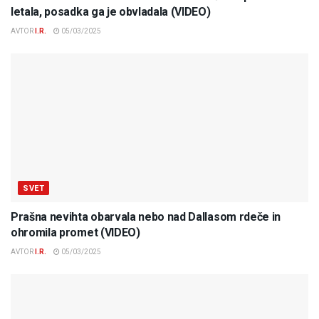
letala, posadka ga je obvladala (VIDEO)
AVTOR
I.R.
05/03/2025
SVET
Prašna nevihta obarvala nebo nad Dallasom rdeče in
ohromila promet (VIDEO)
AVTOR
I.R.
05/03/2025