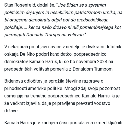
Stan Rosenfeld, dodal še, “
Joe Biden se s spretnim
političnim dejanjem in nesebičnim patriotizmom umika, da
bi drugemu demokratu odprl pot do predsedniškega
položaja. … ker za našo državo ni nič pomembnejšega kot
premagati Donalda Trumpa na volitvah.
“
V nekaj urah po objavi novice v nedeljo je dvakratni dobitnik
oskarja De Niro podprl kandidatko, podpredsednico
demokratov Kamalo Harris, ki se bo novembra 2024 na
predsedniških volitvah pomerila z Donaldom Trumpom.
Bidenova odločitev je sprožila številne razprave o
prihodnosti ameriške politike. Mnogi zdaj svojo pozornost
usmerjajo na trenutno podpredsednico Kamalo Harris, ki je
že večkrat izjavila, da je pripravljena prevzeti vodstvo
države.
Kamala Harris je v zadnjem času postala ena izmed ključnih