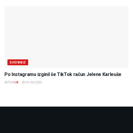
SHOWBIZ
Po Instagramu izginil še TikTok račun Jelene Karleuše
AVTOR
I.R.
01/03/2025