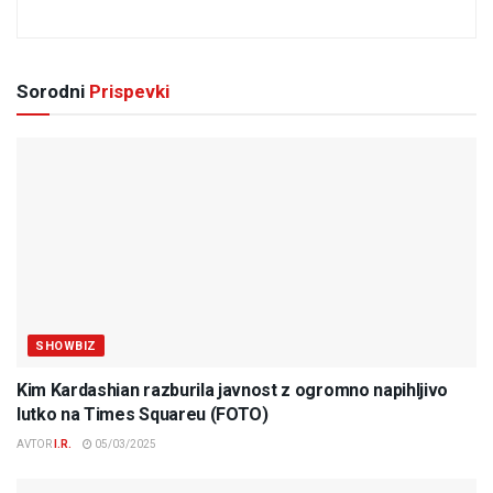
Sorodni
Prispevki
SHOWBIZ
Kim Kardashian razburila javnost z ogromno napihljivo
lutko na Times Squareu (FOTO)
AVTOR
I.R.
05/03/2025