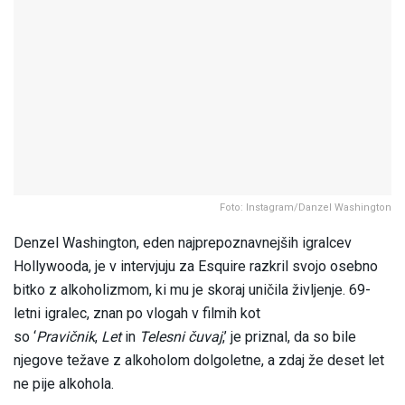
Foto: Instagram/Danzel Washington
Denzel Washington, eden najprepoznavnejših igralcev
Hollywooda, je v intervjuju za Esquire razkril svojo osebno
bitko z alkoholizmom, ki mu je skoraj uničila življenje. 69-
letni igralec, znan po vlogah v filmih kot
so ‘
Pravičnik
,
Let
in
Telesni čuvaj
,’ je priznal, da so bile
njegove težave z alkoholom dolgoletne, a zdaj že deset let
ne pije alkohola.