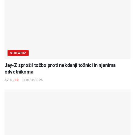
SHOWBIZ
Jay-Z sprožil tožbo proti nekdanji tožnici in njenima
odvetnikoma
AVTOR
I.R.
04/03/2025