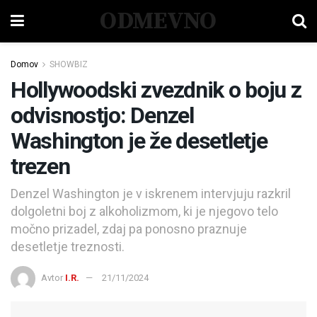
ODMEVNO
Domov
SHOWBIZ
Hollywoodski zvezdnik o boju z
odvisnostjo: Denzel
Washington je že desetletje
trezen
Denzel Washington je v iskrenem intervjuju razkril
dolgoletni boj z alkoholizmom, ki je njegovo telo
močno prizadel, zdaj pa ponosno praznuje
desetletje treznosti.
Avtor
I.R.
21/11/2024