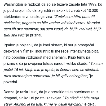
Washington je razložil, da so se težave začele leta 1999, ko
je pod svojo hišo dal zgraditi vinsko klet z več kot 10.000
steklenicami vrhunskega vina.
“Začel sem hitro prazniti
steklenice, pogosto so bile vredne več tisoč evrov. Naročal
sem jih dve naenkrat, saj sem vedel, da bi jih vzel več, bi jih
tudi spil več,”
je priznal.
Igralec je pojasnil, da je imel sistem, ki mu je omogočal
delovanje v filmski industriji: tri mesece intenzivnega pitja,
nato popolna vzdržnost med snemanji. Kljub temu pa
priznava, da je svojemu telesu naredil veliko škode. “
To sem
počel 15 let. Moje telo je trpelo, in čeprav sem se alkoholu
med snemanjem odpovedal, je bil vpliv neizogiben,”
je
povedal.
Denzel je razkril tudi, da je v preteklosti eksperimentiral z
drogami, a nikoli ni postal zasvojen. “
To nikoli ni bila moja
stvar. Alkohol je bil tisti, ki me je vlekel navzdol,”
je dejal.