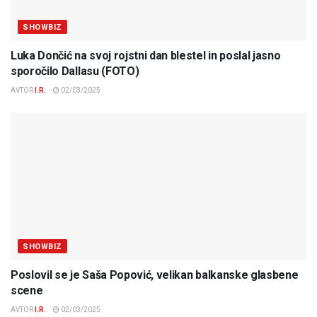
SHOWBIZ
Luka Dončić na svoj rojstni dan blestel in poslal jasno
sporočilo Dallasu (FOTO)
AVTOR
I.R.
02/03/2025
SHOWBIZ
Poslovil se je Saša Popović, velikan balkanske glasbene
scene
AVTOR
I.R.
02/03/2025