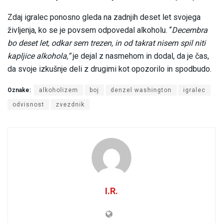
Zdaj igralec ponosno gleda na zadnjih deset let svojega
življenja, ko se je povsem odpovedal alkoholu. “
Decembra
bo deset let, odkar sem trezen, in od takrat nisem spil niti
kapljice alkohola,”
je dejal z nasmehom in dodal, da je čas,
da svoje izkušnje deli z drugimi kot opozorilo in spodbudo.
Oznake:
alkoholizem
boj
denzel washington
igralec
odvisnost
zvezdnik
I.R.