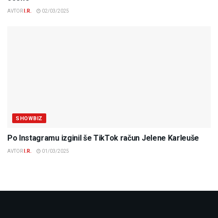
AVTOR
I.R.
02/03/2025
SHOWBIZ
Po Instagramu izginil še TikTok račun Jelene Karleuše
AVTOR
I.R.
01/03/2025