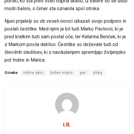
poroki, ko sta pred svati odprla škatlo, iz katere so se usuli
modri baloni, s čimer sta oznanila spol otroka.
Njuni prijatelji so ob veseli novici izkazali svojo podporo in
poslali čestitke. Med njimi je bil tudi Marko Pavlović, ki je
pred kratkim tudi sam postal oče, ter Katarina Benček, ki je
z Markom povila deklico. Čestitke so deževale tudi od
številnih sledilcev, ki z navdušenjem spremljajo življenjsko
pot Indire in Matica.
Oznake:
indira ekic
kolen matic
par
slika
I.R.