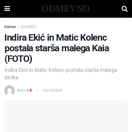
ODMEVNO
Domov
SHOWBIZ
Indira Ekić in Matic Kolenc
postala starša malega Kaia
(FOTO)
Indira Ekić in Matic Kolenc postala starša malega
dečka
Avtor
I.R.
15/10/2024