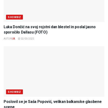
SHOWBIZ
Luka Dončić na svoj rojstni dan blestel in poslal jasno
sporočilo Dallasu (FOTO)
AVTOR
I.R.
02/03/2025
SHOWBIZ
Poslovil se je Saša Popović, velikan balkanske glasbene
scene