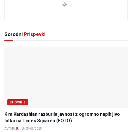
Sorodni
Prispevki
SHOWBIZ
Kim Kardashian razburila javnost z ogromno napihljivo
lutko na Times Squareu (FOTO)
AVTOR
I.R.
05/03/2025