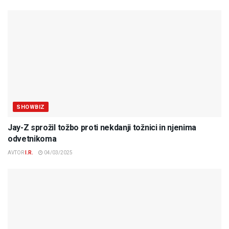
SHOWBIZ
Jay-Z sprožil tožbo proti nekdanji tožnici in njenima
odvetnikoma
AVTOR
I.R.
04/03/2025