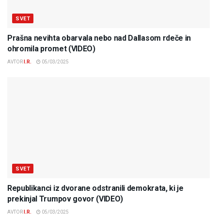
SVET
Prašna nevihta obarvala nebo nad Dallasom rdeče in
ohromila promet (VIDEO)
AVTOR
I.R.
05/03/2025
SVET
Republikanci iz dvorane odstranili demokrata, ki je
prekinjal Trumpov govor (VIDEO)
AVTOR
I.R.
05/03/2025