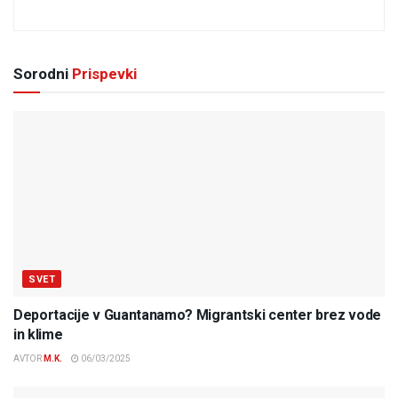
Sorodni
Prispevki
SVET
Deportacije v Guantanamo? Migrantski center brez vode
in klime
AVTOR
M.K.
06/03/2025