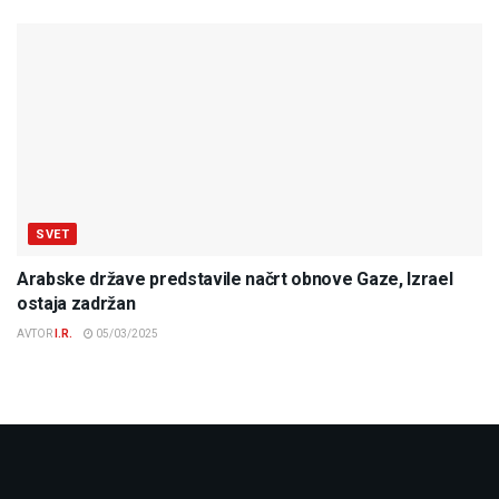
SVET
Arabske države predstavile načrt obnove Gaze, Izrael
ostaja zadržan
AVTOR
I.R.
05/03/2025