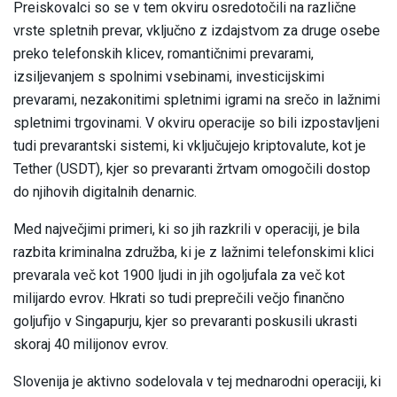
Preiskovalci so se v tem okviru osredotočili na različne
vrste spletnih prevar, vključno z izdajstvom za druge osebe
preko telefonskih klicev, romantičnimi prevarami,
izsiljevanjem s spolnimi vsebinami, investicijskimi
prevarami, nezakonitimi spletnimi igrami na srečo in lažnimi
spletnimi trgovinami. V okviru operacije so bili izpostavljeni
tudi prevarantski sistemi, ki vključujejo kriptovalute, kot je
Tether (USDT), kjer so prevaranti žrtvam omogočili dostop
do njihovih digitalnih denarnic.
Med največjimi primeri, ki so jih razkrili v operaciji, je bila
razbita kriminalna združba, ki je z lažnimi telefonskimi klici
prevarala več kot 1900 ljudi in jih ogoljufala za več kot
milijardo evrov. Hkrati so tudi preprečili večjo finančno
goljufijo v Singapurju, kjer so prevaranti poskusili ukrasti
skoraj 40 milijonov evrov.
Slovenija je aktivno sodelovala v tej mednarodni operaciji, ki