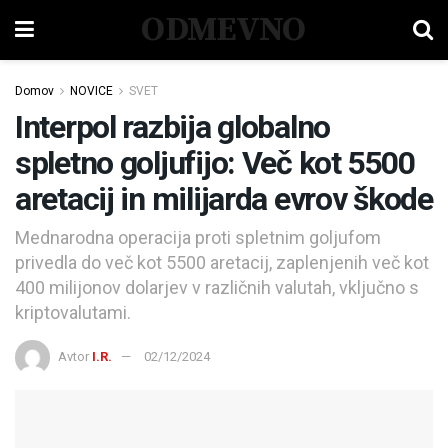
ODMEVNO
Domov
NOVICE
SVET
Interpol razbija globalno
spletno goljufijo: Več kot 5500
aretacij in milijarda evrov škode
Mednarodna operacija proti spletnim goljufom
privedla do več kot 5500 aretacij, zaplenjenih več kot
400 milijonov dolarjev v različnih valutah, vključno s
kriptovalutami.
Avtor
I.R.
02/12/2024