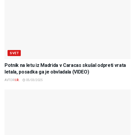
SVET
Potnik na letu iz Madrida v Caracas skušal odpreti vrata
letala, posadka ga je obvladala (VIDEO)
AVTOR
I.R.
05/03/2025