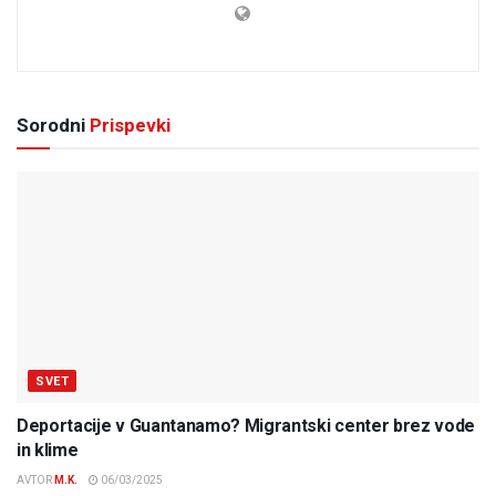
Sorodni
Prispevki
SVET
Deportacije v Guantanamo? Migrantski center brez vode
in klime
AVTOR
M.K.
06/03/2025