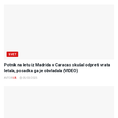
SVET
Potnik na letu iz Madrida v Caracas skušal odpreti vrata
letala, posadka ga je obvladala (VIDEO)
AVTOR
I.R.
05/03/2025