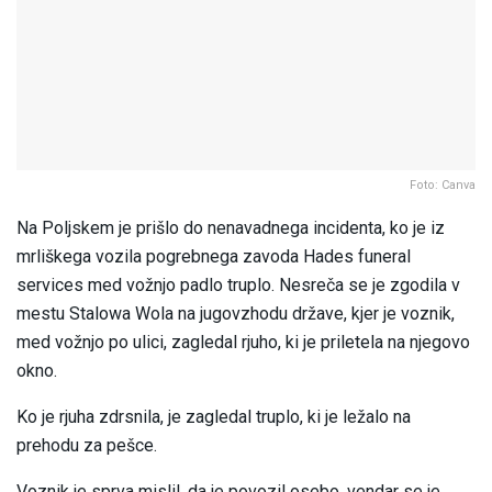
Foto: Canva
Na Poljskem je prišlo do nenavadnega incidenta, ko je iz
mrliškega vozila pogrebnega zavoda Hades funeral
services med vožnjo padlo truplo. Nesreča se je zgodila v
mestu Stalowa Wola na jugovzhodu države, kjer je voznik,
med vožnjo po ulici, zagledal rjuho, ki je priletela na njegovo
okno.
Ko je rjuha zdrsnila, je zagledal truplo, ki je ležalo na
prehodu za pešce.
Voznik je sprva mislil, da je povozil osebo, vendar se je