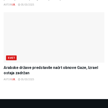
AVTOR
I.R.
05/03/2025
SVET
Arabske države predstavile načrt obnove Gaze, Izrael
ostaja zadržan
AVTOR
I.R.
05/03/2025