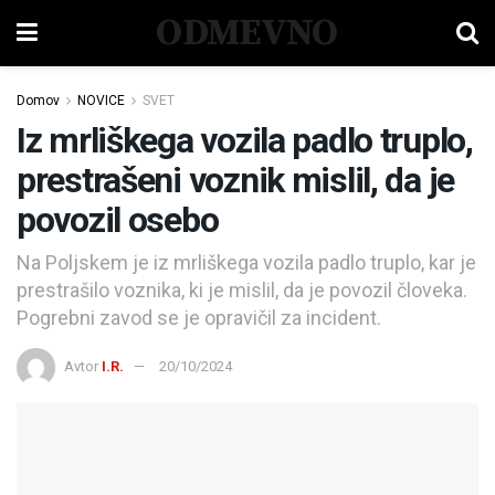
ODMEVNO
Domov
NOVICE
SVET
Iz mrliškega vozila padlo truplo,
prestrašeni voznik mislil, da je
povozil osebo
Na Poljskem je iz mrliškega vozila padlo truplo, kar je
prestrašilo voznika, ki je mislil, da je povozil človeka.
Pogrebni zavod se je opravičil za incident.
Avtor
I.R.
20/10/2024