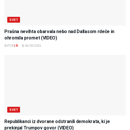
SVET
Prašna nevihta obarvala nebo nad Dallasom rdeče in
ohromila promet (VIDEO)
AVTOR
I.R.
05/03/2025
SVET
Republikanci iz dvorane odstranili demokrata, ki je
prekinjal Trumpov govor (VIDEO)