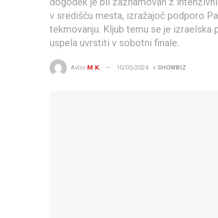
dogodek je bil zaznamovan z intenzivni
v središču mesta, izražajoč podporo Pal
tekmovanju. Kljub temu se je izraelska
uspela uvrstiti v sobotni finale.
Avtor
M.K.
10/05/2024
v
SHOWBIZ