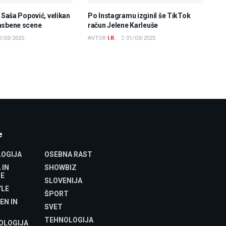
e Saša Popović, velikan
Po Instagramu izginil še TikTok
asbene scene
račun Jelene Karleuše
/03/2025
AVTOR
I.R.
01/03/2025
e
OGIJA
OSEBNA RAST
 IN
SHOWBIZ
E
SLOVENIJA
YLE
ŠPORT
EN IN
SVET
TEHNOLOGIJA
OLOGIJA