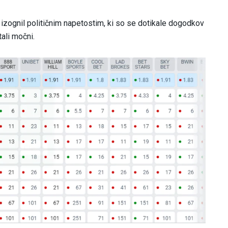
e izognil političnim napetostim, ki so se dotikale dogodkov
tali močni.