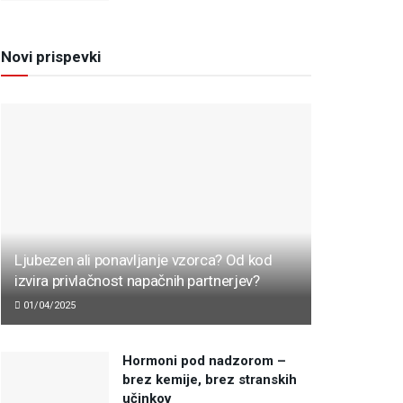
Novi prispevki
Ljubezen ali ponavljanje vzorca? Od kod
izvira privlačnost napačnih partnerjev?
01/04/2025
Hormoni pod nadzorom –
brez kemije, brez stranskih
učinkov