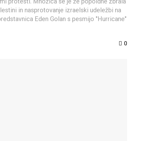
mi protesti. Množica se je že popoldne zbrala
estini in nasprotovanje izraelski udeležbi na
 predstavnica Eden Golan s pesmijo "Hurricane"
0