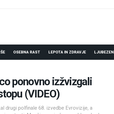
RŠE
OSEBNA RAST
LEPOTA IN ZDRAVJE
LJUBEZEN
co ponovno izžvizgali
stopu (VIDEO)
 drugi polfinale 68. izvedbe Evrovizije, a