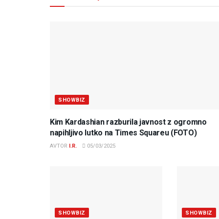
SHOWBIZ
Kim Kardashian razburila javnost z ogromno
napihljivo lutko na Times Squareu (FOTO)
AVTOR
I.R.
05/03/2025
SHOWBIZ
SHOWBIZ