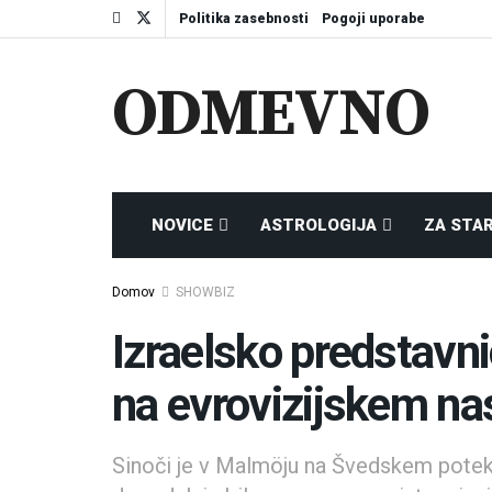
Politika zasebnosti
Pogoji uporabe
ODMEVNO
NOVICE
ASTROLOGIJA
ZA STA
Domov
SHOWBIZ
Izraelsko predstavni
na evrovizijskem na
Sinoči je v Malmöju na Švedskem potekal