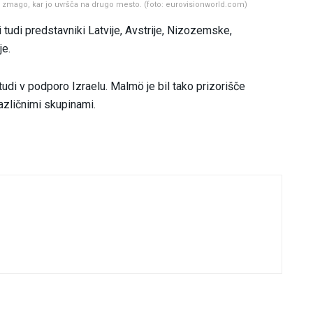
a zmago, kar jo uvršča na drugo mesto. (foto: eurovisionworld.com)
i tudi predstavniki Latvije, Avstrije, Nizozemske,
je.
tudi v podporo Izraelu. Malmö je bil tako prizorišče
različnimi skupinami.