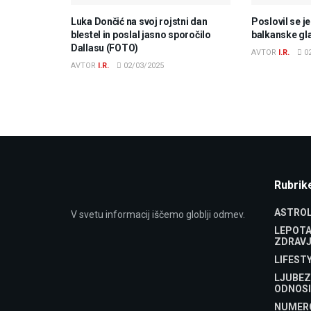
Luka Dončić na svoj rojstni dan
Poslovil se j
blestel in poslal jasno sporočilo
balkanske gl
Dallasu (FOTO)
AVTOR
I.R.
02
AVTOR
I.R.
02/03/2025
Rubrik
ASTROL
V svetu informacij iščemo globlji odmev.
LEPOTA
ZDRAVJ
LIFEST
LJUBEZ
ODNOSI
NUMER