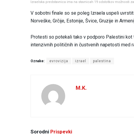
Izraelska predstavnica ima na stavnicah 19 odstotkov možnosti z
V sobotni finale so se poleg Izraela uspeli uvrstit
Norveške, Grčije, Estonije, Švice, Gruzije in Armeni
Protesti so potekali tako v podporo Palestini kot 
intenzivnih političnih in čustvenih napetosti med 
Oznake:
evrovizija
izrael
palestina
M.K.
Sorodni
Prispevki