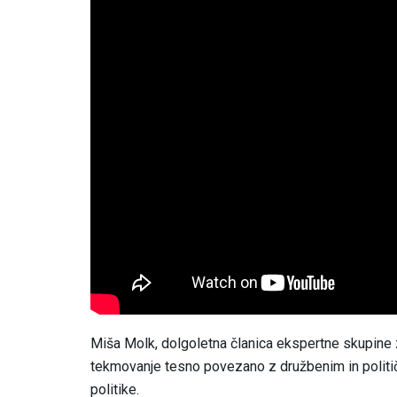
Miša Molk, dolgoletna članica ekspertne skupine za
tekmovanje tesno povezano z družbenim in politič
politike.