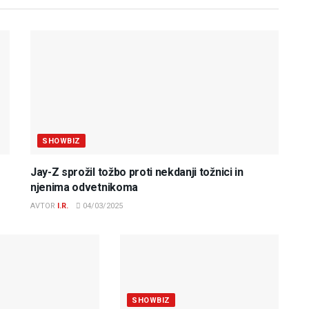
SHOWBIZ
Jay-Z sprožil tožbo proti nekdanji tožnici in
njenima odvetnikoma
AVTOR
I.R.
04/03/2025
SHOWBIZ