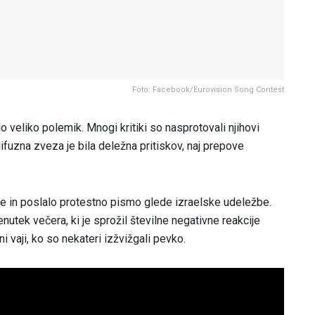
Foto: Facebook/Eurovision Song Contest
lo veliko polemik. Mnogi kritiki so nasprotovali njihovi
ifuzna zveza je bila deležna pritiskov, naj prepove
nje in poslalo protestno pismo glede izraelske udeležbe.
nutek večera, ki je sprožil številne negativne reakcije
ni vaji, ko so nekateri izžvižgali pevko.