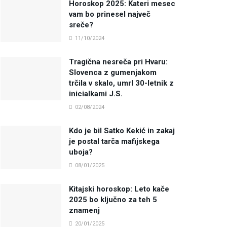
Horoskop 2025: Kateri mesec
vam bo prinesel največ
sreče?
11/10/2024
Tragična nesreča pri Hvaru:
Slovenca z gumenjakom
trčila v skalo, umrl 30-letnik z
inicialkami J.S.
02/08/2024
Kdo je bil Satko Kekić in zakaj
je postal tarča mafijskega
uboja?
08/01/2025
Kitajski horoskop: Leto kače
2025 bo ključno za teh 5
znamenj
20/01/2025