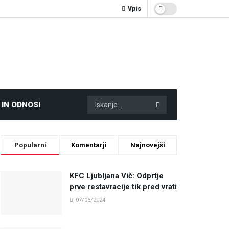
Vpis
 IN ODNOSI
Popularni
Komentarji
Najnovejši
KFC Ljubljana Vič: Odprtje
prve restavracije tik pred vrati
07/06/2024