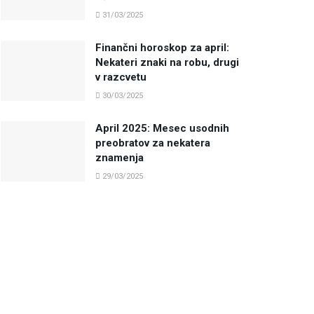
31/03/2025
Finančni horoskop za april:
Nekateri znaki na robu, drugi
v razcvetu
30/03/2025
April 2025: Mesec usodnih
preobratov za nekatera
znamenja
29/03/2025