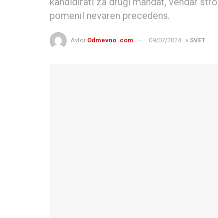
kandidirati za drugi mandat, vendar strok
pomenil nevaren precedens.
Avtor
Odmevno .com
09/07/2024
v
SVET