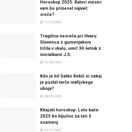
Horoskop 2025: Kateri mesec
vam bo prinesel največ
sreče?
11/10/2024
Tragična nesreča pri Hvaru:
Slovenca z gumenjakom
trčila v skalo, umrl 30-letnik z
inicialkami J.S.
02/08/2024
Kdo je bil Satko Kekić in zakaj
je postal tarča mafijskega
uboja?
08/01/2025
Kitajski horoskop: Leto kače
2025 bo ključno za teh 5
znamenj
20/01/2025