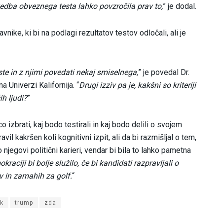
vedba obveznega testa lahko povzročila prav to,
” je dodal.
nike, ki bi na podlagi rezultatov testov odločali, ali je
este in z njimi povedati nekaj smiselnega,
” je povedal Dr.
Univerzi Kalifornija. “
Drugi izziv pa je, kakšni so kriteriji
h ljudi?
”
 izbrati, kaj bodo testirali in kaj bodo delili o svojem
vil kakršen koli kognitivni izpit, ali da bi razmišljal o tem,
njegovi politični karieri, vendar bi bila to lahko pametna
kraciji bi bolje služilo, če bi kandidati razpravljali o
ov in zamahih za golf.
“
k
trump
zda