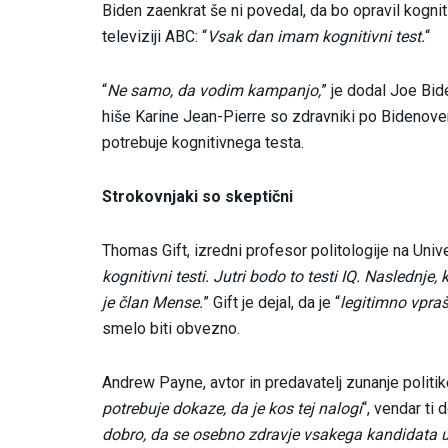
Biden zaenkrat še ni povedal, da bo opravil kogn
televiziji ABC: “
Vsak dan imam kognitivni test.
“
“
Ne samo, da vodim kampanjo,
” je dodal Joe Bide
hiše Karine Jean-Pierre so zdravniki po Bidenov
potrebuje kognitivnega testa.
Strokovnjaki so skeptični
Thomas Gift, izredni profesor politologije na Univ
kognitivni testi. Jutri bodo to testi IQ. Naslednje,
je član Mense.
” Gift je dejal, da je “
legitimno vpra
smelo biti obvezno.
Andrew Payne, avtor in predavatelj zunanje politike 
potrebuje dokaze, da je kos tej nalogi
“, vendar ti
dobro, da se osebno zdravje vsakega kandidata 