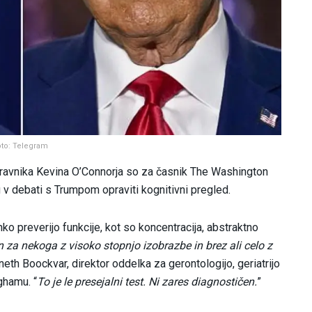
oto: Telegram
ravnika Kevina O’Connorja so za časnik The Washington
v debati s Trumpom opraviti kognitivni pregled.
ahko preverijo funkcije, kot so koncentracija, abstraktno
 za nekoga z visoko stopnjo izobrazbe in brez ali celo z
neth Boockvar, direktor oddelka za gerontologijo, geriatrijo
ghamu. “
To je le presejalni test. Ni zares diagnostičen.
”