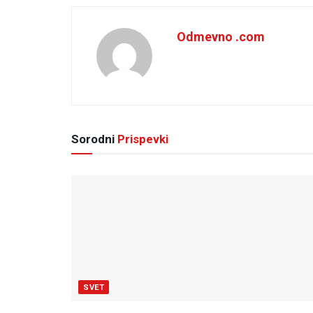
Odmevno .com
Sorodni
Prispevki
SVET