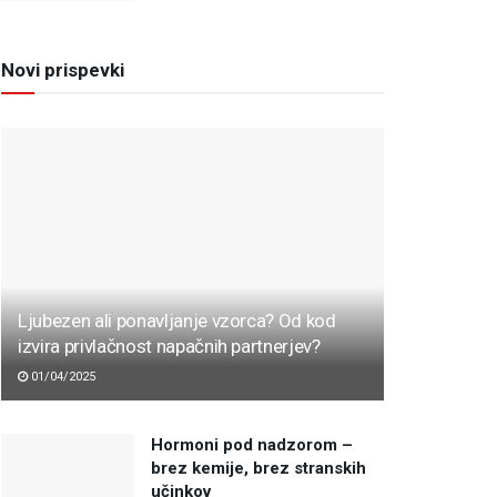
Novi prispevki
Ljubezen ali ponavljanje vzorca? Od kod
izvira privlačnost napačnih partnerjev?
01/04/2025
Hormoni pod nadzorom –
brez kemije, brez stranskih
učinkov