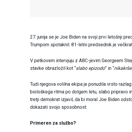
27. junija se je Joe Biden na svoji prvi letošnji
Trumpom spotaknil. 81-letni predsednik je večkrat
V petkovem intervjuju z ABC-jevim Georgeem Ste
stavke obrazložil kot “
slabo epizodo
” in “
nikakrše
Tudi njegova volilna ekipa je ponudila vrsto raz
biološkega ritma po dolgem letu, slabo pripravo in
tretji demokrat izjavil, da bi moral Joe Biden ods
dokazati svojo sposobnost.
Primeren za službo?