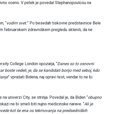
itivno oceno. V petek je povedal Stephanopoulosu na
n, “
vodim svet.
” Po besedah tiskovne predstavnice Bele
em februarskem zdravniškem pregledu sklenili, da ne
ersity College London opozarja, “
Danes so to osnovni
 kar boste vedeli, je, da se kandidati borijo med seboj, kdo
šanje
” vprašati Bidena, naj opravi test, vendar to ne bi
na univerzi City, se strinja. Povedal je, da Biden “
obupno
 dokazi ne bi smeli biti nujno medicinske narave. “
Ali je
uvede kot še ena os tekmovanja na predsedniških