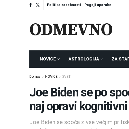
Politika zasebnosti
Pogoji uporabe
ODMEVNO
NOVICE
ASTROLOGIJA
ZA STA
Domov
NOVICE
SVET
Joe Biden se po spodr
naj opravi kognitivni
Joe Biden se sooča z vse večjim pritis