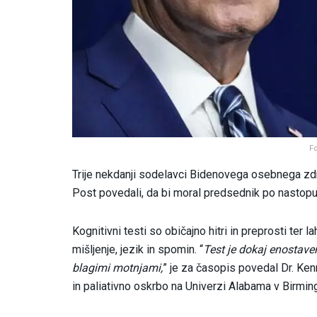
F
Trije nekdanji sodelavci Bidenovega osebnega zd
Post povedali, da bi moral predsednik po nastopu 
Kognitivni testi so običajno hitri in preprosti ter l
mišljenje, jezik in spomin. “
Test je dokaj enostaven
blagimi motnjami,
” je za časopis povedal Dr. Ken
in paliativno oskrbo na Univerzi Alabama v Birmin