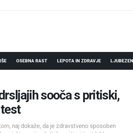
RŠE
OSEBNA RAST
LEPOTA IN ZDRAVJE
LJUBEZEN
sljajih sooča s pritiski,
 test
kom, naj dokaže, da je zdravstveno sposoben