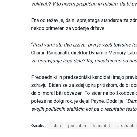
volitvah? V to nisem prepričan in mislim, da bi u
Ena od težav je, da ni sprejetega standarda za zdrav
nekdo primeren za vodenje države.
“
Pred vami sta dva izziva: prvi je vzeti tovrstne t
Charan Ranganath, direktor Dynamic Memory Lab na 
za opravljanje tega dela? Kaj pričakujemo od naši
Predsedniki in predsedniški kandidati imajo pravico
zdravju. Biden se za zdaj upira pritiskom, da bi opra
da bi moral biti obvezen. To sicer ne bo škodovalo 
poteza na dolgi rok, je dejal Payne. Dodal je: “
Demo
svojih političnih stališčih kot pa o rezultatih test
Oznake:
biden
joe biden
kandidat
predsedni