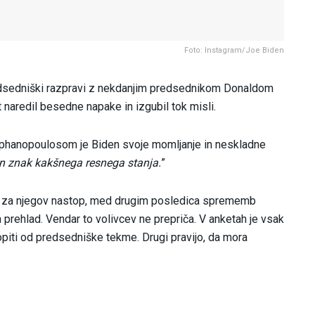
Foto: Instagram/Joe Biden
 predsedniški razpravi z nekdanjim predsednikom Donaldom
 naredil besedne napake in izgubil tok misli.
phanopoulosom je Biden svoje momljanje in neskladne
n znak kakšnega resnega stanja.
”
lag za njegov nastop, med drugim posledica sprememb
 prehlad. Vendar to volivcev ne prepriča. V anketah je vsak
topiti od predsedniške tekme. Drugi pravijo, da mora