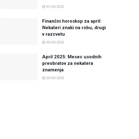
31/03/2025
Finančni horoskop za april:
Nekateri znaki na robu, drugi
v razcvetu
30/03/2025
April 2025: Mesec usodnih
preobratov za nekatera
znamenja
29/03/2025