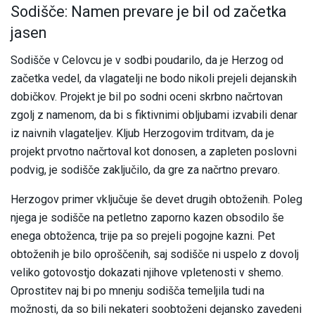
Sodišče: Namen prevare je bil od začetka
jasen
Sodišče v Celovcu je v sodbi poudarilo, da je Herzog od
začetka vedel, da vlagatelji ne bodo nikoli prejeli dejanskih
dobičkov. Projekt je bil po sodni oceni skrbno načrtovan
zgolj z namenom, da bi s fiktivnimi obljubami izvabili denar
iz naivnih vlagateljev. Kljub Herzogovim trditvam, da je
projekt prvotno načrtoval kot donosen, a zapleten poslovni
podvig, je sodišče zaključilo, da gre za načrtno prevaro.
Herzogov primer vključuje še devet drugih obtoženih. Poleg
njega je sodišče na petletno zaporno kazen obsodilo še
enega obtoženca, trije pa so prejeli pogojne kazni. Pet
obtoženih je bilo oproščenih, saj sodišče ni uspelo z dovolj
veliko gotovostjo dokazati njihove vpletenosti v shemo.
Oprostitev naj bi po mnenju sodišča temeljila tudi na
možnosti, da so bili nekateri soobtoženi dejansko zavedeni