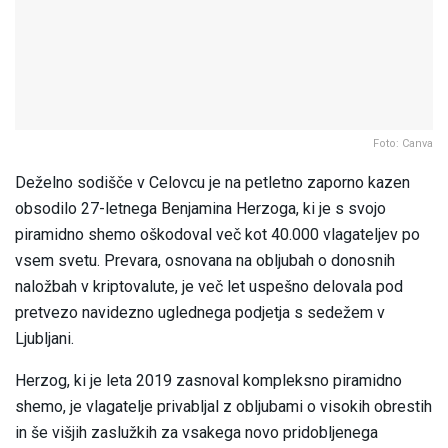
Foto: Canva
Deželno sodišče v Celovcu je na petletno zaporno kazen
obsodilo 27-letnega Benjamina Herzoga, ki je s svojo
piramidno shemo oškodoval več kot 40.000 vlagateljev po
vsem svetu. Prevara, osnovana na obljubah o donosnih
naložbah v kriptovalute, je več let uspešno delovala pod
pretvezo navidezno uglednega podjetja s sedežem v
Ljubljani.
Herzog, ki je leta 2019 zasnoval kompleksno piramidno
shemo, je vlagatelje privabljal z obljubami o visokih obrestih
in še višjih zaslužkih za vsakega novo pridobljenega