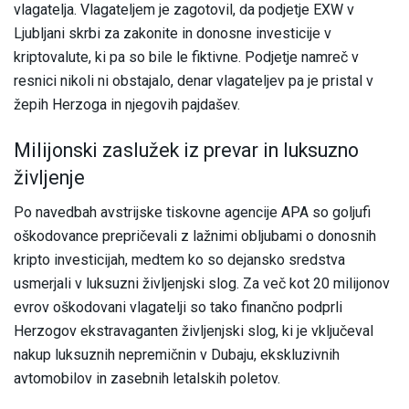
vlagatelja. Vlagateljem je zagotovil, da podjetje EXW v
Ljubljani skrbi za zakonite in donosne investicije v
kriptovalute, ki pa so bile le fiktivne. Podjetje namreč v
resnici nikoli ni obstajalo, denar vlagateljev pa je pristal v
žepih Herzoga in njegovih pajdašev.
Milijonski zaslužek iz prevar in luksuzno
življenje
Po navedbah avstrijske tiskovne agencije APA so goljufi
oškodovance prepričevali z lažnimi obljubami o donosnih
kripto investicijah, medtem ko so dejansko sredstva
usmerjali v luksuzni življenjski slog. Za več kot 20 milijonov
evrov oškodovani vlagatelji so tako finančno podprli
Herzogov ekstravaganten življenjski slog, ki je vključeval
nakup luksuznih nepremičnin v Dubaju, ekskluzivnih
avtomobilov in zasebnih letalskih poletov.