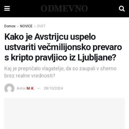
ODMEVNO
Domov
NOVICE
SVET
Kako je Avstrijcu uspelo
ustvariti večmilijonsko prevaro
s kripto pravljico iz Ljubljane?
Kaj je prepričalo vlagatelje, da so zaupali v shemo
brez realne vrednosti?
Avtor
M.K.
28/10/2024