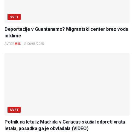
SVET
Deportacije v Guantanamo? Migrantski center brez vode
in klime
AVTOR
M.K.
06/03/2025
SVET
Potnik na letu iz Madrida v Caracas skušal odpreti vrata
letala, posadka ga je obvladala (VIDEO)