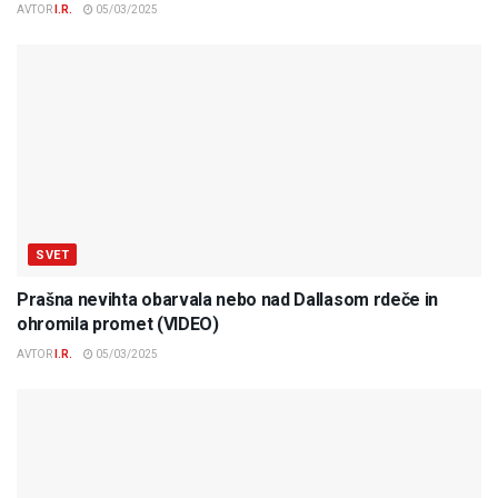
AVTOR
I.R.
05/03/2025
SVET
Prašna nevihta obarvala nebo nad Dallasom rdeče in
ohromila promet (VIDEO)
AVTOR
I.R.
05/03/2025