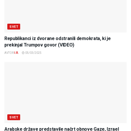
SVET
Republikanci iz dvorane odstranili demokrata, ki je
prekinjal Trumpov govor (VIDEO)
AVTOR
I.R.
05/03/2025
SVET
Arabske države predstavile načrt obnove Gaze, Izrael